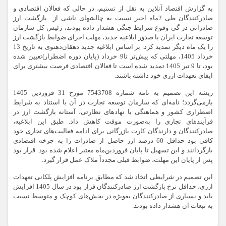
به گزارش اقتصاد آنلاین به نقل از تسنیم، در حالی که فعالان اقتصادی و
صادرکنندگان طی 2ماه‌ اخیر نسبت به چالشهای ناشی از بازگشت ارز
صادراتی در گی وقوع شرایط جنگی هشدار داده بودند، رئیس کل سازمان
توسعه تجارت ایران با صدور ابلاغیه جدید، مهلت اجرای ضوابط بازگشت ارز
را یک ماه دیگر تمدید کرد. بر اساس ابلاغیه جدید دهقان‌دهنوی به تاریخ 13
خرداد 1405، مهلتی که پیش‌تر تا9 خرداد (پایان دوره اضطرار)تعیین شده
بود، تا 9 تیر 1405 تمدید شده است تا فعالان اقتصادی فرصت بیشتری برای
ایفای تعهدات ارزی خود داشته باشند.
ریشه این تصمیم به نامه شماره 7543708 مورخ 31 فروردین 1405
بازمی‌گردد؛ نامه‌ای که سازمان توسعه تجارت در آن با استناد به شرایط
اضطراری کشور و هماهنگی با نهادهای نظارتی، آستانه بازگشت ارز در
فرآیندهای تجاری را به‌صورت موقت کاهش داد. طبق این ابلاغیه،
صادرکنندگان و دارندگان کارت بازرگانی برای ادامه فعالیت‌های تجاری خود
کافی بود حداقل 60 درصد ارز حاصل از صادرات را به چرخه اقتصادی
بازگردانند و این تسهیل تا پایان فروردین‌ماه معتبر اعلام شده بود. قرار بود
پس از پایان این مهلت، ضوابط قبلی مجدداً ملاک عمل قرار گیرد.
این تصمیم در شرایطی اتخاذ شد که مطابق برنامه افزایش پلکانی تعهدات
ارزی، حداقل نرخ بازگشت ارز صادرکنندگان قرار بود در سال 1405 افزایش
یابد و بسیاری از صادرکنندگان به‌ویژه در بخش‌های کوچک و متوسط نسبت
به تبعات آن هشدار داده بودند.