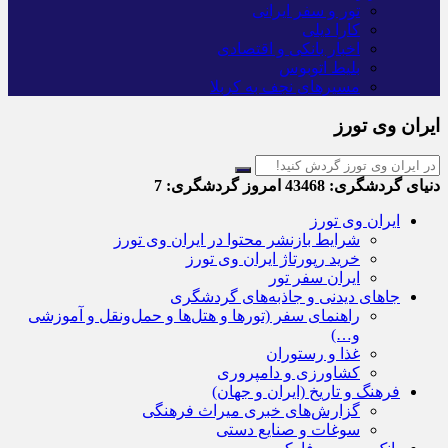
تور و سفر ایرانی
کارا دیلی
اخبار بانکی و اقتصادی
بلیط اتوبوس
مسیرهای نجف به کربلا
ایران وی تورز
دنیای گردشگری:
43468
امروز گردشگری:
7
ایران وی تورز
شرایط بازنشر محتوا در ایران وی تورز
خرید رپورتاژ ایران وی تورز
ایران سفر تور
جاهای دیدنی و جاذبه‌های گردشگری
راهنمای سفر (تورها و هتل‌ها و حمل‌و‌نقل و آموزشی
و…)
غذا و رستوران
کشاورزی و دامپروری
فرهنگ و تاریخ (ایران و جهان)
گزارش‌های خبری میراث فرهنگی
سوغات و صنایع دستی