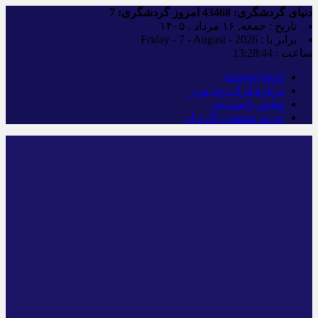
دنیای گردشگری:
43468
امروز گردشگری:
7
تاریخ : جمعه, ۱۶ مرداد , ۱۴۰۵
برابر با : Friday - 7 - August - 2026
ساعت :
13:28:45
iranwaytours
درباره ایران وی تورز
تماس با سردبیر
حریم شخصی کاربران