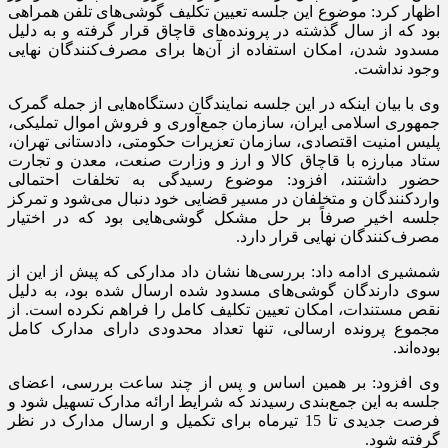
اظهار کرد: موضوع این جلسه تعیین تکلیف گوشی‌های تلفن همراهی
بود که از سال گذشته در پرونده‌های قاچاق قرار گرفته و به دلیل
مسدود شدن، امکان استفاده از آن‌ها برای مصرف‌کنندگان نهایی
وجود نداشت.
وی با بیان اینکه در این جلسه نمایندگان دستگاه‌هایی از جمله گمرک
جمهوری اسلامی ایران، سازمان جمع‌آوری و فروش اموال تملیکی،
پلیس امنیت اقتصادی، سازمان تعزیرات حکومتی، دادستانی تهران،
ستاد مبارزه با قاچاق کالا و ارز و وزارت صنعت، معدن و تجارت
حضور داشتند، افزود: موضوع رسیدگی به تخلفات احتمالی
واردکنندگان و متخلفان در مسیر قضایی خود دنبال می‌شود و تمرکز
جلسه اخیر صرفاً بر حل مشکل گوشی‌هایی بود که در اختیار
مصرف‌کنندگان نهایی قرار دارد.
شمشیری ادامه داد: بررسی‌ها نشان داد مدارکی که پیش از این از
سوی دارندگان گوشی‌های مسدود شده ارسال شده بود، به دلیل
نقص مستندات، امکان تعیین تکلیف کامل را فراهم نکرده است. از
مجموع پرونده ارسالی، تنها تعداد محدودی دارای مدارک کامل
بوده‌اند.
وی افزود: بر همین اساس و پس از چند ساعت بررسی، اعضای
جلسه به این جمع‌بندی رسیدند که شرایط ارائه مدارک تسهیل شود و
فرصت جدیدی تا 15 تیرماه برای تکمیل و ارسال مدارک در نظر
گرفته شود.