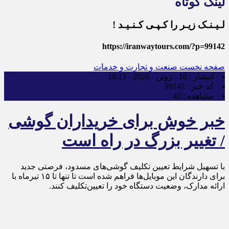
لینک کوتاه
لـیـنـک زیـر را کـپـی کـنـیـد !
https://iranwaytours.com/?p=99142
صفحه نخست
صنعت و تجارت و خدمات
انتشار :
16 - ژوئن - 2026 - 18:13
کد خبر :
99142
مشاهده :
40
خبر خوش برای خریداران گوشی
/ تغییر بزرگ در راه است
با تسهیل شرایط تعیین تکلیف گوشی‌های مسدود، فرصتی جدید
برای دارندگان این موبایل‌ها فراهم شده است تا تنها تا ۱۵ تیرماه با
ارائه مدارک، وضعیت دستگاه خود را تعیین‌تکلیف کنند.