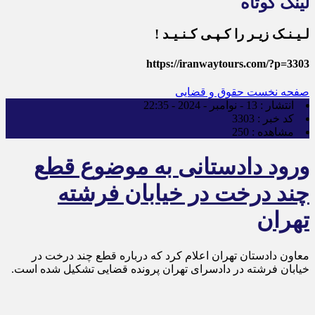
لینک کوتاه
لـیـنـک زیـر را کـپـی کـنـیـد !
https://iranwaytours.com/?p=3303
صفحه نخست
حقوق و قضایی
انتشار :
13 - نوامبر - 2024 - 22:35
کد خبر :
3303
مشاهده :
250
ورود دادستانی به موضوع قطع
چند درخت در خیابان فرشته
تهران
معاون دادستان تهران اعلام کرد که درباره قطع چند درخت در
خیابان فرشته در دادسرای تهران پرونده قضایی تشکیل شده است.