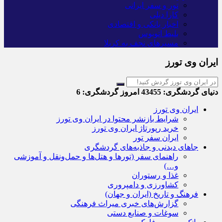
تور و سفر ایرانی
کارا دیلی
اخبار بانکی و اقتصادی
بلیط اتوبوس
مسیرهای نجف به کربلا
ایران وی تورز
دنیای گردشگری:
43455
امروز گردشگری:
6
ایران وی تورز
شرایط بازنشر محتوا در ایران وی تورز
خرید رپورتاژ ایران وی تورز
ایران سفر تور
جاهای دیدنی و جاذبه‌های گردشگری
راهنمای سفر (تورها و هتل‌ها و حمل‌و‌نقل و آموزشی
و…)
غذا و رستوران
کشاورزی و دامپروری
فرهنگ و تاریخ (ایران و جهان)
گزارش‌های خبری میراث فرهنگی
سوغات و صنایع دستی