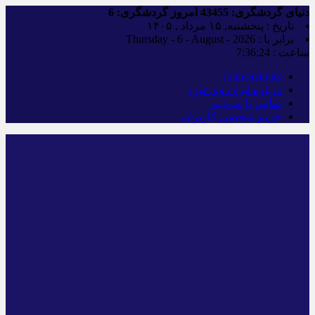
دنیای گردشگری:
43455
امروز گردشگری:
6
تاریخ : پنجشنبه, ۱۵ مرداد , ۱۴۰۵
برابر با : Thursday - 6 - August - 2026
ساعت :
7:36:25
iranwaytours
درباره ایران وی تورز
تماس با سردبیر
حریم شخصی کاربران