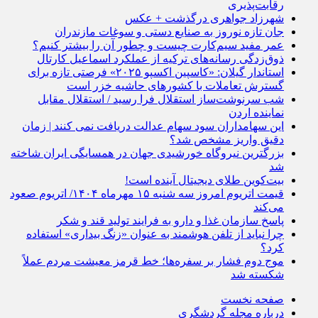
رقابت‌پذیری
شهرزاد جواهری درگذشت + عکس
جان تازه نوروز به صنایع دستی و سوغات مازندران
عمر مفید سیم‌کارت چیست و چطور آن را بیشتر کنیم؟
ذوق‌زدگی رسانه‌های ترکیه از عملکرد اسماعیل کارتال
استاندار گیلان: «کاسپین اکسپو ۲۰۲۵» فرصتی تازه برای
گسترش تعاملات با کشورهای حاشیه خزر است
شب سرنوشت‌ساز استقلال فرا رسید / استقلال مقابل
نماینده اردن
این سهامداران سود سهام عدالت دریافت نمی کنند | زمان
دقیق واریز مشخص شد؟
بزرگترین نیروگاه خورشیدی جهان در همسایگی ایران شاخته
شد
بیت‌کوین طلای دیجیتال آینده است!
قیمت اتریوم امروز سه شنبه ۱۵ مهرماه ۱۴۰۴/ اتریوم صعود
می‌کند
پاسخ سازمان غذا و دارو به فرایند تولید قند و شکر
چرا نباید از تلفن هوشمند به عنوان «زنگ‌ بیداری» استفاده
کرد؟
موج دوم فشار بر سفره‌ها؛ خط قرمز معیشت مردم عملاً
شکسته شد
صفحه نخست
درباره مجله گردشگری