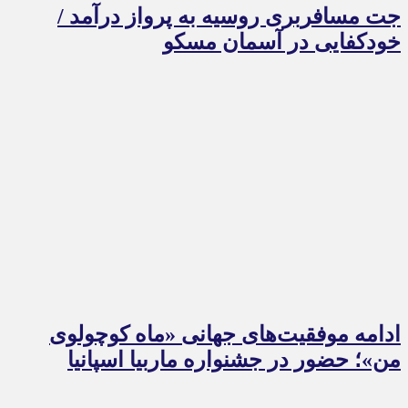
جت مسافربری روسیه به پرواز درآمد /
خودکفایی در آسمان مسکو
ادامه موفقیت‌های جهانی «ماه کوچولوی
من»؛ حضور در جشنواره ماربیا اسپانیا