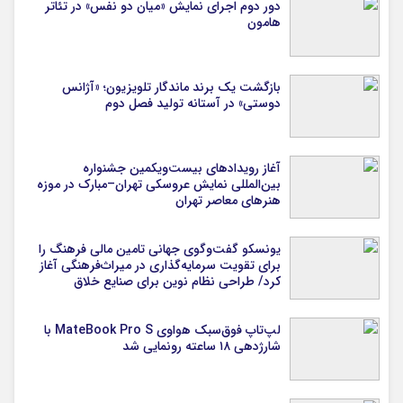
دور دوم اجرای نمایش «میان دو نفس» در تئاتر
هامون
بازگشت یک برند ماندگار تلویزیون؛ «آژانس
دوستی» در آستانه تولید فصل دوم
آغاز رویدادهای بیست‌ویکمین جشنواره
بین‌المللی نمایش عروسکی تهران–مبارک در موزه
هنرهای معاصر تهران
یونسکو گفت‌وگوی جهانی تامین مالی فرهنگ را
برای تقویت سرمایه‌گذاری در میراث‌فرهنگی آغاز
کرد/ طراحی نظام نوین برای صنایع خلاق
لپ‌تاپ فوق‌سبک هواوی MateBook Pro S با
شارژدهی ۱۸ ساعته رونمایی شد