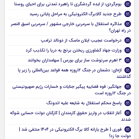
بوم‌گردی؛ از ایده گردشگری تا راهبرد تمدنی برای احیای روستا
طرح جدید کالابرگ الکترونیکی به مراحل پایانی رسید
مذاکره استقلال با سرمربی خارجی مشهور / سرمربی اسبق النصر
در راه تهران؟
درخواست عجیب ایلان ماسک از دونالد ترامپ
وزارت جهاد کشاورزی ریختن برنج به دریا را تکذیب کرد
۳ اهرم سرنوشت ساز برای بورس | سهامداران بخوانند
اژه‌ای: دشمنان در جنگ ۱۲روزه همه قواعد بین‌المللی را زیر پا
گذاشتند
جهانگیر: قوه قضاییه پیگیر جنایات و خسارات رژیم صهیونیستی
در جنگ ۱۲روزه است
پاسخ محکم استقلال به شایعه علیه اندونگ
آغاز انقلاب در واریز حقوق کارمندان | کارکنان دولت حسابی شوکه
شدند
فوری | طرح یارانه کالا برگ الکترونیکی در ۱۴۰۴ منتفی شد |
دولت جا زد!