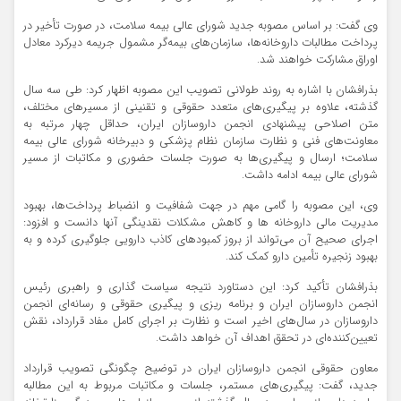
وی گفت: بر اساس مصوبه جدید شورای عالی بیمه سلامت، در صورت تأخیر در
پرداخت مطالبات داروخانه‌ها، سازمان‌های بیمه‌گر مشمول جریمه دیرکرد معادل
اوراق مشارکت خواهند شد.
بذرافشان با اشاره به روند طولانی تصویب این مصوبه اظهار کرد: طی سه سال
گذشته، علاوه بر پیگیری‌های متعدد حقوقی و تقنینی از مسیرهای مختلف،
متن اصلاحی پیشنهادی انجمن داروسازان ایران، حداقل چهار مرتبه به
معاونت‌های فنی و نظارت سازمان نظام پزشکی و دبیرخانه شورای عالی بیمه
سلامت؛ ارسال و پیگیری‌ها به‌ صورت جلسات حضوری و مکاتبات از مسیر
شورای عالی بیمه ادامه داشت.
وی، این مصوبه را گامی مهم در جهت شفافیت و انضباط پرداخت‌ها، بهبود
مدیریت مالی داروخانه ها و کاهش مشکلات نقدینگی آنها دانست و افزود:
اجرای صحیح آن می‌تواند از بروز کمبودهای کاذب دارویی جلوگیری کرده و به
بهبود زنجیره تأمین دارو کمک کند.
بذرافشان تأکید کرد: این دستاورد نتیجه سیاست گذاری و راهبری رئیس
انجمن داروسازان ایران و برنامه ریزی و پیگیری حقوقی و رسانه‌ای انجمن
داروسازان در سال‌های اخیر است و نظارت بر اجرای کامل مفاد قرارداد، نقش
تعیین‌کننده‌ای در تحقق اهداف آن خواهد داشت.
معاون حقوقی انجمن داروسازان ایران در توضیح چگونگی تصویب قرارداد
جدید، گفت: پیگیری‌های مستمر، جلسات و مکاتبات مربوط به این مطالبه