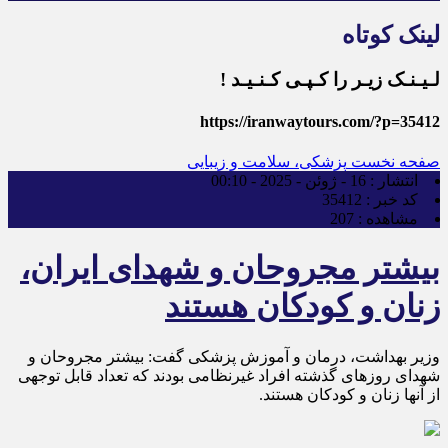
لینک کوتاه
لـیـنـک زیـر را کـپـی کـنـیـد !
https://iranwaytours.com/?p=35412
صفحه نخست
پزشکی، سلامت و زیبایی
انتشار :
16 - ژوئن - 2025 - 00:10
کد خبر :
35412
مشاهده :
207
بیشتر مجروحان و شهدای ایران،
زنان و کودکان هستند
وزیر بهداشت، درمان و آموزش پزشکی گفت: بیشتر مجروحان و
شهدای روزهای گذشته افراد غیرنظامی بودند که تعداد قابل توجهی
از آنها زنان و کودکان هستند.