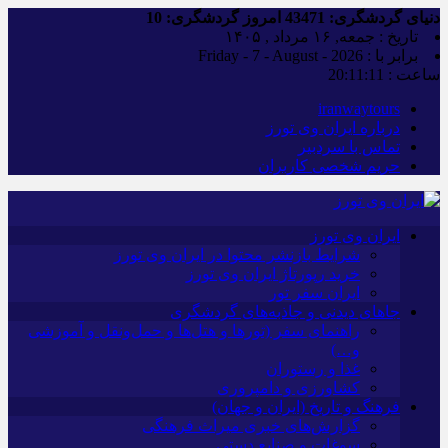
دنیای گردشگری:
43471
امروز گردشگری:
10
تاریخ : جمعه, ۱۶ مرداد , ۱۴۰۵
برابر با : Friday - 7 - August - 2026
ساعت :
20:11:11
iranwaytours
درباره ایران وی تورز
تماس با سردبیر
حریم شخصی کاربران
ایران وی تورز
شرایط بازنشر محتوا در ایران وی تورز
خرید رپورتاژ ایران وی تورز
ایران سفر تور
جاهای دیدنی و جاذبه‌های گردشگری
راهنمای سفر (تورها و هتل‌ها و حمل‌و‌نقل و آموزشی
و…)
غذا و رستوران
کشاورزی و دامپروری
فرهنگ و تاریخ (ایران و جهان)
گزارش‌های خبری میراث فرهنگی
سوغات و صنایع دستی