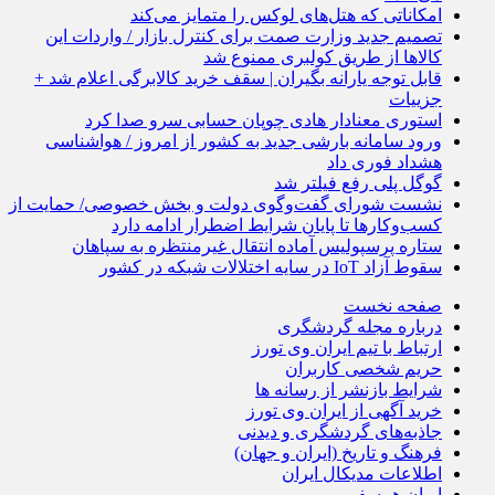
امکاناتی که هتل‌های لوکس را متمایز می‌کند
تصمیم جدید وزارت صمت برای کنترل بازار / واردات این
کالاها از طریق کولبری ممنوع شد
قابل توجه یارانه بگیران | سقف خرید کالابرگی اعلام شد +
جزییات
استوری معنادار هادی چوپان حسابی سرو صدا کرد
ورود سامانه بارشی جدید به کشور از امروز / هواشناسی
هشداد فوری داد
گوگل پلی رفع فیلتر شد
نشست شورای گفت‌وگوی دولت و بخش خصوصی/ حمایت از
کسب‌وکارها تا پایان شرایط اضطرار ادامه دارد
ستاره پرسپولیس آماده انتقال غیرمنتظره به سپاهان
سقوط آزاد IoT در سایه اختلالات شبکه در کشور
صفحه نخست
درباره مجله گردشگری
ارتباط با تیم ایران وی تورز
حریم شخصی کاربران
شرایط بازنشر از رسانه ها
خرید آگهی از ایران وی تورز
جاذبه‌های گردشگری و دیدنی
فرهنگ و تاریخ (ایران و جهان)
اطلاعات مدیکال ایران
ایران همسفر