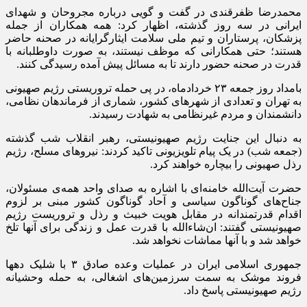
محمدرضا ظفرقندی در گفت و گویی درباره مجروحان و شهدای
ایرانی در سه روز گذشته، اظهار کرد: همه همکاران از جمله
پزشکان، پرستاران و تیم ملی سلامت ایثارگرایانه در صحنه حاضر
هستند؛ حتی همکارانی که موظف نیستند، به صورت داوطلبانه با
قدرت در صحنه حضور دارند تا به مسائل پیش آمده رسیدگی کنند.
بامداد روز جمعه ۲۳ خردادماه، در پی حمله تروریستی رژیم صهیونی
به تهران و تعدادی از شهرهای کشور، شماری از فرماندهان نظامی،
دانشمندان و مردم غیرنظامی به شهادت رسیدند.
به دنبال این جنایت رژیم صهیونیستی، رهبر انقلاب شب گذشته
(جمعه شب) در یک پیام تلویزیونی تاکید کردند: نیروهای مسلح، رژیم
رذل صهیونی را بیچاره خواهند کرد.
حضرت آیت‌الله خامنه‌ای با اشاره به صدای واحد همه‌ی مسئولان،
جناح‌های گوناگون سیاسی و آحاد گوناگون کشور مبنی بر لزوم
اقدام قدرتمندانه در مقابل هویت خبیث و رذل و تروریست رژیم
صهیونیستی گفتند: ان‌شاءالله با قدرت عمل و زندگی برای آنها تلخ
خواهد شد و با آنها مماشات نخواهد شد.
جمهوری اسلامی ایران در عملیات وعده صادق ۳ با شلیک دهها
فروند موشک‌ به سمت سرزمین‎‌های اشغالی، به حمله وحشیانه
رژیم صهیونیستی پاسخ داد.