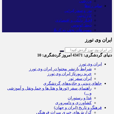
ورزشی
سایر راه‌ها
تور و سفر ایرانی
کارا دیلی
اخبار بانکی و اقتصادی
بلیط اتوبوس
مسیرهای نجف به کربلا
ایران وی تورز
دنیای گردشگری:
43471
امروز گردشگری:
10
ایران وی تورز
شرایط بازنشر محتوا در ایران وی تورز
خرید رپورتاژ ایران وی تورز
ایران سفر تور
جاهای دیدنی و جاذبه‌های گردشگری
راهنمای سفر (تورها و هتل‌ها و حمل‌و‌نقل و آموزشی
و…)
غذا و رستوران
کشاورزی و دامپروری
فرهنگ و تاریخ (ایران و جهان)
گزارش‌های خبری میراث فرهنگی