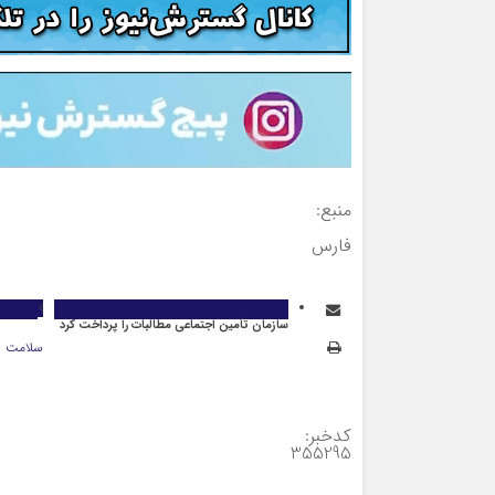
منبع:
فارس
سازمان تأمین اجتماعی مطالبات را پرداخت کرد
سلامت
کدخبر:
355295