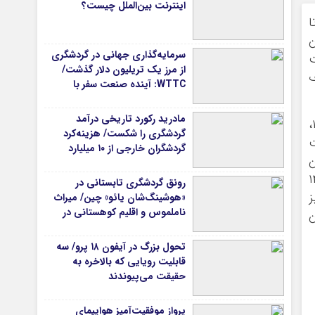
اینترنت بین‌الملل چیست؟
ا
ن
سرمایه‌گذاری جهانی در گردشگری
ت
از مرز یک تریلیون دلار گذشت/
ف
WTTC: آینده صنعت سفر با
شتاب سرمایه‌گذاری جهانی
تضمین می‌شود
مادرید رکورد تاریخی درآمد
همچنین در خصوص مطالبات مراکز دانشگاهی (مراکز درمانی تابعه وزارت بهداشت)، روز یکشنبه اول تیرماه ۱۴۰۴،
گردشگری را شکست/ هزینه‌کرد
ابت پرداخت ۲۰ همت
گردشگران خارجی از ۱۰ میلیارد
ن
یورو فراتر رفت
 پزشکی مربوط به سال ۱۴۰۳
رونق گردشگری تابستانی در
ز
«هوشینگ‌شان یائو» چین/ میراث
ناملموس و اقلیم کوهستانی در
ن
کانون توجه گردشگران
تحول بزرگ در آیفون ۱۸ پرو/ سه
قابلیت رویایی که بالاخره به
حقیقت می‌پیوندند
پرواز موفقیت‌آمیز هواپیمای