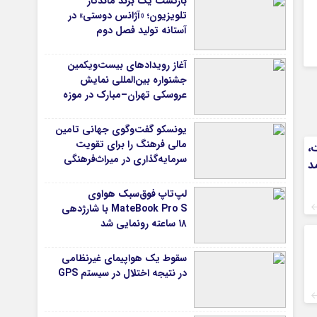
بازگشت یک برند ماندگار
تلویزیون؛ «آژانس دوستی» در
آستانه تولید فصل دوم
آغاز رویدادهای بیست‌ویکمین
جشنواره بین‌المللی نمایش
عروسکی تهران–مبارک در موزه
هنرهای معاصر تهران
یونسکو گفت‌وگوی جهانی تامین
مالی فرهنگ را برای تقویت
،
سرمایه‌گذاری در میراث‌فرهنگی
د
آغاز کرد/ طراحی نظام نوین برای
صنایع خلاق
لپ‌تاپ فوق‌سبک هواوی
MateBook Pro S با شارژدهی
۱۸ ساعته رونمایی شد
سقوط یک هواپیمای غیرنظامی
در نتیجه اختلال در سیستم‌ GPS