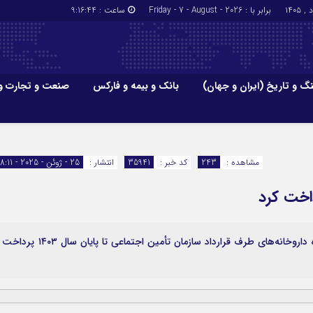
برابر با : Friday - 7 - August - 2026
ساعت :
9:16:45
گ و تاریخ (ایران و جهان)
بانک و بیمه و فارکس
صنعت و تجارت و
جاذبه‌های
فرهنگ و تاریخ (ایران و جهان)
بانک و بیمه
گزارش‌های خبری میراث فرهنگی
ارزدیجیتال
مشاهده :
243
کد خبر :
35941
انتشار :
25 - ژوئن - 2025 - 18:11
ا و هتل‌ها و
سوغات و صنایع دستی
داخت کرد
سازمان تأمین اجتماعی اعلام کرد: مطالبات رسیدگی شده داروخانه‌های طرف قرارداد سازمان تأمین اجتماعی تا پایان س