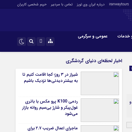
iranwaytours
درباره ایران وی تورز
تماس با سردبیر
حریم شخصی کاربران
 خدمات
عمومی و سرگرمی
 و فارکس
صنعت و تجارت و خدمات
اینستاگرام
اخبار لحظه‌ای دنیای گردشگری
فناوری
تلگرام
شیراز در ۳ روز؛ کجا اقامت کنیم تا
اقتصاد گردشگری
به بیشتر دیدنی‌ها نزدیک باشیم
خودرو
کارآفرینی و بازاریابی
ردمی K100 پرو مکس با باتری
ال ۱۴۰۳ پرداخت و
غول‌پیکر و شارژ بی‌سیم روانه بازار
می‌شود
ماجرای اعمال ضریب ۲.۷ برای