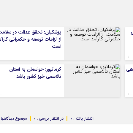
ی
پزشکیان: تحقق عدالت در سلامت
از الزامات توسعه و حکمرانی کارآم
است
هی
کرمانپور: حواسمان به استان
تالاسمی خیز کشور باشد
انتشار یافته : 0
در انتظار بررسی : 0
مجموع دیدگاهها : 