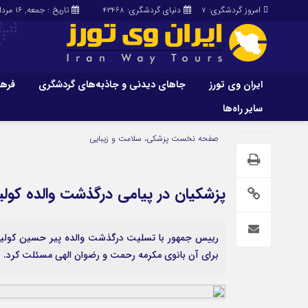
امروز گردشگری:
دنیای گردشگری:
تاریخ : جمعه, ۱۶ مرداد , ۱۴۰۵
43468
7
ایران وی تورز
جاهای دیدنی و جاذبه‌های گردشگری
فرهن
سایر راه‌ها
ایران وی تورز
جاهای دیدنی و 
صفحه نخست
پزشکی، سلامت و زیبایی
گردشگری
شرایط بازنشر محتوا در ایران وی تورز
راهنمای سفر (توره
حمل‌و‌نقل و آموزشی و…)
خرید رپورتاژ ایران وی تورز
پزشکیان در پیامی درگذشت والده کول
غذا و رستوران
ایران سفر تور
کشاورزی و دامپروری
رییس جمهور با تسلیت درگذشت والده پیر حسین کولیوند
عمومی و سرگرمی
سایر راه‌ها
برای آن بانوی مکرمه رحمت و رضوان الهی مسئلت کرد.
پزشکی، سلامت و زیبایی
تور و سفر ایرانی
حقوق و قضایی
کارا دیلی