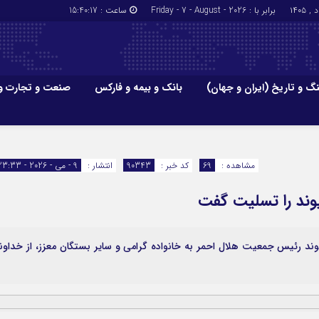
برابر با : Friday - 7 - August - 2026
ساعت :
15:40:18
گ و تاریخ (ایران و جهان)
بانک و بیمه و فارکس
صنعت و تجارت و
جاذبه‌های
فرهنگ و تاریخ (ایران و جهان)
بانک و بیمه
گزارش‌های خبری میراث فرهنگی
ارزدیجیتال
مشاهده :
69
کد خبر :
90343
انتشار :
9 - می - 2026 - 23:33
ا و هتل‌ها و
سوغات و صنایع دستی
یوند را تسلیت گفت
 رئیس جمعیت هلال احمر به خانواده گرامی و سایر بستگان معزز، از خداون