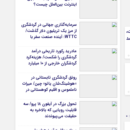
اینترنت بین‌الملل چیست؟
سرمایه‌گذاری جهانی در گردشگری
از مرز یک تریلیون دلار گذشت/
،
WTTC: آینده صنعت سفر با
د
شتاب سرمایه‌گذاری جهانی
تضمین می‌شود
مادرید رکورد تاریخی درآمد
گردشگری را شکست/ هزینه‌کرد
گردشگران خارجی از ۱۰ میلیارد
یورو فراتر رفت
رونق گردشگری تابستانی در
«هوشینگ‌شان یائو» چین/ میراث
ناملموس و اقلیم کوهستانی در
کانون توجه گردشگران
تحول بزرگ در آیفون ۱۸ پرو/ سه
قابلیت رویایی که بالاخره به
0
حقیقت می‌پیوندند