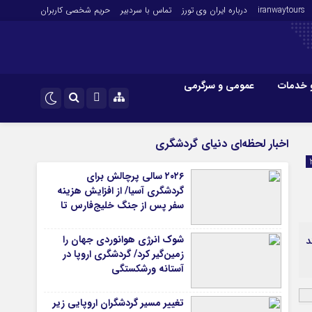
iranwaytours
درباره ایران وی تورز
تماس با سردبیر
حریم شخصی کاربران
 خدمات
عمومی و سرگرمی
 و فارکس
صنعت و تجارت و خدمات
اینستاگرام
اخبار لحظه‌ای دنیای گردشگری
فناوری
تلگرام
۲۰۲۶ سالی پرچالش برای
اقتصاد گردشگری
گردشگری آسیا/ از افزایش هزینه
خودرو
سفر پس از جنگ خلیج‌فارس تا
رقابت در شرق آسیا
کارآفرینی و بازاریابی
شوک انرژی هوانوردی جهان را
د
زمین‌گیر کرد/ گردشگری اروپا در
آستانه ورشکستگی
تغییر مسیر گردشگران اروپایی زیر