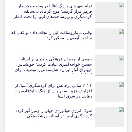
تمام شهرهای بزرگ ایتالیا در وضعیت هشدار
قرمز قرار گرفتند/ موج گرمای بی‌سابقه،
گردشگری و زیرساخت‌های اروپا را تحت فشار
قرار داد
وقتی مایکروسافت اپل را نجات داد / توافقی که
ساخت آیفون را ممکن کرد
جمعی از مدیران فرهنگی و هنری از استاد
حسین خواجه‌امیری عیادت کردند/ حق‌شناس:
«پهلوان آواز ایران» شایسته‌ترین توصیف برای
استاد ایرج است
۲۰۲۶ سالی پرچالش برای گردشگری آسیا/ از
افزایش هزینه سفر پس از جنگ خلیج‌فارس تا
رقابت در شرق آسیا
شوک انرژی هوانوردی جهان را زمین‌گیر کرد/
گردشگری اروپا در آستانه ورشکستگی