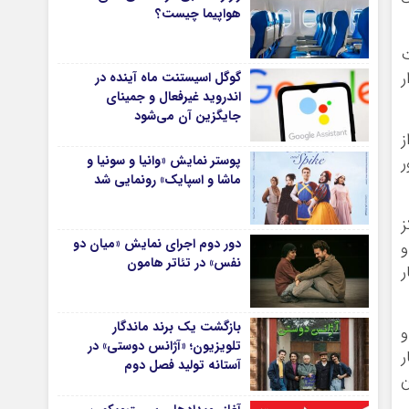
هواپیما چیست؟
ت
ر
گوگل اسیستنت ماه آینده در
اندروید غیرفعال و جمینای
جایگزین آن می‌شود
ی از
پوستر نمایش «وانیا و سونیا و
ر
ماشا و اسپایک» رونمایی شد
ز
دور دوم اجرای نمایش «میان دو
و
نفس» در تئاتر هامون
ر
بازگشت یک برند ماندگار
و
تلویزیون؛ «آژانس دوستی» در
ر
آستانه تولید فصل دوم
ن