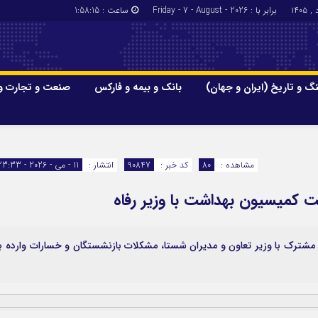
برابر با : Friday - 7 - August - 2026
ساعت :
1:58:16
گ و تاریخ (ایران و جهان)
بانک و بیمه و فارکس
صنعت و تجارت و
جاذبه‌های
فرهنگ و تاریخ (ایران و جهان)
بانک و بیمه
گزارش‌های خبری میراث فرهنگی
ارزدیجیتال
مشاهده :
80
کد خبر :
90847
انتشار :
11 - می - 2026 - 23:33
ا و هتل‌ها و
سوغات و صنایع دستی
 کمیسیون بهداشت با وزیر رفاه
رک با وزیر تعاون و مدیران شستا، مشکلات بازنشستگان و خسارات وارده ب