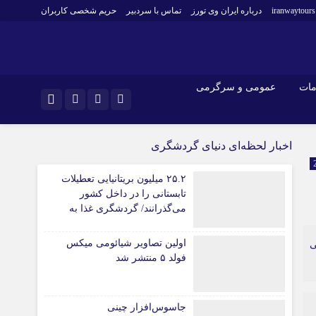
iranwaytours
درباره ایران وی تورز
تماس با سردبیر
حریم شخصی کاربران
مات
عمومی و سرگرمی
و فارکس
صنعت و تجارت و خدمات
اینستاگرام
اخبار لحظه‌ای دنیای گردشگری
فناوری
تلگرام
۲۵.۲ میلیون بریتانیایی تعطیلات
اقتصاد گردشگری
تابستانی را در داخل کشور
خودرو
می‌گذرانند/ گردشگری غذا به
کارآفرینی و بازاریابی
موتور جدید سفرهای داخلی تبدیل
شد
اولین تصاویر شیائومی میکس
ی
فولد ۵ منتشر شد
جاسوس‌افزار چینی