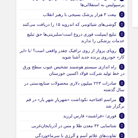
پرسپولیس به استقلالی‌ها
بیعت ۳ هزار پزشک بسیجی با رهبر انقلاب
گوشی‌های شیائومی که اندروید ۱۵ را دریافت می‌کنند
تبلیغ ایمپلنت فوری دروغ است/سلبریتی‌ها حق تبلیغ
خدمات پزشکی را ندارند
رویای پرواز از روی ترافیک چقدر واقعی است؟ /با «ایر
کار» خودروی پرنده جدید آشنا شوید
راه اندازی سیستم هوشمند تشخیص عیوب سطح ورق
در خط تولید شرکت فولاد اکسین خوزستان
صادرات ۲۲۳ میلیون دلاری محصولات صنایع‌دستی در
سال گذشته
مراسم افتتاحیه نکوداشت «شهریارِ شهرِ یار» در قم
برگزار شد
فوری/ «فراشبند» فارس لرزید
شناسایی ۳۲ معدن طلا و مس در آذربایجان‌غربی
تفاوت‌های علائم آسم و آلرژی با سرماخوردگی