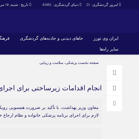
امروز گردشگری:
دنیای گردشگری:
تاریخ : شنبه, ۱۷ مرداد , ۱۴۰۵
43492
21
ایران وی تورز
جاهای دیدنی و جاذبه‌های گردشگری
فرهنگ 
سایر راه‌ها
ایران وی تورز
جاهای دیدنی و 
صفحه نخست
پزشکی، سلامت و زیبایی
گردشگری
شرایط بازنشر محتوا در ایران وی تورز
راهنمای سفر (توره
حمل‌و‌نقل و آموزشی و…)
خرید رپورتاژ ایران وی تورز
غذا و رستوران
انجام اقدامات زیرساختی برای اجرای
ایران سفر تور
کشاورزی و دامپروری
معاون وزیر بهداشت، با تأکید بر ضرورت همسویی رویکر
عمومی و سرگرمی
سایر راه‌ها
لازم برای اجرای برنامه پزشکی خانواده و نظام ارجاع خب
پزشکی، سلامت و زیبایی
تور و سفر ایرانی
حقوق و قضایی
کارا دیلی