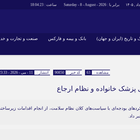
برابر با : Saturday - 8 - August - 2026
ساعت :
18:04:24
و تاریخ (ایران و جهان)
بانک و بیمه و فارکس
صنعت و تجارت و خد
جاذبه‌های
فرهنگ و تاریخ (ایران و جهان)
بانک و بیمه 
گزارش‌های خبری میراث فرهنگی
ارزدیجیتال
مشاهده :
63
کد خبر :
90850
انتشار :
11 - می - 2026 - 23:33
ا و هتل‌ها و
سوغات و صنایع دستی
 پزشک خانواده و نظام ارجاع
دهای بودجه‌ای با سیاست‌های کلان نظام سلامت، از انجام اقدامات زیرساخت
ر داد.