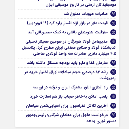
موسیقیدانان ارمنی در تاریخ موسیقی ایران
صادرات حبوبات ممنوع شد
قیمت دلار در بازار آزاد افسار پاره کرد (۱۹ فروردین)
خلاقیت هنرمندان بافقی به کمک حصیربافی آمد
مدیرعامل فولاد هرمزگان در سومین سمینار تحلیلی
اندیشکده فولاد و صنابع معدنی ایران مطرح کرد: پتانسیل
۴.۵ میلیارد دلاری صادرات سه واحد فولادی ساحلی
سازمان غذا و دارو باید بودجه مستقل داشته باشد
رشد ۸۶ درصدی حجم مبادلات اوراق اختیار خرید در
اردیبهشت
راه اندازی اتاق مشترک ایران و ترکیه در ارومیه
پلمب اماکن به‌خاطر حجاب باز هم استارت خورد
آخرین تلاش فدراسیون برای آسیایی‌شدن سپاهان
درخواست عاجل برای معلمان شرکتی؛ رئیس‌جمهور
دستور فوری بدهد