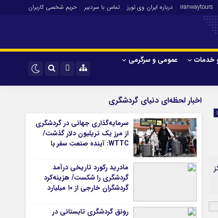
iranwaytours
درباره ایران وی تورز
تماس با سردبیر
حریم شخصی کاربران
 خدمات
عمومی و سرگرمی
 و فارکس
صنعت و تجارت و خدمات
اینستاگرام
اخبار لحظه‌ای دنیای گردشگری
فناوری
تلگرام
سرمایه‌گذاری جهانی در گردشگری
اقتصاد گردشگری
از مرز یک تریلیون دلار گذشت/
خودرو
WTTC: آینده صنعت سفر با
شتاب سرمایه‌گذاری جهانی
کارآفرینی و بازاریابی
تضمین می‌شود
مادرید رکورد تاریخی درآمد
ز
گردشگری را شکست/ هزینه‌کرد
گردشگران خارجی از ۱۰ میلیارد
یورو فراتر رفت
رونق گردشگری تابستانی در