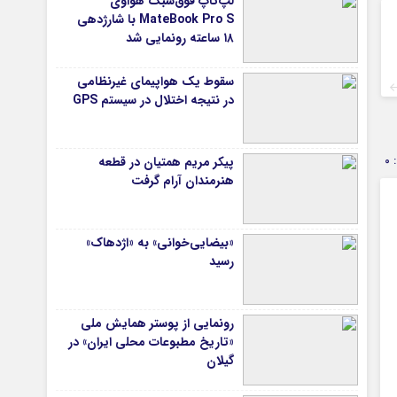
لپ‌تاپ فوق‌سبک هواوی
MateBook Pro S با شارژدهی
۱۸ ساعته رونمایی شد
سقوط یک هواپیمای غیرنظامی
در نتیجه اختلال در سیستم‌ GPS
0
پیکر مریم همتیان در قطعه
هنرمندان آرام گرفت
«بیضایی‌خوانی» به «اژدهاک»
رسید
رونمایی از پوستر همایش ملی
«تاریخ مطبوعات محلی ایران» در
گیلان