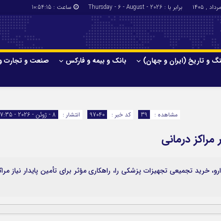
برابر با : Thursday - 6 - August - 2026
ساعت :
10:54:15
گ و تاریخ (ایران و جهان)
بانک و بیمه و فارکس
صنعت و تجارت و
جاذبه‌های
فرهنگ و تاریخ (ایران و جهان)
بانک و بیمه
گزارش‌های خبری میراث فرهنگی
ارزدیجیتال
مشاهده :
39
کد خبر :
97040
انتشار :
8 - ژوئن - 2026 - 17:35
ا و هتل‌ها و
سوغات و صنایع دستی
 مراکز درمانی
و، خرید تجمیعی تجهیزات پزشکی را، راهکاری مؤثر برای تأمین پایدار نیاز مراک