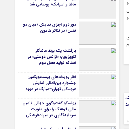
ر
ماشا و اسپایک» رونمایی شد
ر
دور دوم اجرای نمایش «میان دو
نفس» در تئاتر هامون
ی
م
بازگشت یک برند ماندگار
تلویزیون؛ «آژانس دوستی» در
آستانه تولید فصل دوم
آغاز رویدادهای بیست‌ویکمین
جشنواره بین‌المللی نمایش
عروسکی تهران–مبارک در موزه
هنرهای معاصر تهران
،
یونسکو گفت‌وگوی جهانی تامین
د
مالی فرهنگ را برای تقویت
سرمایه‌گذاری در میراث‌فرهنگی
آغاز کرد/ طراحی نظام نوین برای
صنایع خلاق