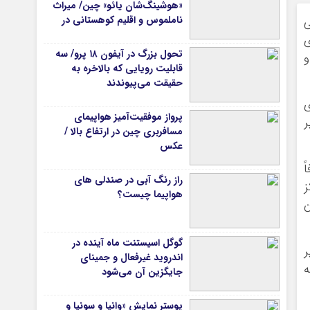
«هوشینگ‌شان یائو» چین/ میراث
ناملموس و اقلیم کوهستانی در
ی
کانون توجه گردشگران
ی
تحول بزرگ در آیفون ۱۸ پرو/ سه
و
قابلیت رویایی که بالاخره به
حقیقت می‌پیوندند
ی
پرواز موفقیت‌آمیز هواپیمای
ر
مسافربری چین در ارتفاع بالا /
عکس
ً
راز رنگ آبی در صندلی های
ز
هواپیما چیست؟
ن
گوگل اسیستنت ماه آینده در
ر
اندروید غیرفعال و جمینای
ه
جایگزین آن می‌شود
پوستر نمایش «وانیا و سونیا و