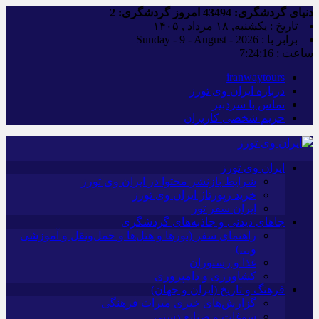
دنیای گردشگری:
43494
امروز گردشگری:
2
تاریخ : یکشنبه, ۱۸ مرداد , ۱۴۰۵
برابر با : Sunday - 9 - August - 2026
ساعت :
7:24:17
iranwaytours
درباره ایران وی تورز
تماس با سردبیر
حریم شخصی کاربران
ایران وی تورز
شرایط بازنشر محتوا در ایران وی تورز
خرید رپورتاژ ایران وی تورز
ایران سفر تور
جاهای دیدنی و جاذبه‌های گردشگری
راهنمای سفر (تورها و هتل‌ها و حمل‌و‌نقل و آموزشی
و…)
غذا و رستوران
کشاورزی و دامپروری
فرهنگ و تاریخ (ایران و جهان)
گزارش‌های خبری میراث فرهنگی
سوغات و صنایع دستی