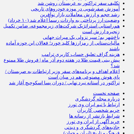
تکلیف سفر تراکتور به عربستان روشن شد
آموزش صفرشویی در موزه خودروهای تاریخی
رشد حجم و ارزش معاملات بازار نوآفرین
وضعیت ارز پرداختی به واردات رسماً اعلام شد (۱۰ خرداد)
هم‌راستایی استراتژیک شرکت‌های زیرمجموعه، ضامن تکمیل
زنجیره ارزش است
باغ‌شهر بم؛ سیر نزولی یک میراث جهانی
مالیات‌ستانی از رمزارزها کلید خورد؛ فعالان این حوزه آماده
باشند
هزینه گزاف تعلیق حساب کاربری ترامپ
پیش بینی قیمت طلا در هفته دوم آذر ماه ‌| فروش طلا ممنوع
شد؟
اعلام اهداف و برنامه‌های سفر وزیر ارتباطات به صربستان /
پای هوش‌ مصنوعی هم در میان است
تراکتور در آستانه نبرد نهایی / دوران پسا اسکوچیچ آغاز شد
صفحه نخست
درباره مجله گردشگری
ارتباط با تیم ایران وی تورز
حریم شخصی کاربران
شرایط بازنشر از رسانه ها
خرید آگهی از ایران وی تورز
جاذبه‌های گردشگری و دیدنی
فرهنگ و تاریخ (ایران و جهان)