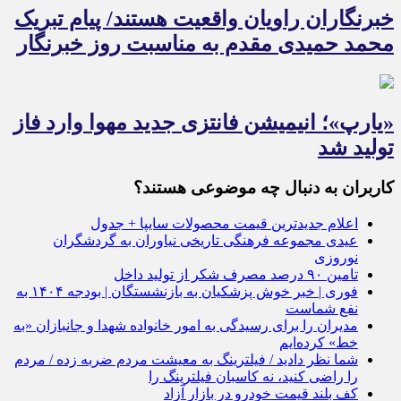
خبرنگاران راویان واقعیت هستند/ پیام تبریک
محمد حمیدی مقدم به مناسبت روز خبرنگار
«یارپ»؛ انیمیشن فانتزی جدید مهوا وارد فاز
تولید شد
کاربران به دنبال چه موضوعی هستند؟
اعلام جدیدترین قیمت محصولات سایپا + جدول
عیدی مجموعه فرهنگی تاریخی نیاوران به گردشگران
نوروزی
تامین ۹۰ درصد مصرف شکر از تولید داخل
فوری | خبر خوش پزشکیان به بازنشستگان | بودجه ۱۴۰۴ به
نفع شماست
مدیران را برای رسیدگی به امور خانواده شهدا و جانبازان «به
خط» کرده‌ایم
شما نظر دادید / فیلترینگ به معیشت مردم ضربه زده / مردم
را راضی کنید، نه کاسبان فیلترینگ را
کف بلند قیمت خودرو در بازار آزاد