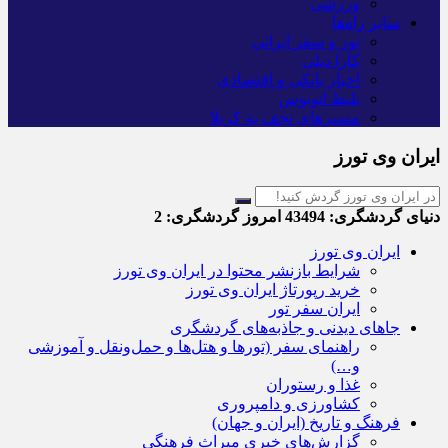
ورزشی
سایر راه‌ها
تور و سفر ایرانی
کارا دیلی
اخبار بانکی و اقتصادی
بلیط اتوبوس
مسیرهای نجف به کربلا
ایران وی تورز
دنیای گردشگری:
43494
امروز گردشگری:
2
ایران وی تورز
شرایط بازنشر محتوا در ایران وی تورز
خرید رپورتاژ ایران وی تورز
ایران سفر تور
جاهای دیدنی و جاذبه‌های گردشگری
راهنمای سفر (تورها و هتل‌ها و حمل‌و‌نقل و آموزشی
و…)
غذا و رستوران
کشاورزی و دامپروری
فرهنگ و تاریخ (ایران و جهان)
گزارش‌های خبری میراث فرهنگی