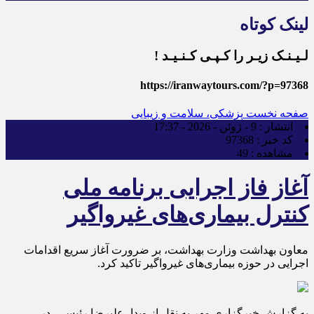
لینک کوتاه
لـیـنـک زیـر را کـپـی کـنـیـد !
https://iranwaytours.com/?p=97368
صفحه نخست
پزشکی، سلامت و زیبایی
انتشار :
9 - ژوئن - 2026 - 17:37
کد خبر :
97368
مشاهده :
49
آغاز فاز اجرایی برنامه ملی
کنترل بیماری‌های غیرواگیر
معاون بهداشت وزارت بهداشت، بر ضرورت آغاز سریع اقدامات
اجرایی در حوزه بیماری‌های غیرواگیر تاکید کرد.
به گزارش خبرگزاری مهر به نقل از وبدا، علیرضا رئیسی، در