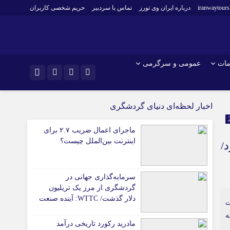
iranwaytours
درباره ایران وی تورز
تماس با سردبیر
حریم شخصی کاربران
مات
عمومی و سرگرمی
و فارکس
صنعت و تجارت و خدمات
اینستاگرام
اخبار لحظه‌ای دنیای گردشگری
فناوری
تلگرام
ماجرای اعمال ضریب ۲.۷ برای
اقتصاد گردشگری
اینترنت بین‌الملل چیست؟
/
خودرو
کارآفرینی و بازاریابی
سرمایه‌گذاری جهانی در
گردشگری از مرز یک تریلیون
دلار گذشت/ WTTC: آینده صنعت
ت
سفر با شتاب سرمایه‌گذاری
ه
جهانی تضمین می‌شود
مادرید رکورد تاریخی درآمد