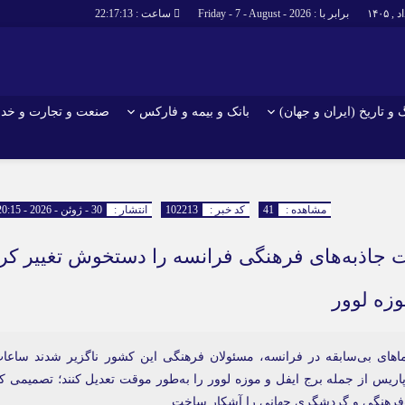
برابر با : Friday - 7 - August - 2026
ساعت :
22:17:14
و تاریخ (ایران و جهان)
بانک و بیمه و فارکس
صنعت و تجارت و خد
جاذبه‌های
فرهنگ و تاریخ (ایران و جهان)
بانک و بیمه 
گزارش‌های خبری میراث فرهنگی
ارزدیجیتال
مشاهده :
41
کد خبر :
102213
انتشار :
30 - ژوئن - 2026 - 20:15
ا و هتل‌ها و
سوغات و صنایع دستی
ت جاذبه‌های فرهنگی فرانسه را دستخوش تغییر کرد
وزه لوور
دماهای بی‌سابقه در فرانسه، مسئولان فرهنگی این کشور ناگزیر شدند ساعا
پاریس از جمله برج ایفل و موزه لوور را به‌طور موقت تعدیل کنند؛ تصمیمی ک
اث‌فرهنگی و گردشگری جهانی را آشکار ساخت.