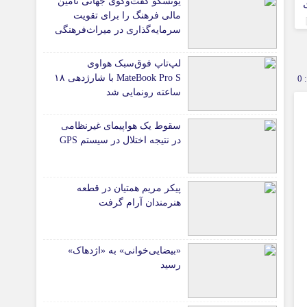
یونسکو گفت‌وگوی جهانی تامین
مالی فرهنگ را برای تقویت
سرمایه‌گذاری در میراث‌فرهنگی
آغاز کرد/ طراحی نظام نوین
برای صنایع خلاق
لپ‌تاپ فوق‌سبک هواوی
MateBook Pro S با شارژدهی ۱۸
0
ساعته رونمایی شد
سقوط یک هواپیمای غیرنظامی
در نتیجه اختلال در سیستم‌ GPS
پیکر مریم همتیان در قطعه
هنرمندان آرام گرفت
«بیضایی‌خوانی» به «اژدهاک»
رسید