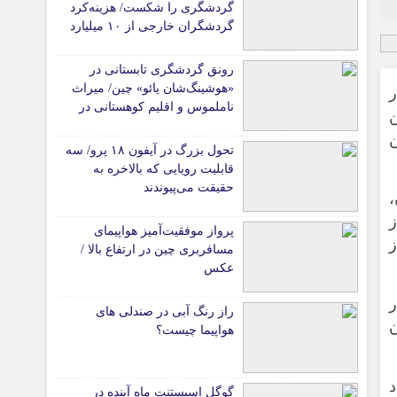
گردشگری را شکست/ هزینه‌کرد
گردشگران خارجی از ۱۰ میلیارد
یورو فراتر رفت
رونق گردشگری تابستانی در
«هوشینگ‌شان یائو» چین/ میراث
ر
ناملموس و اقلیم کوهستانی در
کانون توجه گردشگران
ن
تحول بزرگ در آیفون ۱۸ پرو/ سه
قابلیت رویایی که بالاخره به
حقیقت می‌پیوندند
،
ز
پرواز موفقیت‌آمیز هواپیمای
مسافربری چین در ارتفاع بالا /
عکس
ر
راز رنگ آبی در صندلی های
هواپیما چیست؟
د
گوگل اسیستنت ماه آینده در