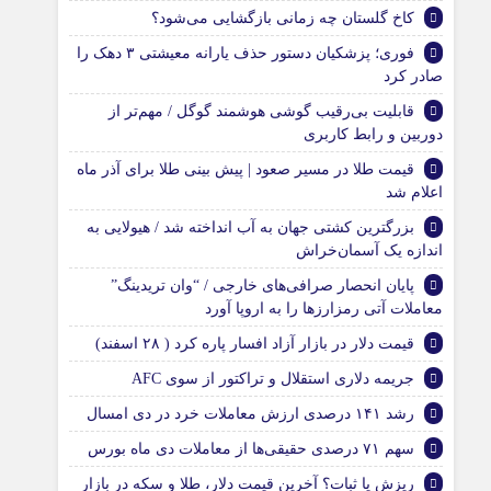
کاخ گلستان چه زمانی بازگشایی می‌شود؟
فوری؛ پزشکیان دستور حذف یارانه معیشتی ۳ دهک را
صادر کرد
قابلیت بی‌رقیب گوشی هوشمند گوگل / مهم‌تر از
دوربین و رابط کاربری
قیمت طلا در مسیر صعود | پیش بینی طلا برای آذر ماه
اعلام شد
بزرگترین کشتی جهان به آب انداخته شد / هیولایی به
اندازه یک آسمان‌خراش
پایان انحصار صرافی‌های خارجی / “وان تریدینگ”
معاملات آتی رمزارزها را به اروپا آورد
قیمت دلار در بازار آزاد افسار پاره کرد ( ۲۸ اسفند)
جریمه دلاری استقلال و تراکتور از سوی AFC
رشد ۱۴۱ درصدی ارزش معاملات خرد در دی امسال
سهم ۷۱ درصدی حقیقی‌ها از معاملات دی ماه بورس
ریزش یا ثبات؟ آخرین قیمت دلار، طلا و سکه در بازار