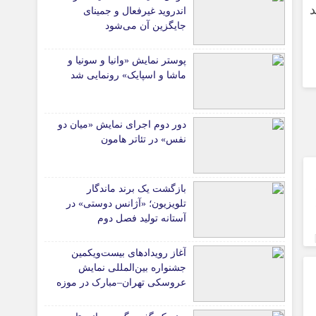
د
اندروید غیرفعال و جمینای
جایگزین آن می‌شود
پوستر نمایش «وانیا و سونیا و
ماشا و اسپایک» رونمایی شد
دور دوم اجرای نمایش «میان دو
نفس» در تئاتر هامون
بازگشت یک برند ماندگار
تلویزیون؛ «آژانس دوستی» در
آستانه تولید فصل دوم
آغاز رویدادهای بیست‌ویکمین
جشنواره بین‌المللی نمایش
عروسکی تهران–مبارک در موزه
هنرهای معاصر تهران