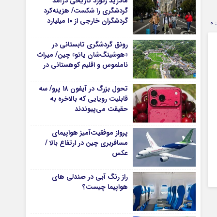
مادرید رکورد تاریخی درآمد
گردشگری را شکست/ هزینه‌کرد
گردشگران خارجی از ۱۰ میلیارد
0
یورو فراتر رفت
رونق گردشگری تابستانی در
«هوشینگ‌شان یائو» چین/ میراث
ناملموس و اقلیم کوهستانی در
کانون توجه گردشگران
تحول بزرگ در آیفون ۱۸ پرو/ سه
قابلیت رویایی که بالاخره به
حقیقت می‌پیوندند
پرواز موفقیت‌آمیز هواپیمای
مسافربری چین در ارتفاع بالا /
عکس
راز رنگ آبی در صندلی های
هواپیما چیست؟