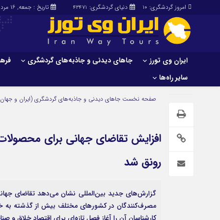
امروز گردشگری:
دنیای گردشگری:
تاریخ : جمعه, ۱۶ مرداد , ۱۴۰۵
43471
10
ایران وی تورز
جاهای دیدنی و جاذبه‌های گردشگری
فرهن
سایر راه‌ها
ایران وی تورز
جاهای دیدنی و 
صفحه نخست
جاهای دیدنی و جاذبه‌های گردشگری (ایران و جهان)
گردشگری
شرایط بازنشر محتوا در ایران وی تورز
راهنمای سفر (توره
حمل‌و‌نقل و آموزشی و…)
خرید رپورتاژ ایران وی تورز
افزایش تقاضای جهانی برای محصولات دس
غذا و رستوران
ایران سفر تور
کشاورزی و دامپروری
رونق شد
عمومی و سرگرمی
سایر راه‌ها
پزشکی، سلامت و زیبایی
تور و سفر ایرانی
مصرف‌کنندگان در کشورهای مختلف بیش از گذشته به خرید
حقوق و قضایی
کارا دیلی
کارشناسان آن را آغاز فصل تازه‌ای برای اقتصاد خلاق و صنا