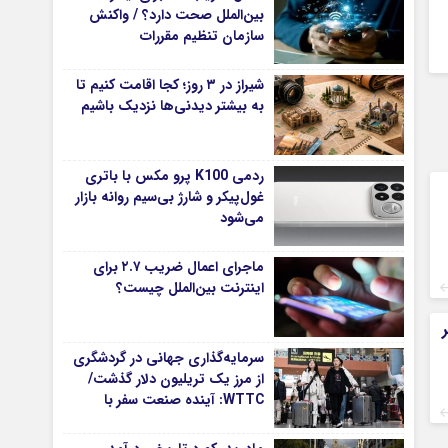
بین‌الملل صحت دارد؟ / واکنش
سازمان تنظیم مقررات
شیراز در ۳ روز؛ کجا اقامت کنیم تا
به بیشتر دیدنی‌ها نزدیک باشیم
ردمی K100 پرو مکس با باتری
غول‌پیکر و شارژ بی‌سیم روانه بازار
می‌شود
ماجرای اعمال ضریب ۲.۷ برای
اینترنت بین‌الملل چیست؟
سرمایه‌گذاری جهانی در گردشگری
از مرز یک تریلیون دلار گذشت/
WTTC: آینده صنعت سفر با
شتاب سرمایه‌گذاری جهانی
تضمین می‌شود