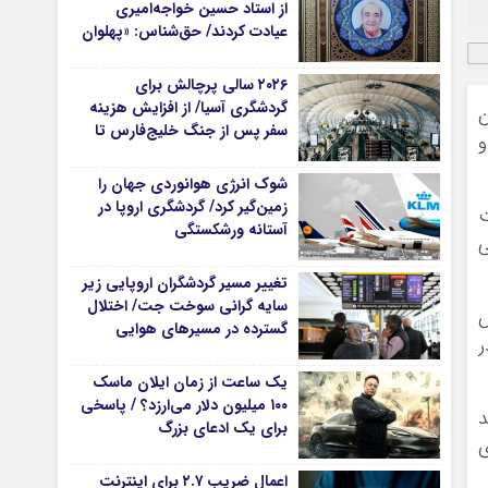
از استاد حسین خواجه‌امیری
عیادت کردند/ حق‌شناس: «پهلوان
آواز ایران» شایسته‌ترین توصیف
برای استاد ایرج است
۲۰۲۶ سالی پرچالش برای
گردشگری آسیا/ از افزایش هزینه
ن
سفر پس از جنگ خلیج‌فارس تا
ه و
رقابت در شرق آسیا
شوک انرژی هوانوردی جهان را
زمین‌گیر کرد/ گردشگری اروپا در
ت
آستانه ورشکستگی
تغییر مسیر گردشگران اروپایی زیر
سایه گرانی سوخت جت/ اختلال
ش
گسترده در مسیرهای هوایی
ر
یک ساعت از زمان ایلان ماسک
۱۰۰ میلیون دلار می‌ارزد؟ / پاسخی
د
برای یک ادعای بزرگ
ی
اعمال ضریب ۲.۷ برای اینترنت