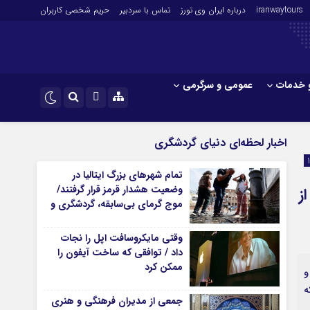
iranwaytours
درباره ایران وی تورز
تماس با سردبیر
حریم شخصی کاربران
 خدمات
عمومی و سرگرمی
 و فارکس
صنعت و تجارت و خدمات
اینستاگرام
اخبار لحظه‌ای دنیای گردشگری
فناوری
تلگرام
تمام شهرهای بزرگ ایتالیا در
اقتصاد گردشگری
وضعیت هشدار قرمز قرار گرفتند/
ز
خودرو
موج گرمای بی‌سابقه، گردشگری و
زیرساخت‌های اروپا را تحت فشار
کارآفرینی و بازاریابی
قرار داد
وقتی مایکروسافت اپل را نجات
داد / توافقی که ساخت آیفون را
ممکن کرد
یافته و
ه
جمعی از مدیران فرهنگی و هنری