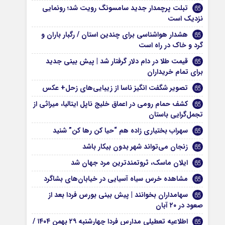
تبلت پرچمدار جدید سامسونگ رویت شد؛ رونمایی
نزدیک است
هشدار هواشناسی برای چندین استان / رگبار باران و
گرد و خاک در راه است
قیمت طلا در دام دلار گرفتار شد | پیش بینی جدید
برای تمام خریداران
تصویر شگفت انگیز ناسا از زیبایی‌های زحل+ عکس
کشف حمام رومی در اعماق خلیج ناپل ایتالیا، میراثی از
تجمل‌گرایی باستان
سهراب بختیاری زاده هم “حیا کن رها کن” شنید
زنجان می‌تواند شهر بدون بیکار باشد
ایلان ماسک، ثروتمندترین مرد جهان شد
مشاهده خرس سیاه آسیایی در خیابان‌های بشاگرد
سهامداران بخوانند | پیش بینی بورس فردا بعد از
صعود در ۲۰ آبان
اطلاعیه تعطیلی مدارس فردا چهارشنبه ۲۹ بهمن ۱۴۰۴ /