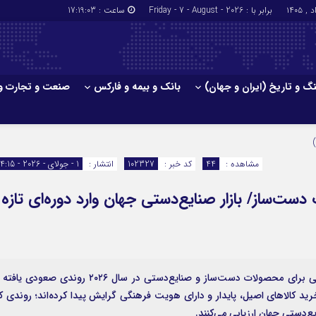
برابر با : Friday - 7 - August - 2026
ساعت :
17:19:04
گ و تاریخ (ایران و جهان)
بانک و بیمه و فارکس
صنعت و تجارت و
جاذبه‌های
فرهنگ و تاریخ (ایران و جهان)
بانک و بیمه
گزارش‌های خبری میراث فرهنگی
ارزدیجیتال
مشاهده :
44
کد خبر :
102327
انتشار :
1 - جولای - 2026 - 14:15
ا و هتل‌ها و
سوغات و صنایع دستی
ت‌ساز/ بازار صنایع‌دستی جهان وارد دوره‌ای تازه ا
گزارش‌های جدید بین‌المللی نشان می‌دهد تقاضای جهانی برای محصولات دست‌ساز و صنایع‌دستی در سال ۲۰۲۶ روندی صعودی 
 کالاهای اصیل، پایدار و دارای هویت فرهنگی گرایش پیدا کرده‌اند؛ روندی ک
یع‌دستی جهان ارزیابی می‌کنند.