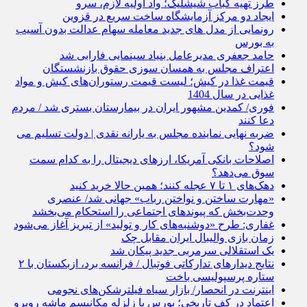
طرز تهیه کباب شیشلیک؛ واد اولیه لازم، سرو
ایجاد دو مرکز آزمایشگاه ساخت سریع در قزوین
رونمایی از مدل های جدید معامله سهام عدالت بدون آسیب
به بورس
حامد جعفری مدیرعامل بنیاد سینمایی فارابی شد
اعتراف مجلس به همسان سوزی حقوق بازنشستگان
قیمت غذا در کیش؛ لیست قیمت رستوران‌های کیش و مواد
غذایی در سال 1404
فوری/ کمدین مشهور ایران در بیمارستان بستری شد / مردم
دعا کنند
ضربه نهایی نماینده مجلس به یارانه نقدی | دولت تسلیم می
شود؟
اصلاحات بانکی آمریکا، ارزهای دیجیتال را به کدام سمت
سوق می‌دهد؟
دهک‌های ۱ تا ۷ عجله کنند؛ همین حالا خرید کنید
«مهارت ساختن و نواختن رباب» جهانی شد/ عنصری
وحدت‌بخش که پیوندهای اجتماعی را استحکام می‌بخشد
غفاری: طرح «دوشنبه‌های کار و تولید» از تبریز آغاز می‌شود
زمان بازی والیبال ایران مقابل چک
یک استقلالی سرمربی جدید پیکان شد
نتایج دیدار‌های تدارکاتی فوتبال / فرانسه برد، ازبکستان با ۲
ستاره پرسپولیسی باخت
اینترنت در انحصار/ بازار سیاه فیلترشکن‌های نجومی
اعتماد در کف تاریخی؛ بورس با زلزله مکانیسم ماشه روبرو