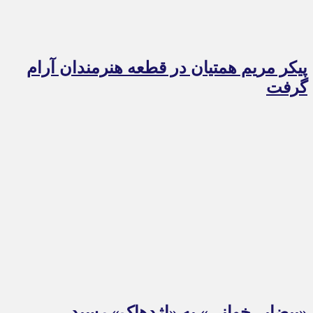
پیکر مریم همتیان در قطعه هنرمندان آرام
گرفت
«بیضایی‌خوانی» به «اژدهاک» رسید