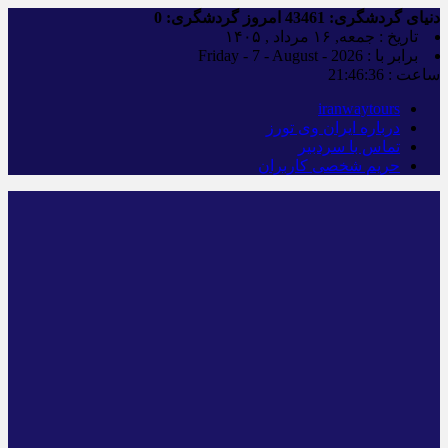
دنیای گردشگری:
43461
امروز گردشگری:
0
تاریخ : جمعه, ۱۶ مرداد , ۱۴۰۵
برابر با : Friday - 7 - August - 2026
ساعت :
21:46:37
iranwaytours
درباره ایران وی تورز
تماس با سردبیر
حریم شخصی کاربران