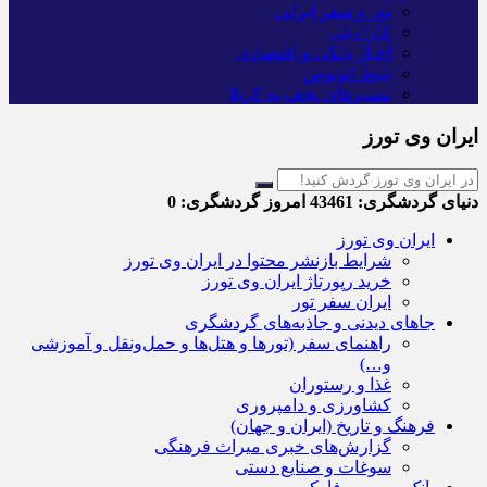
تور و سفر ایرانی
کارا دیلی
اخبار بانکی و اقتصادی
بلیط اتوبوس
مسیرهای نجف به کربلا
ایران وی تورز
دنیای گردشگری:
43461
امروز گردشگری:
0
ایران وی تورز
شرایط بازنشر محتوا در ایران وی تورز
خرید رپورتاژ ایران وی تورز
ایران سفر تور
جاهای دیدنی و جاذبه‌های گردشگری
راهنمای سفر (تورها و هتل‌ها و حمل‌و‌نقل و آموزشی
و…)
غذا و رستوران
کشاورزی و دامپروری
فرهنگ و تاریخ (ایران و جهان)
گزارش‌های خبری میراث فرهنگی
سوغات و صنایع دستی