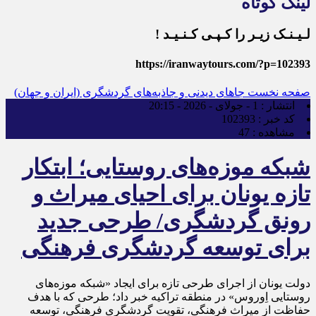
لینک کوتاه
لـیـنـک زیـر را کـپـی کـنـیـد !
https://iranwaytours.com/?p=102393
صفحه نخست
جاهای دیدنی و جاذبه‌های گردشگری (ایران و جهان)
انتشار :
1 - جولای - 2026 - 20:15
کد خبر :
102393
مشاهده :
47
شبکه موزه‌های روستایی؛ ابتکار
تازه یونان برای احیای میراث و
رونق گردشگری/ طرحی جدید
برای توسعه گردشگری فرهنگی
دولت یونان از اجرای طرحی تازه برای ایجاد «شبکه موزه‌های
روستایی اِوروس» در منطقه تراکیه خبر داد؛ طرحی که با هدف
حفاظت از میراث فرهنگی، تقویت گردشگری فرهنگی، توسعه