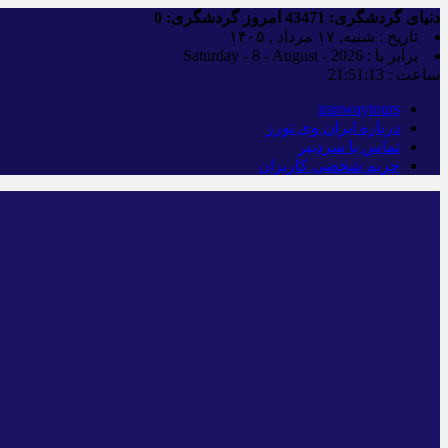
دنیای گردشگری:
43471
امروز گردشگری:
0
تاریخ : شنبه, ۱۷ مرداد , ۱۴۰۵
برابر با : Saturday - 8 - August - 2026
ساعت :
21:51:14
iranwaytours
درباره ایران وی تورز
تماس با سردبیر
حریم شخصی کاربران