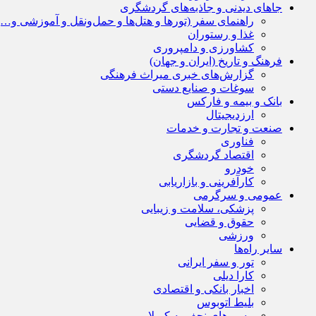
جاهای دیدنی و جاذبه‌های گردشگری
راهنمای سفر (تورها و هتل‌ها و حمل‌و‌نقل و آموزشی و…)
غذا و رستوران
کشاورزی و دامپروری
فرهنگ و تاریخ (ایران و جهان)
گزارش‌های خبری میراث فرهنگی
سوغات و صنایع دستی
بانک و بیمه و فارکس
ارزدیجیتال
صنعت و تجارت و خدمات
فناوری
اقتصاد گردشگری
خودرو
کارآفرینی و بازاریابی
عمومی و سرگرمی
پزشکی، سلامت و زیبایی
حقوق و قضایی
ورزشی
سایر راه‌ها
تور و سفر ایرانی
کارا دیلی
اخبار بانکی و اقتصادی
بلیط اتوبوس
مسیرهای نجف به کربلا