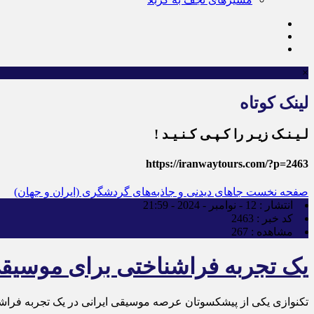
×
لینک کوتاه
لـیـنـک زیـر را کـپـی کـنـیـد !
https://iranwaytours.com/?p=2463
صفحه نخست
جاهای دیدنی و جاذبه‌های گردشگری (ایران و جهان)
انتشار :
12 - نوامبر - 2024 - 21:59
کد خبر :
2463
مشاهده :
267
یک تجربه فراشناختی برای موسیقی
تکنوازی یکی از پیشکسوتان عرصه موسیقی ایرانی در یک تجربه فراشنا