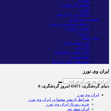
فناوری
اقتصاد گردشگری
خودرو
کارآفرینی و بازاریابی
عمومی و سرگرمی
پزشکی، سلامت و زیبایی
حقوق و قضایی
ورزشی
سایر راه‌ها
تور و سفر ایرانی
کارا دیلی
اخبار بانکی و اقتصادی
بلیط اتوبوس
مسیرهای نجف به کربلا
ایران وی تورز
دنیای گردشگری:
43471
امروز گردشگری:
0
ایران وی تورز
شرایط بازنشر محتوا در ایران وی تورز
خرید رپورتاژ ایران وی تورز
ایران سفر تور