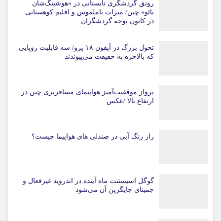
رونق گردشگری تابستانی در «هوشینگ‌شان
یائو» چین/ میراث ناملموس و اقلیم کوهستانی
در کانون توجه گردشگران
تحول بزرگ در آیفون ۱۸ پرو/ سه قابلیت رویایی
که بالاخره به حقیقت می‌پیوندند
پرواز موفقیت‌آمیز هواپیمای مسافربری چین در
ارتفاع بالا /عکس
راز رنگ آبی در صندلی های هواپیما چیست؟
گوگل اسیستنت ماه آینده در اندروید غیرفعال و
جمینای جایگزین آن می‌شود