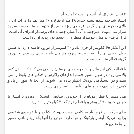
چشم اندازی از آبشار بیشه لرستان
آبشار شناخته شده بیشه حدود ۴۸ متر ارتفاع و ۲۰ متر پهنا دارد. آب آن از
بالای صخره ای در زاگرس فرو می ریزد و پس از حدود ۱۰ متر مسیر، به رود
سزار می پیوندد. سرچشمه آب آبشار، چشمه های پرشمار اطراف آن است.
قرار گرفتن در میان بلوطزار منظره ای چشم نواز پدید آورده است.
این آبشار ۶۵ کیلومتر از خرم آباد و ۳۰ کیلومتر از دورود فاصله دارد، به همین
دلیل بعضی آن را آبشار بیشه دورود هم می نامند. برای رسیدن به دورود
گزینه قطار مناسب است.
با قطار، یکی از زیباترین خطوط ریلی لرستان را طی می کنید که به دل کوه
بالا می رود. در طول مسیر چشم اندازهای زاگرس و جنگل های بلوط را می
بینید و در ایستگاهی نزدیک آبشار پیاده می شوید. از آنجا با عبور از پل و
کمی پیاده روی، با راهنمای تابلوها به آبشار می رسید.
طی مسیر با قطار کوتاه تر از خودروی شخصی است؛ از دورود تا آبشار با
خودرو حدود ۹۰ کیلومتر و با قطار نزدیک ۳۰ کیلومتر راه دارید.
برای حرکت از خرم آباد نیز کافی است حدود ۶۵ کیلومتر با خودروی شخصی
برانید. نزدیک آبشار پارکینگ وجود دارد؛ خودرو را آنجا بگذارید و باقی مسیر
را پیاده بروید.