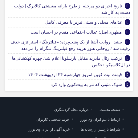
تاریخ اجرای دو مرحله از طرح یارانه معیشتی کالابرگ | دولت
دست به کار شد
غذاهای محلی و سنتی تبریز با معرفی کامل
مطهری‌اصل: عدالت اجتماعی مقدم بر احسان است
ببینید | روایت آشنا از یک پشت‌پرده: «فیلترینگ» استراتژی حذف
رقیب شد / روحانی هنوز هزینه رفع فیلترینگ تلگرام را می‌دهد
ترکیب رئال مادرید مقابل بارسلونا اعلام شد/ چهره کهکشانی‌ها
در ال‌کلاسیکو +عکس
قیمت بیت کوین امروز چهارشنبه ۲۴ اردیبهشت ۱۴۰۴
شوک مثبتی که تتر به بیت‌کوین وارد کرد
صفحه نخست
درباره مجله گردشگری
ارتباط با تیم ایران وی تورز
حریم شخصی کاربران
شرایط بازنشر از رسانه ها
خرید آگهی از ایران وی تورز