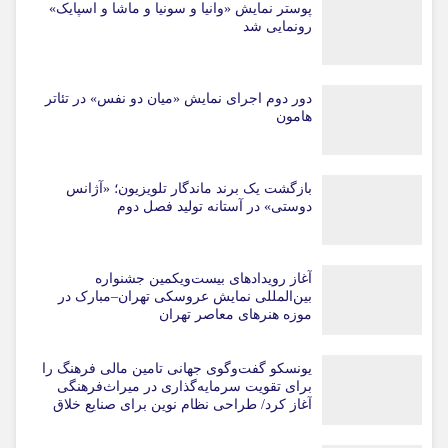
پوستر نمایش «وانیا و سونیا و ماشا و اسپایک»
رونمایی شد
دور دوم اجرای نمایش «میان دو نفس» در تئاتر
هامون
بازگشت یک برند ماندگار تلویزیون؛ «آژانس
دوستی» در آستانه تولید فصل دوم
آغاز رویدادهای بیست‌ویکمین جشنواره
بین‌المللی نمایش عروسکی تهران–مبارک در
موزه هنرهای معاصر تهران
یونسکو گفت‌وگوی جهانی تامین مالی فرهنگ را
برای تقویت سرمایه‌گذاری در میراث‌فرهنگی
آغاز کرد/ طراحی نظام نوین برای صنایع خلاق