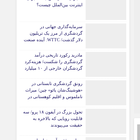
اینترنت بین‌الملل چیست؟
سرمایه‌گذاری جهانی در
گردشگری از مرز یک تریلیون
دلار گذشت/ WTTC: آینده صنعت
سفر با شتاب سرمایه‌گذاری
جهانی تضمین می‌شود
مادرید رکورد تاریخی درآمد
گردشگری را شکست/ هزینه‌کرد
گردشگران خارجی از ۱۰ میلیارد
یورو فراتر رفت
رونق گردشگری تابستانی در
«هوشینگ‌شان یائو» چین/ میراث
ناملموس و اقلیم کوهستانی در
کانون توجه گردشگران
تحول بزرگ در آیفون ۱۸ پرو/ سه
قابلیت رویایی که بالاخره به
حقیقت می‌پیوندند