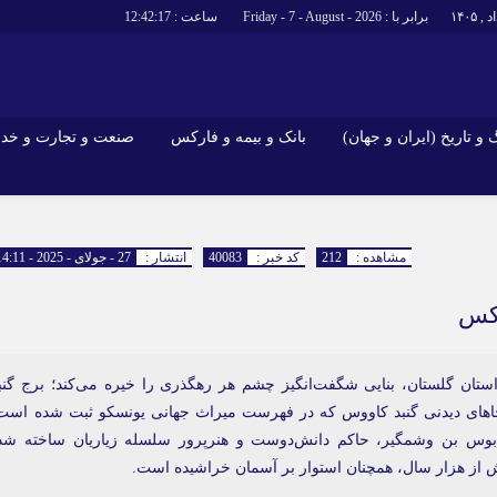
برابر با : Friday - 7 - August - 2026
ساعت :
12:42:18
و تاریخ (ایران و جهان)
بانک و بیمه و فارکس
صنعت و تجارت و خد
جاذبه‌های
فرهنگ و تاریخ (ایران و جهان)
بانک و بیمه 
گزارش‌های خبری میراث فرهنگی
ارزدیجیتال
مشاهده :
212
کد خبر :
40083
انتشار :
27 - جولای - 2025 - 14:11
ا و هتل‌ها و
سوغات و صنایع دستی
عکس
تان گلستان، بنایی شگفت‌انگیز چشم هر رهگذری را خیره می‌کند؛ برج گنب
 جاهای دیدنی گنبد کاووس که در فهرست میراث جهانی یونسکو ثبت شده است
ابوس بن وشمگیر، حاکم دانش‌دوست و هنرپرور سلسله زیاریان ساخته شد
 از هزار سال، همچنان استوار بر آسمان خراشیده است.