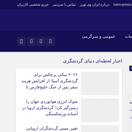
iranwaytours
درباره ایران وی تورز
تماس با سردبیر
حریم شخصی کاربران
مات
عمومی و سرگرمی
و فارکس
صنعت و تجارت و خدمات
اینستاگرام
اخبار لحظه‌ای دنیای گردشگری
فناوری
تلگرام
۲۰۲۶ سالی پرچالش برای
اقتصاد گردشگری
گردشگری آسیا/ از افزایش هزینه
خودرو
سفر پس از جنگ خلیج‌فارس تا
کارآفرینی و بازاریابی
رقابت در شرق آسیا
شوک انرژی هوانوردی جهان را
د
زمین‌گیر کرد/ گردشگری اروپا در
.
آستانه ورشکستگی
،
تغییر مسیر گردشگران اروپایی