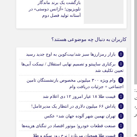
بازگشت یک برند ماندگار
تلویزیون؛ «آژانس دوستی» در
آستانه تولید فصل دوم
کاربران به دنبال چه موضوعی هستند؟
بازار رمزارز‌ها سبز شد/بیت‌کوین به اوج جدید رسید
برکناری ساپینتو و تصمیم نهایی استقلال / نیمکت آبی‌ها
تعیین تکلیف شد
وام ویژه ۳۰۰ میلیونی مخصوص بازنشستگان تامین
اجتماعی + جزئیات دریافت وام
:
قیمت طلا ۱۸ عیار امروز ۱۲ دی اعلام شد
،
پاداش ۶۶ میلیون دلاری در انتظار یک مدیرعامل!
تهران نهمین شهر آلوده جهان شد+ عکس
صنعت قطعات خودرو؛ موتور اقتصاد در تنگنای هزینه‌ها
قیمت طلا همچنان می‌تازد | نرخ روز سکه و طلا