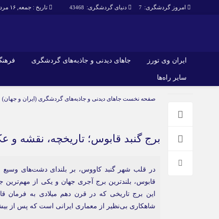
امروز گردشگری:
دنیای گردشگری:
تاریخ : جمعه, ۱۶ مرداد , ۱۴۰۵
43468
7
ایران وی تورز
جاهای دیدنی و جاذبه‌های گردشگری
فرهنگ 
سایر راه‌ها
ایران وی تورز
جاهای دیدنی و 
صفحه نخست
جاهای دیدنی و جاذبه‌های گردشگری (ایران و جهان)
گردشگری
شرایط بازنشر محتوا در ایران وی تورز
راهنمای سفر (توره
حمل‌و‌نقل و آموزشی و…)
خرید رپورتاژ ایران وی تورز
غذا و رستوران
برج گنبد قابوس؛ تاریخچه، نقشه و 
ایران سفر تور
کشاورزی و دامپروری
در قلب شهر گنبد کاووس، بر بلندای دشت‌های وسیع اس
عمومی و سرگرمی
سایر راه‌ها
قابوس، بلندترین برج آجری جهان و یکی از مهم‌ترین
این برج تاریخی که در قرن دهم میلادی به فرمان ق
پزشکی، سلامت و زیبایی
تور و سفر ایرانی
شاهکاری بی‌نظیر از معماری ایرانی است که پس از بیش
حقوق و قضایی
کارا دیلی