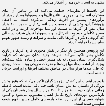
منتهی به انسان خردمند را آشکار می‌کند.
این یافته‌ها از نظریه‌ای حمایت می‌کنند که بر اساس آن، نیای
مشترک انسان‌های امروزی، نئاندرتال‌ها و دنیسوواها بسیار زودتر از
برآوردهای پیشین در آفریقا زندگی می‌کرده است. به اعتقاد
پژوهشگران، بخشی از جمعیت این انسان‌تباران حدود ۸۰۰ هزار
سال پیش از آفریقا به سمت اوراسیا مهاجرت کردند و در ادامه
مسیر تکاملی خود به نئاندرتال‌ها و دنیسوواها تبدیل شدند، در حالی
که گروهی دیگر در آفریقا باقی ماندند و سرانجام زمینه ظهور هومو
ساپینس را فراهم کردند.
این پژوهش همچنین بار دیگر بر نقش محوری قاره آفریقا در تاریخ
تکامل بشر تاکید می‌کند. شواهد جدید نشان می‌دهد که فرآیند
شکل‌گیری انسان مدرن نه یک مسیر خطی و ساده، بلکه شبکه‌ای
پیچیده از انشعاب‌ها، مهاجرت‌ها و تحولات تدریجی بوده است؛ روندی
که طی صدها هزار سال در مناطق مختلف آفریقا و اوراسیا جریان
داشته است.
با وجود اهمیت این کشف، پژوهشگران تاکید می‌کنند که هنوز بخش
بزرگی از داستان پیدایش انسان ناشناخته باقی مانده است. فاصله
زمانی میان حدود ۸۰۰ هزار تا ۳۰۰ هزار سال پیش همچنان یکی از
تاریک‌ترین دوره‌های تاریخ تکامل انسان محسوب می‌شود و کمبود
شواهد فسیلی از این بازه، مانع بازسازی کامل مسیر ظهور هومو
ساپینس شده است.