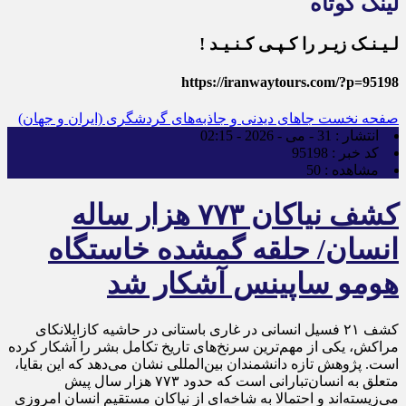
لینک کوتاه
لـیـنـک زیـر را کـپـی کـنـیـد !
https://iranwaytours.com/?p=95198
صفحه نخست
جاهای دیدنی و جاذبه‌های گردشگری (ایران و جهان)
انتشار :
31 - می - 2026 - 02:15
کد خبر :
95198
مشاهده :
50
کشف نیاکان ۷۷۳ هزار ساله
انسان/ حلقه گمشده خاستگاه
هومو ساپینس آشکار شد
کشف ۲۱ فسیل انسانی در غاری باستانی در حاشیه کازابلانکای
مراکش، یکی از مهم‌ترین سرنخ‌های تاریخ تکامل بشر را آشکار کرده
است. پژوهش تازه دانشمندان بین‌المللی نشان می‌دهد که این بقایا،
متعلق به انسان‌تبارانی است که حدود ۷۷۳ هزار سال پیش
می‌زیسته‌اند و احتمالا به شاخه‌ای از نیاکان مستقیم انسان امروزی