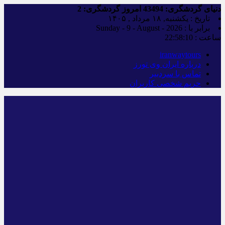
دنیای گردشگری:
43494
امروز گردشگری:
2
تاریخ : یکشنبه, ۱۸ مرداد , ۱۴۰۵
برابر با : Sunday - 9 - August - 2026
ساعت :
22:58:11
iranwaytours
درباره ایران وی تورز
تماس با سردبیر
حریم شخصی کاربران