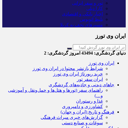
تور و سفر ایرانی
کارا دیلی
اخبار بانکی و اقتصادی
بلیط اتوبوس
مسیرهای نجف به کربلا
ایران وی تورز
دنیای گردشگری:
43494
امروز گردشگری:
2
ایران وی تورز
شرایط بازنشر محتوا در ایران وی تورز
خرید رپورتاژ ایران وی تورز
ایران سفر تور
جاهای دیدنی و جاذبه‌های گردشگری
راهنمای سفر (تورها و هتل‌ها و حمل‌و‌نقل و آموزشی
و…)
غذا و رستوران
کشاورزی و دامپروری
فرهنگ و تاریخ (ایران و جهان)
گزارش‌های خبری میراث فرهنگی
سوغات و صنایع دستی