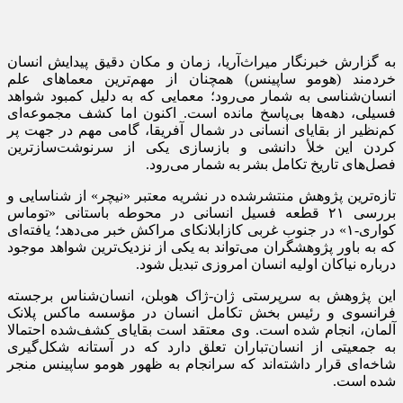
به گزارش خبرنگار میراث‌آریا، زمان و مکان دقیق پیدایش انسان
خردمند (هومو ساپینس) همچنان از مهم‌ترین معماهای علم
انسان‌شناسی به شمار می‌رود؛ معمایی که به دلیل کمبود شواهد
فسیلی، دهه‌ها بی‌پاسخ مانده است. اکنون اما کشف مجموعه‌ای
کم‌نظیر از بقایای انسانی در شمال آفریقا، گامی مهم در جهت پر
کردن این خلأ دانشی و بازسازی یکی از سرنوشت‌سازترین
فصل‌های تاریخ تکامل بشر به شمار می‌رود.
تازه‌ترین پژوهش منتشرشده در نشریه معتبر «نیچر» از شناسایی و
بررسی ۲۱ قطعه فسیل انسانی در محوطه باستانی «توماس
کواری-۱» در جنوب غربی کازابلانکای مراکش خبر می‌دهد؛ یافته‌ای
که به باور پژوهشگران می‌تواند به یکی از نزدیک‌ترین شواهد موجود
درباره نیاکان اولیه انسان امروزی تبدیل شود.
این پژوهش به سرپرستی ژان-ژاک هوبلن، انسان‌شناس برجسته
فرانسوی و رئیس بخش تکامل انسان در مؤسسه ماکس پلانک
آلمان، انجام شده است. وی معتقد است بقایای کشف‌شده احتمالا
به جمعیتی از انسان‌تباران تعلق دارد که در آستانه شکل‌گیری
شاخه‌ای قرار داشته‌اند که سرانجام به ظهور هومو ساپینس منجر
شده است.