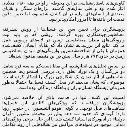
کاوش‌های باستان‌شناسی در این محوطه از اواخر دهه ۱۹۸۰ میلادی
آغاز شده بود و طی سال‌های گذشته ابزارهای سنگی و بقایای
متعددی از انسان‌های اولیه در آن کشف شده بود، اما تعیین دقیق
قدمت این یافته‌ها تا امروز امکان‌پذیر نبود.
پژوهشگران برای تعیین سن این فسیل‌ها از روش پیشرفته
مغناطیس‌چینه‌نگاری بهره گرفتند؛ روشی که بر پایه ثبت
وارونگی‌های میدان مغناطیسی زمین در لایه‌های رسوبی عمل
می‌کند. نتایج این بررسی‌ها نشان داد که بقایای انسانی کشف‌شده
هم‌زمان با یکی از شناخته‌شده‌ترین وارونگی‌های میدان مغناطیسی
زمین در حدود ۷۷۳ هزار سال پیش در این منطقه مدفون شده‌اند.
بر اساس تحلیل‌های انجام‌شده، این بقایا دست‌کم به سه فرد شامل
دو بزرگسال و یک نوزاد تعلق دارد. بررسی استخوان‌ها همچنین
نشانه‌هایی از آثار دندان یک شکارچی بزرگ را آشکار کرده است؛
موضوعی که نشان می‌دهد غار محل کشف فسیل‌ها احتمالا به‌طور
هم‌زمان زیستگاه انسان‌تباران و پناهگاه درندگان بوده است.
اهمیت این کشف تنها در قدمت بالای آن خلاصه نمی‌شود.
پژوهشگران دریافته‌اند که ویژگی‌های کالبدی این فسیل‌ها
شباهت‌های قابل توجهی با گونه «هومو آنتسسور» در جنوب اروپا
دارد؛ گونه‌ای که حدود سه دهه پیش در محوطه مشهور «گران
دولینا» در آتاپویرکای اسپانیا کشف شد. با این حال، برخی ویژگی‌های
دندانی موجود در نمونه‌های مراکش نیز نشانه‌هایی از روند تکاملی