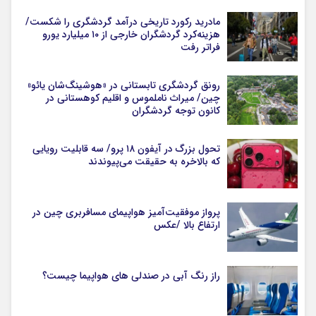
مادرید رکورد تاریخی درآمد گردشگری را شکست/
هزینه‌کرد گردشگران خارجی از ۱۰ میلیارد یورو
فراتر رفت
رونق گردشگری تابستانی در «هوشینگ‌شان یائو»
چین/ میراث ناملموس و اقلیم کوهستانی در
کانون توجه گردشگران
تحول بزرگ در آیفون ۱۸ پرو/ سه قابلیت رویایی
که بالاخره به حقیقت می‌پیوندند
پرواز موفقیت‌آمیز هواپیمای مسافربری چین در
ارتفاع بالا /عکس
راز رنگ آبی در صندلی های هواپیما چیست؟