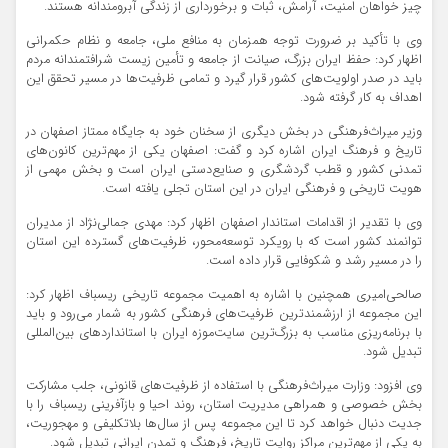
چیز خواهان امنیت، آرامش، ثبات و برخورداری از زندگی آبرومندانه هستند.
وی با تأکید بر ضرورت توجه همزمان به منافع ملی، جامعه و نظام حکمرانی
اظهار کرد: حفظ ایران بزرگ، صیانت از جامعه و تأمین زیست شرافتمندانه مردم
باید در صدر اولویت‌های کشور قرار گیرد و تمامی ظرفیت‌ها در مسیر تحقق این
اهداف به کار گرفته شود.
وزیر میراث‌فرهنگی در بخش دیگری از سخنان خود به جایگاه ممتاز اصفهان در
تاریخ و فرهنگ ایران اشاره کرد و گفت: اصفهان یکی از مهم‌ترین کانون‌های
تمدنی کشور و قطب گردشگری و صنایع‌دستی ایران است و بخش مهمی از
هویت تاریخی و فرهنگی ایران در این استان تجلی یافته است.
وی با تقدیر از اقدامات استاندار اصفهان اظهار کرد: مهدی جمالی‌نژاد از مدیران
توانمند کشور است که با رویکرد توسعه‌محور، ظرفیت‌های گسترده این استان
را در مسیر رشد و شکوفایی قرار داده است.
صالحی‌امیری همچنین با اشاره به اهمیت مجموعه تاریخی ریسباف اظهار کرد:
این مجموعه از ارزشمندترین ظرفیت‌های فرهنگی کشور به شمار می‌رود و باید
با برنامه‌ریزی مناسب به بزرگ‌ترین سایت‌موزه ایران با استانداردهای بین‌المللی
تبدیل شود.
وی افزود: وزارت میراث‌فرهنگی با استفاده از ظرفیت‌های قانونی، جلب مشارکت
بخش خصوصی و همراهی مدیریت استان، روند احیا و بازآفرینی ریسباف را با
جدیت دنبال خواهد کرد تا این مجموعه پس از سال‌ها بلاتکلیفی و مهجوریت،
به یکی از مهم‌ترین مراکز روایت تاریخ، فرهنگ و تمدن ایرانی تبدیل شود.