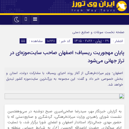
اینستاگرام
تلگرام
صفحه نخست
سوغات و صنایع دستی
انتشار :
29 - ژوئن - 2026 - 13:15
کد خبر :
101991
مشاهده :
55
پایان مهجوریت ریسباف؛ اصفهان صاحب سایت‌موزه‌ای در
تراز جهانی می‌شود
اصفهان- وزیر میراث‌فرهنگی از آغاز روند احیای ریسباف با مشارکت دولت، استان و
بخش خصوصی خبر داد و گفت: این مجموعه به بزرگ‌ترین سایت‌موزه کشور تبدیل
خواهد شد.
به گزارش خبرنگار مهر، سیدرضا صالحی‌امیری صبح دوشنبه در سی‌وهفتمین
نشست شورای راهبردی وزارت میراث‌فرهنگی، گردشگری و صنایع‌دستی که با
حضور مهدی جمالی‌نژاد استاندار اصفهان و اعضای شورا برگزار شد، با تسلیت
ایام سوگواری حضرت اباعبدالله الحسین (ع)، به شرایط حساس منطقه و