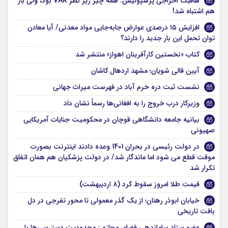
هافبک اخراجی پرسپولیس: همه چیز زیر نظر VAR بود، ولی باز
هم اشتباه شد!
افزایش ۱۵ درصدی عوارض جابه‌جایی مواد معدنی/ آیا معادن
توان تحمل این بار جدید را دارند؟
کتاب «نخستین کارآفرینان اهواز» منتشر شد
آیین قالی شویان؛ مشهد اردهال کاشان
نشست ثبت دره خرم آباد در فهرست میراث جهانی
وزیرکار درب خروج را به افغانی‌ها رسماً نشان داد
بیانیه جامعه دانشگاهی قوچان در محکومیت جنایات آمریکایی
صهیونی
در دولت رئیسی در بحران 1401 وعده دادند اینترنت بصورت
موقت قطع می شود اما ماندگار شد/ در دولت پزشکیان هم همان اتفاق
تکرار شد
قیمت طلا امروز سقوط کرد (۸ اردیبهشت)
خیابان ابوذر رهنان؛ از یک گذر معمولی تا محور تفرجی در دل
بافت تاریخی
عضو ستاد ساماندهی فضای مجازی: محدودیت دسترسی‌ها با