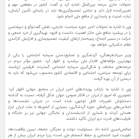
تحولات جاری عرصه بین‌الملل اشاره کرد و گفت: کشور در مقطعی مهم و
تعیین‌کننده قرار دارد و تمامی تصمیم‌گیری‌ها باید در راستای تأمین آرامش،
ثبات، امنیت و پاسداری از منافع ملی انجام شود.
وی با اشاره به تحولات اخیر حوزه سیاست خارجی، نقش گفت‌وگو و دیپلماسی
را در پیشبرد منافع ملی حائز اهمیت دانست و افزود: بهره‌گیری از خرد جمعی و
حرکت در مسیر اجماع، زمینه‌ساز ارتقای کیفیت تصمیم‌سازی و افزایش کارآمدی
نظام حکمرانی خواهد بود.
وزیر میراث‌فرهنگی، گردشگری و صنایع‌دستی سرمایه اجتماعی را یکی از
مهم‌ترین مؤلفه‌های اقتدار ملی برشمرد و اظهار کرد: حضور مؤثر مردم در
عرصه‌های مختلف و شکل‌گیری سرمایه اجتماعی گسترده، ظرفیتی ارزشمند
برای توسعه سیاسی، اجتماعی و اقتصادی کشور محسوب می‌شود که باید به
درستی از آن بهره گرفت.
وی با اشاره به بازتاب رویدادهای اخیر ایران در مجامع جهانی اظهار کرد:
تصویری که امروز از ایران در افکار عمومی جهان شکل گرفته، نسبت به گذشته
دستخوش تغییرات قابل توجهی شده است. در جریان نشست‌ها و
اجلاس‌های بین‌المللی حوزه گردشگری، بسیاری از کشورها با ملت ایران ابراز
همدلی کردند و شماری از اندیشمندان و نخبگان جهانی نیز بر جایگاه و
ظرفیت‌های قدرت نرم ایران تأکید داشتند.
صالحی‌امیری ادامه داد: مسئولیت دولت و نخبگان جامعه، تبیین واقعیت‌ها،
تقویت امید اجتماعی و حفظ انسجام ملی است؛ زیرا مردم ایران بیش از هر