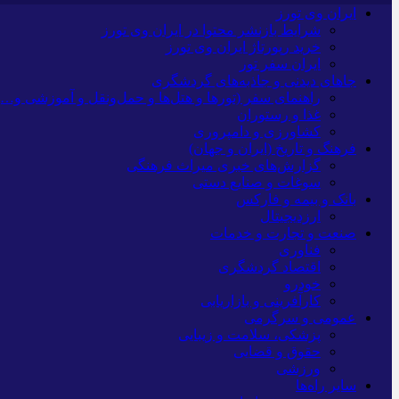
ایران وی تورز
شرایط بازنشر محتوا در ایران وی تورز
خرید رپورتاژ ایران وی تورز
ایران سفر تور
جاهای دیدنی و جاذبه‌های گردشگری
راهنمای سفر (تورها و هتل‌ها و حمل‌و‌نقل و آموزشی و…)
غذا و رستوران
کشاورزی و دامپروری
فرهنگ و تاریخ (ایران و جهان)
گزارش‌های خبری میراث فرهنگی
سوغات و صنایع دستی
بانک و بیمه و فارکس
ارزدیجیتال
صنعت و تجارت و خدمات
فناوری
اقتصاد گردشگری
خودرو
کارآفرینی و بازاریابی
عمومی و سرگرمی
پزشکی، سلامت و زیبایی
حقوق و قضایی
ورزشی
سایر راه‌ها