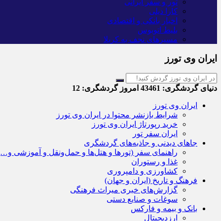
تور و سفر ایرانی
کارا دیلی
اخبار بانکی و اقتصادی
بلیط اتوبوس
مسیرهای نجف به کربلا
ایران وی تورز
دنیای گردشگری:
43461
امروز گردشگری:
12
ایران وی تورز
شرایط بازنشر محتوا در ایران وی تورز
خرید رپورتاژ ایران وی تورز
ایران سفر تور
جاهای دیدنی و جاذبه‌های گردشگری
راهنمای سفر (تورها و هتل‌ها و حمل‌و‌نقل و آموزشی و…)
غذا و رستوران
کشاورزی و دامپروری
فرهنگ و تاریخ (ایران و جهان)
گزارش‌های خبری میراث فرهنگی
سوغات و صنایع دستی
بانک و بیمه و فارکس
ارزدیجیتال