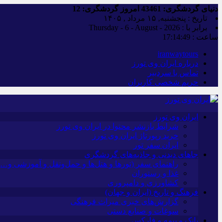
دنیای گردشگری:
43461
امروز گردشگری:
12
تاریخ : پنجشنبه, ۱۵ مرداد , ۱۴۰۵
برابر با : Thursday - 6 - August - 2026
ساعت :
17:14:50
iranwaytours
درباره ایران وی تورز
تماس با سردبیر
حریم شخصی کاربران
ایران وی تورز
شرایط بازنشر محتوا در ایران وی تورز
خرید رپورتاژ ایران وی تورز
ایران سفر تور
جاهای دیدنی و جاذبه‌های گردشگری
راهنمای سفر (تورها و هتل‌ها و حمل‌و‌نقل و آموزشی و…)
غذا و رستوران
کشاورزی و دامپروری
فرهنگ و تاریخ (ایران و جهان)
گزارش‌های خبری میراث فرهنگی
سوغات و صنایع دستی
بانک و بیمه و فارکس