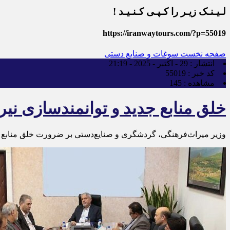
لـیـنـک زیـر را کـپـی کـنـیـد !
https://iranwaytours.com/?p=55019
صفحه نخست
سوغات و صنایع دستی
انتشار :
29 - اکتبر - 2025 - 21:19
کد خبر :
55019
مشاهده :
145
خلق منابع جدید و توانمندسازی نی
وزیر میراث‌فرهنگی، گردشگری و صنایع‌دستی بر ضرورت خلق منابع جد