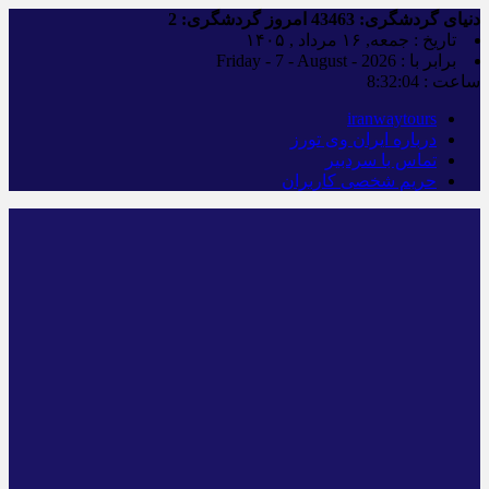
دنیای گردشگری:
43463
امروز گردشگری:
2
تاریخ : جمعه, ۱۶ مرداد , ۱۴۰۵
برابر با : Friday - 7 - August - 2026
ساعت :
8:32:05
iranwaytours
درباره ایران وی تورز
تماس با سردبیر
حریم شخصی کاربران