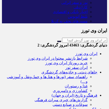
تور و سفر ایرانی
کارا دیلی
اخبار بانکی و اقتصادی
بلیط اتوبوس
مسیرهای نجف به کربلا
ایران وی تورز
دنیای گردشگری:
43463
امروز گردشگری:
2
ایران وی تورز
شرایط بازنشر محتوا در ایران وی تورز
خرید رپورتاژ ایران وی تورز
ایران سفر تور
جاهای دیدنی و جاذبه‌های گردشگری
راهنمای سفر (تورها و هتل‌ها و حمل‌و‌نقل و آموزشی
و…)
غذا و رستوران
کشاورزی و دامپروری
فرهنگ و تاریخ (ایران و جهان)
گزارش‌های خبری میراث فرهنگی
سوغات و صنایع دستی