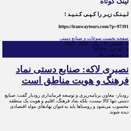
لینک کوتاه
لـیـنـک زیـر را کـپـی کـنـیـد !
https://iranwaytours.com/?p=97391
صفحه نخست
سوغات و صنایع دستی
انتشار :
9 - ژوئن - 2026 - 19:15
کد خبر :
97391
مشاهده :
46
نصیری لاکه: صنایع دستی نماد
فرهنگ و هویت مناطق است
رودبار- معاون برنامه‌ریزی و توسعه فرمانداری رودبار گفت: صنایع
دستی تنها کالا نیست، بلکه نماد فرهنگ، اقلیم و هویت یک منطقه
محسوب می‌شود و روستاها باید به‌عنوان نهادهای مولد اقتصادی
دیده شوند.