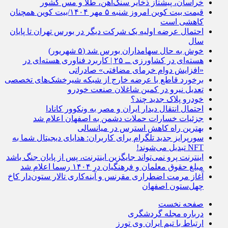
خراسان، پیشتاز ذخایر سنگ‌آهن، طلا و مس کشور
قیمت بیت کوین امروز شنبه ۵ مهر ۱۴۰۴/بیت کوین همچنان
کاهشی است
احتمال عرضه اولیه یک شرکت دیگر در بورس تهران تا پایان
سال
خوش به حال سهامداران بورس شد (۵ شهریور)
هسته‌ای در کشاورزی ــ ۲۵ | کاربرد فناوری هسته‌ای در
«افزایش دوام خرمای مضافتی» صادراتی
برخورد قاطع با عرضه خارج از شبکه شیرخشک‌های تخصصی
تعدیل نیرو در کمین شاغلان صنعت خودرو
خودرو پلاک جدید چند؟
احتمال انتقال دیدار ایران و مصر به ونکوور کانادا
جزئیات خسارات حملات دشمن به اصفهان اعلام شد
بهترین راه کاهش استرس در میانسالی
سورپرایز جدید تلگرام برای کاربران: هدایای دیجیتال شما به
NFT تبدیل می‌شوند!
اینترنت پرو نمی‌تواند جایگزین اینترنت، پس از پایان جنگ باشد
مبلغ حقوق معلمان و فرهنگیان در ۱۴۰۴ رسما اعلام شد
آغاز مرمت اضطراری مقرنس و آینه‌کاری تالار ستون‌دار کاخ
چهل‌ستون اصفهان
صفحه نخست
درباره مجله گردشگری
ارتباط با تیم ایران وی تورز