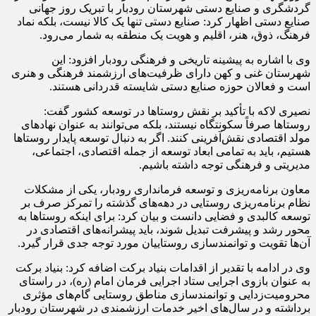
گردشگری و صنایع دستی شهرستان رودبار با تبریک روز جهانی
صنایع دستی اظهار کرد: صنایع دستی تنها یک کالا نیست، بلکه نماد
فرهنگ، ذوق، هنر، اقلیم و هویت یک منطقه به شمار می‌رود.
وی با اشاره به پیشینه تاریخی و فرهنگی رودبار افزود: این
شهرستان غنی و کهن دارای ظرفیت‌های ارزشمند فرهنگی و هنری
است و فعالان حوزه صنایع دستی شایسته قدردانی هستند.
نصیری لاکه با تأکید بر نقش روستاها در توسعه کشور گفت:
روستاها صرفاً سکونتگاه نیستند، بلکه می‌توانند به عنوان نهادهای
مولد اقتصادی نقش‌آفرینی کنند. اگر به دنبال توسعه پایدار روستاها
هستیم، باید به تمامی ابعاد توسعه از جمله اقتصادی، اجتماعی،
مدیریتی و فرهنگی توجه داشته باشیم.
معاون برنامه‌ریزی و توسعه فرمانداری رودبار، یکی از مشکلات
نظام برنامه‌ریزی روستایی در دهه‌های گذشته را تمرکز صرف بر
توسعه کالبدی و فضایی دانست و بیان کرد: برای اینکه روستاها به
محور رشد و پیشرفت تبدیل شوند، باید پیشرانه‌های اقتصادی در
آن‌ها تقویت و توانمندسازی روستاییان مورد توجه جدی قرار گیرد.
وی در ادامه با تقدیر از اقدامات بنیاد برکت اضافه کرد: بنیاد برکت
به عنوان بازوی اجرایی ستاد اجرایی فرمان امام (ره)، در راستای
محرومیت‌زدایی و توانمندسازی مناطق روستایی گام‌های مؤثری
برداشته و در سال‌های اخیر خدمات ارزشمندی در شهرستان رودبار