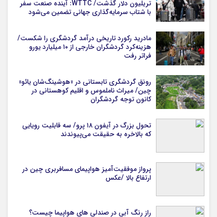
تریلیون دلار گذشت/ WTTC: آینده صنعت سفر
با شتاب سرمایه‌گذاری جهانی تضمین می‌شود
مادرید رکورد تاریخی درآمد گردشگری را شکست/
هزینه‌کرد گردشگران خارجی از ۱۰ میلیارد یورو
فراتر رفت
رونق گردشگری تابستانی در «هوشینگ‌شان یائو»
چین/ میراث ناملموس و اقلیم کوهستانی در
کانون توجه گردشگران
تحول بزرگ در آیفون ۱۸ پرو/ سه قابلیت رویایی
که بالاخره به حقیقت می‌پیوندند
پرواز موفقیت‌آمیز هواپیمای مسافربری چین در
ارتفاع بالا /عکس
راز رنگ آبی در صندلی های هواپیما چیست؟