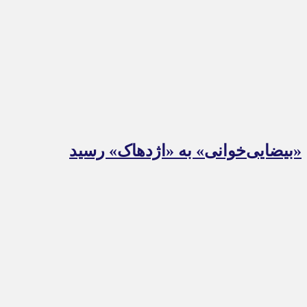
«بیضایی‌خوانی» به «اژدهاک» رسید