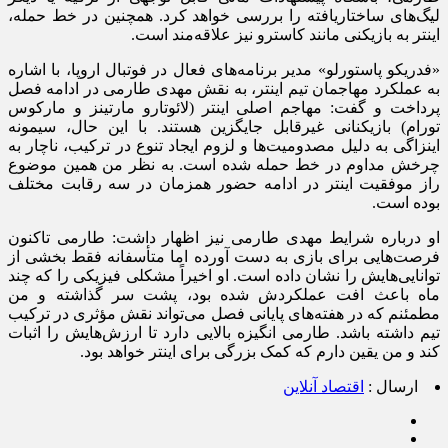
لیگ‌های ساختاریافته را بررسی خواهد کرد. همچنین در خط حمله،
اینتر به بازیکنی مانند کاسترو نیز علاقه‌مند است.
«فدریکو پاستورلو» مدیر برنامه‌های فعال در فوتبال اروپا، با اشاره
به عملکرد مهاجمان تیم اینتر، به نقش مهدی طارمی در ادامه فصل
پرداخت و گفت: مهاجم اصلی اینتر (لائوتارو مارتینز و مارکوس
تورام) بازیکنانی غیرقابل جایگزین هستند. با این حال، سیمونه
اینزاگی به دلیل مصدومیت‌ها و لزوم ایجاد تنوع در ترکیب، ناچار به
چرخش مداوم در خط حمله شده است. به نظر من همین موضوع
راز موفقیت اینتر در ادامه حضور همزمان در سه رقابت مختلف
بوده است.
او درباره شرایط مهدی طارمی نیز اظهار داشت: طارمی تاکنون
فرصت‌هایی برای بازی به دست آورده اما متأسفانه فقط بخشی از
توانایی‌هایش را نشان داده است. او اخیراً مشکلی فیزیکی را که چند
ماه باعث افت عملکردش شده بود، پشت سر گذاشته و من
مطمئنم که در هفته‌های پایانی فصل می‌تواند نقش مؤثری در ترکیب
تیم داشته باشد. طارمی انگیزه بالایی دارد تا ارزش‌هایش را اثبات
کند و من یقین دارم که کمک بزرگی برای اینتر خواهد بود.
ارسال :
اقتصاد آنلاین