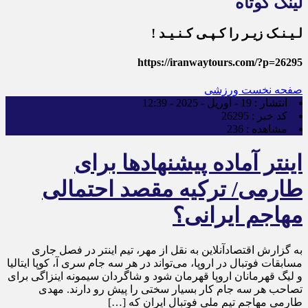
لینک کوتاه
لـیـنـک زیـر را کـپـی کـنـیـد !
https://iranwaytours.com/?p=26295
صفحه نخست
ورزشی
انتشار :
19 - آوریل - 2025 - 12:39
کد خبر :
26295
مشاهده :
236
اینتر آماده پیشنهادها برای
طارمی/ ترکیه مقصد احتمالی
مهاجم ایرانی؟
به گزارش اقتصادآنلاین به نقل از مهر، تیم اینتر در فصل جاری
مسابقات فوتبال در اروپا، می‌تواند در هر سه جام سری آ، کوپا ایتالیا
و لیگ قهرمانان اروپا قهرمان شود و شاگردان سیمونه اینزاگی برای
تصاحب هر سه جام کار بسیار سختی را پیش رو دارند. مهدی
طارمی مهاجم تیم ملی فوتبال ایران که […]