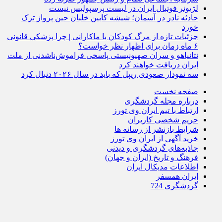
لژیونر فوتبال ایران در لیست پرسپولیس نیست
حادثه نادر در آسمان؛ شیشه کابین خلبان حین پرواز ترک
خورد
جزئیات تازه از مرگ کودکان با ماکارانی | چرا پزشکی قانونی
۶ ماه زمان برای اظهار نظر خواست؟
نتانیاهو و سران صهیونیستی پاسخی فراموش‌ناشدنی از ملت
ایران دریافت خواهند کرد
سه نمودار صعودی ریپل که باید در سال ۲۰۲۶ دنبال کرد
صفحه نخست
درباره مجله گردشگری
ارتباط با تیم ایران وی تورز
حریم شخصی کاربران
شرایط بازنشر از رسانه ها
خرید آگهی از ایران وی تورز
جاذبه‌های گردشگری و دیدنی
فرهنگ و تاریخ (ایران و جهان)
اطلاعات مدیکال ایران
ایران همسفر
گردشگری 724