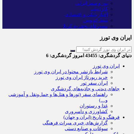
تور و سفر ایرانی
کارا دیلی
اخبار بانکی و اقتصادی
بلیط اتوبوس
مسیرهای نجف به کربلا
ایران وی تورز
دنیای گردشگری:
43455
امروز گردشگری:
6
ایران وی تورز
شرایط بازنشر محتوا در ایران وی تورز
خرید رپورتاژ ایران وی تورز
ایران سفر تور
جاهای دیدنی و جاذبه‌های گردشگری
راهنمای سفر (تورها و هتل‌ها و حمل‌و‌نقل و آموزشی
و…)
غذا و رستوران
کشاورزی و دامپروری
فرهنگ و تاریخ (ایران و جهان)
گزارش‌های خبری میراث فرهنگی
سوغات و صنایع دستی