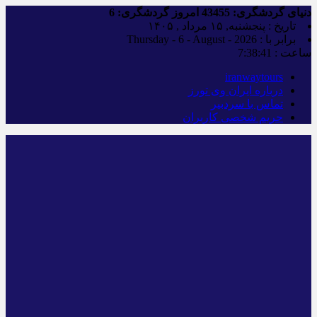
دنیای گردشگری:
43455
امروز گردشگری:
6
تاریخ : پنجشنبه, ۱۵ مرداد , ۱۴۰۵
برابر با : Thursday - 6 - August - 2026
ساعت :
7:38:42
iranwaytours
درباره ایران وی تورز
تماس با سردبیر
حریم شخصی کاربران