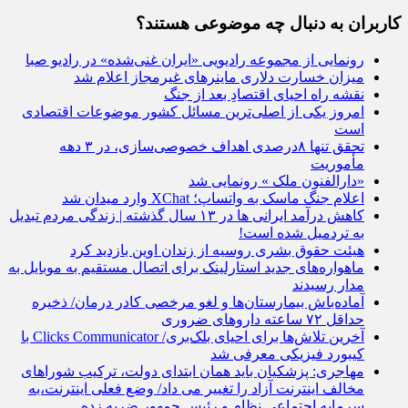
کاربران به دنبال چه موضوعی هستند؟
رونمایی از مجموعه رادیویی «ایران غنی‌شده» در رادیو صبا
میزان خسارت دلاری ماینرهای غیرمجاز اعلام شد
نقشه راه احیای اقتصادِ بعد از جنگ
امروز یکی از اصلی‌ترین مسائل کشور موضوعات اقتصادی
است
تحقق تنها ۸درصدی اهداف خصوصی‌سازی، در ۳ دهه
مأموریت
«دارالفنون ملک » رونمایی شد
اعلام جنگ ماسک به واتساپ؛ XChat وارد میدان شد
کاهش درآمد ایرانی‌ ها در ۱۳ سال گذشته | زندگی مردم تبدیل
به تردمیل شده است!
هیئت حقوق بشری روسیه از زندان اوین بازدید کرد
ماهواره‌های جدید استارلینک برای اتصال مستقیم به موبایل به
مدار رسیدند
آماده‌باش بیمارستان‌ها و لغو مرخصی کادر درمان/ ذخیره
حداقل ۷۲ ساعته دارو‌های ضروری
آخرین تلاش‌ها برای احیای بلک‌بری/ Clicks Communicator با
کیبورد فیزیکی معرفی شد
مهاجری: پزشکیان باید همان ابتدای دولت، ترکیب شوراهای
مخالف اینترنت آزاد را تغییر می داد/ وضع فعلی اینترنت،به
سرمایه اجتماعی نظام و رئیس جمهور ضربه زده