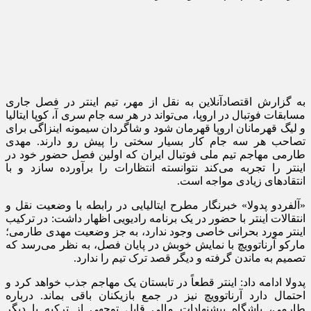
به گزارش اقتصادآنلاین به نقل از مهر، تیم اینتر در فصل جاری
مسابقات فوتبال در اروپا، می‌تواند در هر سه جام سری آ، کوپا ایتالیا
و لیگ قهرمانان اروپا قهرمان شود و شاگردان سیمونه اینزاگی برای
تصاحب هر سه جام کار بسیار سختی را پیش رو دارند. مهدی
طارمی مهاجم تیم ملی فوتبال ایران که اولین فصل حضور خود در
اینتر را تجربه می‌کند نتوانسته انتظارات را برآورده سازد و با
انتقادهای زیادی مواجه است.
«آلفردو پدولا» خبرنگار مطرح ایتالیایی در رابطه با وضعیت نقل و
انتقالات اینتر با حضور در یک برنامه رادیویی اظهار داشت: در ترکیب
اینتر مورد بحرانی خاصی وجود ندارد، به جز وضعیت مهدی طارمی؛
مارکو آرناتوویچ با نمایش خوبش در پایان فصل، به نظر می‌رسد که
تصمیم به ماندن گرفته و دیگر قصد ترک تیم را ندارد.
پدولا ادامه داد: اینتر قطعاً در تابستان یک مهاجم جذب خواهد کرد و
احتمال دارد آرناتوویچ نیز در جمع بازیکنان باقی بماند. درباره
طارمی، باشگاه پیشنهادات مالی قابل توجهی از ترکیه یا دیگر