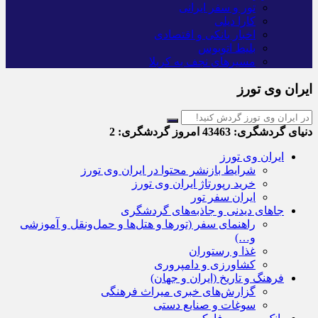
تور و سفر ایرانی
کارا دیلی
اخبار بانکی و اقتصادی
بلیط اتوبوس
مسیرهای نجف به کربلا
ایران وی تورز
دنیای گردشگری:
43463
امروز گردشگری:
2
ایران وی تورز
شرایط بازنشر محتوا در ایران وی تورز
خرید رپورتاژ ایران وی تورز
ایران سفر تور
جاهای دیدنی و جاذبه‌های گردشگری
راهنمای سفر (تورها و هتل‌ها و حمل‌و‌نقل و آموزشی
و…)
غذا و رستوران
کشاورزی و دامپروری
فرهنگ و تاریخ (ایران و جهان)
گزارش‌های خبری میراث فرهنگی
سوغات و صنایع دستی