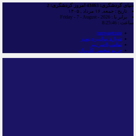
دنیای گردشگری:
43463
امروز گردشگری:
2
تاریخ : جمعه, ۱۶ مرداد , ۱۴۰۵
برابر با : Friday - 7 - August - 2026
ساعت :
8:25:47
iranwaytours
درباره ایران وی تورز
تماس با سردبیر
حریم شخصی کاربران