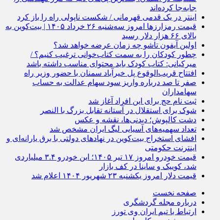
جابه‌جا کرده‌اند
اینتر در یک قدمی قهرمانی / شکست ناپولی راه را باز کرد
قیمت رمزارز‌ها امروز سه‌شنبه ۲۶ خرداد ۱۴۰۵ | بیت‌کوین به
بالای ۶۶ هزار دلار رسید
اولین آیفون تاشو چه زمان عرضه خواهد شد؟
چطور کودکان را به سمت کتاب‌خوانی ترغیب کنیم؟ /
میرکیانی: کتاب کودک باید محتوای مناسب داشته باشد
افتتاح قریب‌الوقوع پل خیرآباد سمنان با حضور وزیر راه
صفر تا صد درباره واریز سود سهام عدالت به حساب
سهامداران
ثبت نام حج برای این افراد آغاز شد
شوک برای استقلال در آستانه تقابل بزرگ با النصر
دشت کالپوش؛ دیدنی‌ها، نقشه و عکس
تعداد سهمیه‌های آسیایی لیگ ایران مشخص شد
افشای استخراج بیت‌کوین در نهاد‌های دولتی با برق یارانه‌ای و
اینترنت حکومتی
قیمت خودرو امروز ۱۷ تیر ۱۴۰۵؛ این خودرو ۳.۴ میلیاردی
شد، کوییک و ساینا در کف بازار
قیمت دلار امروز یکشنبه ۲۳ شهریور ۱۴۰۴ اعلام شد
صفحه نخست
درباره مجله گردشگری
ارتباط با تیم ایران وی تورز