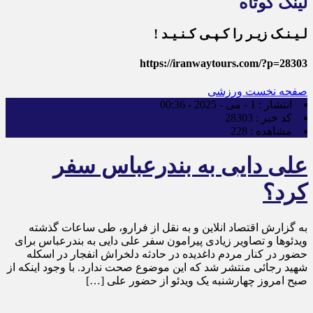
لینک کوتاه
لـیـنـک زیـر را کـپـی کـنـیـد !
https://iranwaytours.com/?p=28303
صفحه نخست
ورزشی
انتشار :
1 - می - 2025 - 00:36
کد خبر :
28303
مشاهده :
228
علی دایی به بندرعباس سفر
کرد؟
به گزارش اقتصاد انلاین و به نقل از فرارو، طی ساعات گذشته
ویدئو‌ها و تصاویر زیادی پیرامون سفر علی دایی به بندرعباس برای
حضور در کنار مردم داغدیده در حادثه دلخراش انفجار در اسکله
شهید رجائی منتشر شد که این موضوع صحت ندارد. با وجود اینکه از
صبح امروز چهارشنبه یک ویدئو از حضور علی […]