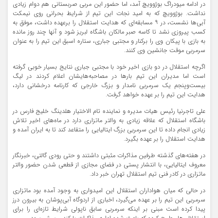
در ادامه میودراگ بوژوویچ آمد، اما حضور این مربی صربستانی هم دوام زیادی
نداشت. بوژوویچ که به امید نجات این تیم از شرایط بحرانی روی نیمکت
آبی‌ها نشست، در ۹ مسابقه‌ای که هدایت استقلال را برعهده داشت، موفق به
کسب پیروزی نشد تا کاسه صبر مالکان باشگاه لبریز شود و آنها چند روز مانده
به بازی با پیکان وی را برکنار و مجتبی جباری، ستاره اسبق این تیم را به عنوان
سرمربی موقت جانشین وی کنند.
اگرچه استقلال در دو بازی اخیر خود با مجتبی جباری نتایج بسیار خوبی گرفته
است اما مدیران این تیم بارها در مصاحبه‌هایشان اعلام کردند در لیگ
بیست‌وپنجم یک سرمربی نامدار و بزرگ خارجی که کارنامه درخشانی دارد،
هدایت این تیم را بر عهده خواهد گرفت.
علی تاجرنیا رئیس هیات مدیره و نماینده تام الاختیار هلدینگ خلیج فارس در
باشگاه استقلال که علاقه زیادی به والتر ماتزاری دارد در ماه‌های اخیر تلاش
زیادی انجام داده تا این سرمربی بزرگ ایتالیایی را متقاعد کند تا به ایران آمده و
هدایت استقلال را بر عهده بگیرد.
در هفته‌های گذشته طرفین مذاکرات مثبتی داشتند و حتی رودی گالتی، خبرنگار
معروف ایتالیایی، با انتشار پستی در فضای مجازی از قطعی شدن حضور والتر
ماتزاری در کادر فنی تیم استقلال تهران خبر داد.
در حالی که میان هواداران استقلال این امیدواری به وجود آمده بود ماتزاری
سرمربی این تیم را بر عهده می‌گیرد، اخباری از اردوگاه آبی‌پوشان به بیرون درز
پیدا کرده است مبنی بر اینکه سرمربی سابق ناپولی شرایط تازه‌ای را برای