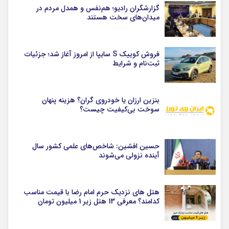
گزارشگران رادیو؛ هم‌نفس و همدل مردم در
میدان‌های سخت هستند
فروش کوییک S سایپا از امروز آغاز شد؛ جزئیات
ثبت‌نام و شرایط
بنزین ارزان یا خودروی گران؟ هزینه پنهان
سوخت بی‌کیفیت چیست؟
حسین افشین: شاخص‌های علمی کشور سال
آینده نزولی می‌شوند
هتل های نزدیک حرم امام رضا با قیمت مناسب
کدامند؟ معرفی 13 هتل زیر 1 میلیون تومان