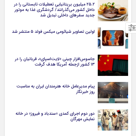
۲۵.۲ میلیون بریتانیایی تعطیلات تابستانی را در
داخل کشور می‌گذرانند/ گردشگری غذا به موتور
جدید سفرهای داخلی تبدیل شد
اولین تصاویر شیائومی میکس فولد ۵ منتشر شد
جاسوس‌افزار چینی «لایت‌اسپای»، قربانیان را در
۱۳ کشور ازجمله آمریکا هدف گرفت
پیام مدیرعامل خانه هنرمندان ایران به مناسبت
روز خبرنگار
دور دوم اجرای کمدی «سندباد و فیروز» در خانه
نمایش مهرگان