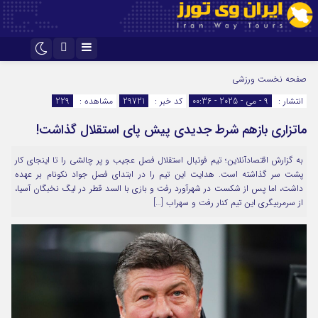
اینستاگرام
تلگرام
صفحه نخست
ورزشی
انتشار :
9 - می - 2025 - 00:36
کد خبر :
29721
مشاهده :
229
ماتزاری بازهم شرط جدیدی پیش پای استقلال گذاشت!
به گزارش اقتصادآنلاین؛ تیم فوتبال استقلال فصل عجیب و پر چالشی را تا اینجای کار
پشت سر گذاشته است. هدایت این تیم را در ابتدای فصل جواد نکونام بر عهده
داشت، اما پس از شکست در شهرآورد رفت و بازی با السد قطر در لیگ نخبگان آسیا،
از سرمربیگری این تیم کنار رفت و سهراب […]