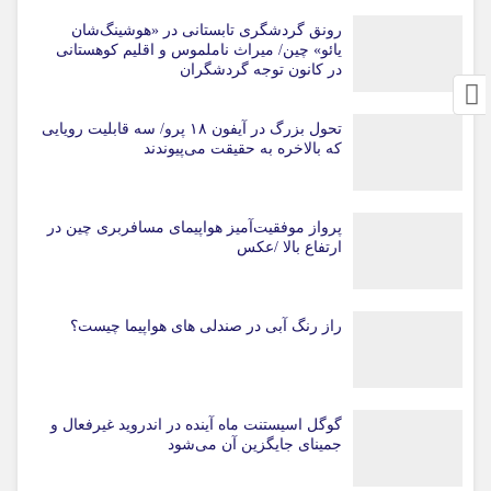
رونق گردشگری تابستانی در «هوشینگ‌شان
یائو» چین/ میراث ناملموس و اقلیم کوهستانی
در کانون توجه گردشگران
تحول بزرگ در آیفون ۱۸ پرو/ سه قابلیت رویایی
که بالاخره به حقیقت می‌پیوندند
پرواز موفقیت‌آمیز هواپیمای مسافربری چین در
ارتفاع بالا /عکس
راز رنگ آبی در صندلی های هواپیما چیست؟
گوگل اسیستنت ماه آینده در اندروید غیرفعال و
جمینای جایگزین آن می‌شود