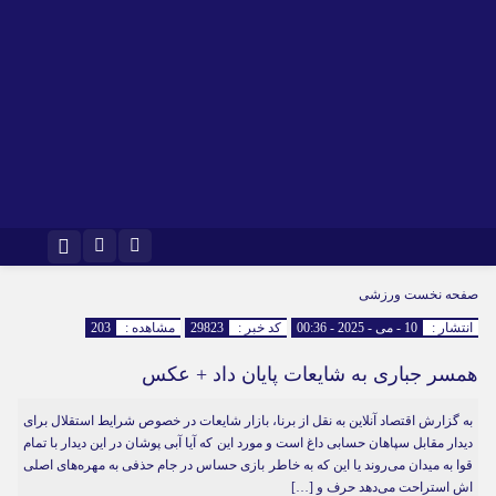
اینستاگرام
تلگرام
صفحه نخست
ورزشی
انتشار :
10 - می - 2025 - 00:36
کد خبر :
29823
مشاهده :
203
همسر جباری به شایعات پایان داد + عکس
به گزارش اقتصاد آنلاین به نقل از برنا، بازار شایعات در خصوص شرایط استقلال برای
دیدار مقابل سپاهان حسابی داغ است و مورد این که آیا آبی پوشان در این دیدار با تمام
قوا به میدان می‌روند یا این که به خاطر بازی حساس در جام حذفی به مهره‌های اصلی
اش استراحت می‌دهد حرف و […]