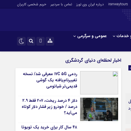
iranwaytours
درباره ایران وی تورز
تماس با سردبیر
حریم شخصی کاربران
 خدمات
عمومی و سرگرمی
 و فارکس
صنعت و تجارت و خدمات
اینستاگرام
اخبار لحظه‌ای دنیای گردشگری
فناوری
تلگرام
ردمی ۱۷C ۵G معرفی شد/ نسخه
اقتصاد گردشگری
تغییرنام‌یافته یک گوشی
خودرو
قدیمی‌تر شیائومی
کارآفرینی و بازاریابی
دلار ۴ درصد ریخت، ۲۰۷ فقط ۲.۹
ان جهان 2025 در مانیل
درصد / خودرو زیر فشار دلار کوتاه
د
می‌آید؟
۴۸ سال کار برای خرید یک تویوتا