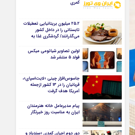
کمری
۲۵.۲ میلیون بریتانیایی تعطیلات
تابستانی را در داخل کشور
می‌گذرانند/ گردشگری غذا به
موتور جدید سفرهای داخلی
تبدیل شد
اولین تصاویر شیائومی میکس
فولد ۵ منتشر شد
جاسوس‌افزار چینی «لایت‌اسپای»،
قربانیان را در ۱۳ کشور ازجمله
آمریکا هدف گرفت
پیام مدیرعامل خانه هنرمندان
ایران به مناسبت روز خبرنگار
دور دوم اجرای کمدی «سندباد و