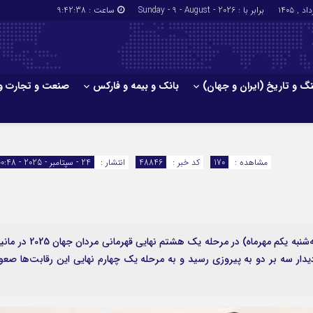
برابر با : Sunday - 9 - August - 2026
ساعت :
9:42:39
گ و تاریخ (ایران و جهان)
بانک و بیمه و فارکس
صنعت و تجارت و
جاذبه‌های
فرهنگ و تاریخ (ایران و جهان)
بانک و بیمه
گزارش‌های خبری میراث فرهنگی
ارزدیجیتال
مشاهده :
170
کد خبر :
48846
انتشار :
24 - سپتامبر - 2025 - 00:48
ا و هتل‌ها و
سوغات و صنایع دستی
به گزارش اقتصاد آنلاین ، تیم ملی والیبال ایران امروز (سه‌شنبه یکم مهرماه) در مرحله یک هشتم نهایی قهرمانی مرد
یدار سه بر دو به پیروزی رسید و به مرحله یک چهارم نهایی این رقابت‌ها صعو