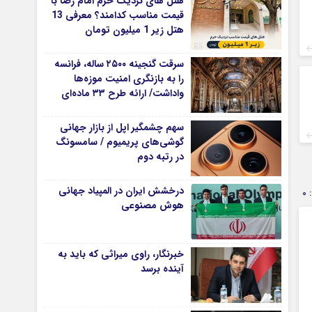
هتل های نزدیک حرم امام رضا با
قیمت مناسب کدامند؟ معرفی 13
هتل زیر 1 میلیون تومان
سرقت گنجینه ۲۵۰۰ ساله، فرانسه
را به بازنگری امنیت موزه‌ها
واداشت/ ارائه طرح ۳۳ ماده‌ای
برای صیانت از میراث‌فرهنگی
سهم چشمگیر اپل از بازار جهانی
گوشی‌های پریمیوم / سامسونگ
در رتبه دوم
درخشش ایران در المپیاد جهانی
0
هوش مصنوعی
خبرنگار، راوی میراثی که باید به
آینده برسد