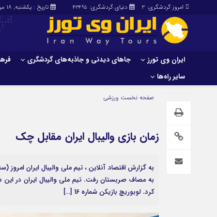
امروز گردشگری:
دنیای گردشگری:
تاریخ : یکشنبه, ۱۸ مرداد , ۱۴۰۵
43495
3
ایران وی تورز
جاهای دیدنی و جاذبه‌های گردشگری
فرهن
سایر راه‌ها
ایران وی تورز
جاهای دیدنی و 
صفحه نخست
ورزشی
گردشگری
شرایط بازنشر محتوا در ایران وی تورز
راهنمای سفر (توره
حمل‌و‌نقل و آموزشی و…)
خرید رپورتاژ ایران وی تورز
زمان بازی والیبال ایران مقابل چک
غذا و رستوران
ایران سفر تور
کشاورزی و دامپروری
عمومی و سرگرمی
سایر راه‌ها
به مصاف صربستان رفت. تیم ملی والیبال ایران در این د
کرد. لوبوریچ بازیکن شماره 16 […]
پزشکی، سلامت و زیبایی
تور و سفر ایرانی
حقوق و قضایی
کارا دیلی