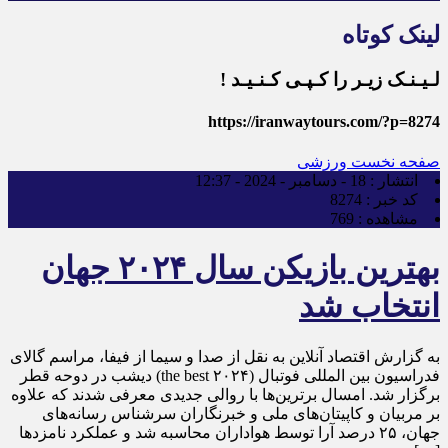
لینک کوتاه
لـیـنـک زیـر را کـپـی کـنـیـد !
https://iranwaytours.com/?p=8274
صفحه نخست
ورزشی
انتشار :
18 - دسامبر - 2024 - 12:37
کد خبر :
8274
مشاهده :
769
بهترین بازیکن سال ۲۰۲۴ جهان
انتخاب شد
به گزارش اقتصاد آنلاین به نقل از صدا و سیما از فیفا، مراسم گالای
فدراسیون بین المللی فوتبال (۲۰۲۴ the best) دیشب در دوحه قطر
برگزار شد. امسال برترین‌ها با روالی جدیدی معرفی شدند که علاوه
بر مربیان و کاپیتان‌های ملی و خبرنگاران سرشناس رسانه‌های
جهان، ۲۵ درصد آرا توسط هواداران محاسبه شد و عملکرد نامزد‌ها