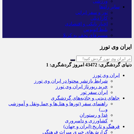
ورزشی
سایر راه‌ها
تور و سفر ایرانی
کارا دیلی
اخبار بانکی و اقتصادی
بلیط اتوبوس
مسیرهای نجف به کربلا
ایران وی تورز
دنیای گردشگری:
43472
امروز گردشگری:
1
ایران وی تورز
شرایط بازنشر محتوا در ایران وی تورز
خرید رپورتاژ ایران وی تورز
ایران سفر تور
جاهای دیدنی و جاذبه‌های گردشگری
راهنمای سفر (تورها و هتل‌ها و حمل‌و‌نقل و آموزشی
و…)
غذا و رستوران
کشاورزی و دامپروری
فرهنگ و تاریخ (ایران و جهان)
گزارش‌های خبری میراث فرهنگی