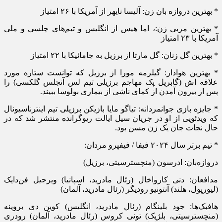
* بهترین دروازه بان زن: آلیسا نایهر از آمریکا با ۲۶ امتیاز
* بهترین مربی زن:، اما هیس از انگلیس و تیم‌های چلسی و ملی
آمریکا با ۲۳ امتیاز
* بهترین گل زنان: گل مارتا از برزیل به جامائیکا با ۲۲ امتیاز
* بهترین هوادار: گیلرمه مورا از برزیل که توانست ستاره مورد
علاقه اش (گابریل پک مهاجم برزیلی تیم لس آنجلس گلکسی) را
پس از بیرون آمدن از کمای ناشی از بیماری بولوسا ببیند.
* جایزه بازی جوانمردانه: تیاگو مایا بازیکن برزیلی تیم اینترناسیونال
که ویدئویی از او در جریان سیل ایالت ریوگرانده منتشر شد که در
حال نجات جان یک زن مسن بود.
* تیم برتر سال ۲۰۲۴ فیفا / فیفپرو مردان:
دروازه‌بان: ادرسون (منچسترسیتی، برزیل)
مدافعان: دنی کارواخال (رئال مادرید، اسپانیا) ویرجیل فن‌دایک
(لیورپول، هلند) آنتونیو رودیگر (رئال مادرید، آلمان)
هافبک‌ها: جود بلینگام (رئال مادرید، انگلیس) کوین دی بروینه
(منچسترسیتی، بلژیک) تونی کروس (رئال مادرید، آلمان) رودری