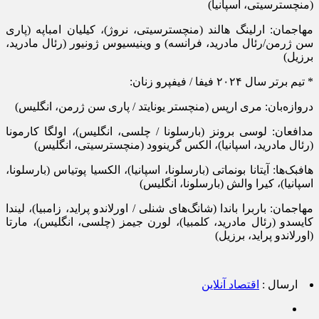
(منچسترسیتی، اسپانیا)
مهاجمان: ارلینگ هالند (منچسترسیتی، نروژ)، کیلیان امباپه (پاری
سن ژرمن/رئال مادرید، فرانسه) و وینیسیوس ژونیور (رئال مادرید،
برزیل)
* تیم برتر سال ۲۰۲۴ فیفا / فیفپرو زنان:
دروازه‌بان: مری ارپس (منچستر یونایتد / پاری سن ژرمن، انگلیس)
مدافعان: لوسی برونز (بارسلونا / چلسی، انگلیس)، اولگا کارمونا
(رئال مادرید، اسپانیا)، الکس گرینوود (منچسترسیتی، انگلیس)
هافبک‌ها: آیتانا بونماتی (بارسلونا، اسپانیا)، الکسیا پوتیاس (بارسلونا،
اسپانیا)، کیرا والش (بارسلونا، انگلیس)
مهاجمان: باربرا باندا (شانگ‌های شنلی / اورلاندو پراید، زامبیا)، لیندا
کایسدو (رئال مادرید، کلمبیا)، لورن جیمز (چلسی، انگلیس)، مارتا
(اورلاندو پراید، برزیل)
ارسال :
اقتصاد آنلاین