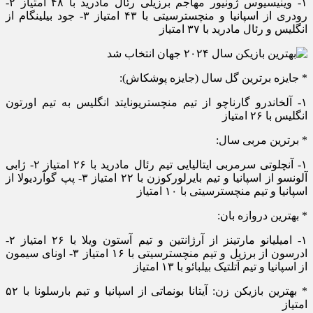
۱- وینیسیوس ژونیور مهاجم برزیلی رئال مادرید با ۴۸ امتیاز ۲-
رودری از اسپانیا و منچسترسیتی با ۴۳ امتیاز ۳- جود بیلینگام از
انگلیس و رئال مادرید با ۳۷ امتیاز
* جایزه برترین گل سال (جایزه پوشکاش):
۱- آلخاندرو گارناچو از تیم منچستریونایتد انگلیس به تیم اورتون
انگلیس با ۲۶ امتیاز
* برترین مربی سال:
۱- آنچلوتی سرمربی ایتالیایی تیم رئال مادرید با ۲۶ امتیاز ۲- ژابی
آلونسو از اسپانیا و تیم بایرلورکوزن با ۲۲ امتیاز ۳- پپ گوآردیولا از
اسپانیا و تیم منچسترسیتی با ۱۰ امتیاز
* بهترین دروازه بان:
۱- امیلیانو مارتینز از آرژانتین و تیم آستون ویلا با ۲۶ امتیاز ۲-
ادرسون از برزیل و تیم منچسترسیتی با ۱۶ امتیاز ۳- اونای سیمون
از اسپانیا و تیم آتلتیک بیلبائو با ۱۳ امتیاز
* بهترین بازیکن زن: آیتانا بونماتی از اسپانیا و تیم بارسلونا با ۵۲
امتیاز