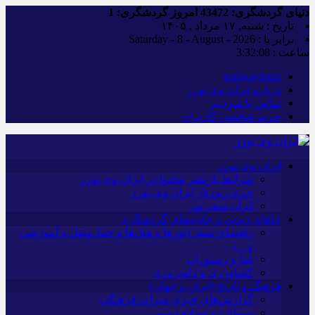
دنیای گردشگری:
43472
امروز گردشگری:
1
تاریخ : شنبه, ۱۷ مرداد , ۱۴۰۵
برابر با : Saturday - 8 - August - 2026
ساعت :
3:32:09
iranwaytours
درباره ایران وی تورز
تماس با سردبیر
حریم شخصی کاربران
ایران وی تورز
شرایط بازنشر محتوا در ایران وی تورز
خرید رپورتاژ ایران وی تورز
ایران سفر تور
جاهای دیدنی و جاذبه‌های گردشگری
راهنمای سفر (تورها و هتل‌ها و حمل‌و‌نقل و آموزشی
و…)
غذا و رستوران
کشاورزی و دامپروری
فرهنگ و تاریخ (ایران و جهان)
گزارش‌های خبری میراث فرهنگی
سوغات و صنایع دستی