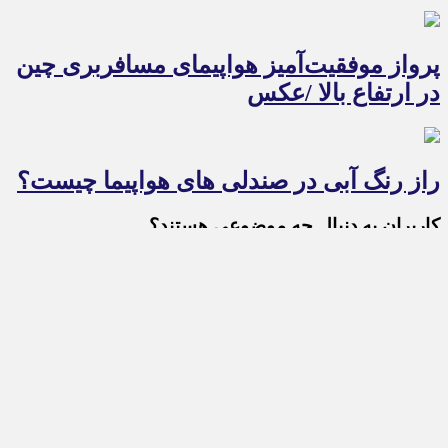
پرواز موفقیت‌آمیز هواپیمای مسافربری چین
در ارتفاع بالا /عکس
راز رنگ آبی در صندلی های هواپیما چیست؟
کاربران به دنبال چه موضوعی هستند؟
پرسودترین و پرضررترین رمزارزهای امروز دوشنبه ۹ تیر
۱۴۰۴
تحلیل هفتگی قیمت ریپل/ XRP مقاومت مهم ۳.۶ دلار
می‌شکند؟
راه‌اندازی نخستین کامپیوتر کوانتومی در عربستان
حضور ایران در جام جهانی همچنان در ابهام / تصمیم
فدراسیون چیست؟
مردم منتظر دیدن ارقام جدید در قبوض خود باشند !
فوری/ خواننده افسانه‌ای نابینا شد
ژابی رسما سرمربی رئال مادرید شد