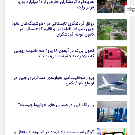
هزینه‌کرد گردشگران خارجی از ۱۰ میلیارد یورو
فراتر رفت
رونق گردشگری تابستانی در «هوشینگ‌شان یائو»
چین/ میراث ناملموس و اقلیم کوهستانی در
کانون توجه گردشگران
تحول بزرگ در آیفون ۱۸ پرو/ سه قابلیت رویایی
که بالاخره به حقیقت می‌پیوندند
پرواز موفقیت‌آمیز هواپیمای مسافربری چین در
ارتفاع بالا /عکس
راز رنگ آبی در صندلی های هواپیما چیست؟
گوگل اسیستنت ماه آینده در اندروید غیرفعال و