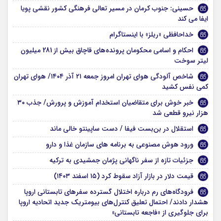
حسینی: جنوب کرمان در مسیر تعالی فرهنگی کشور نقشی پویا
ایفا می کند
خداحافظی «ریلز» با اینستاگرام
احکام و اسامی محکومان پرونده‌های قاچاق بیش از 281 میلیون
لیتر سوخت
شاخص آلودگی هوای تهران امروز جمعه ۲۱ آذر ۱۴۰۴/ هوای تهران
کمی نفس کشید
خبر خوش برای متقاضیان استخدام آموزش و پرورش/ جذب ۳۰
هزار نیرو قطعی شد
استقلال در بن‌بست فیفا / دست ساپینتو خالی ماند
ورود هوش مصنوعی به برنامه های سازمان غذا و دارو
جزئیات تازه از سفر ناگهانی پژمان جمشیدی به ترکیه
قیمت دلار در بازار آزاد سقوط کرد (۱۵ اسفند ۱۴۰۳)
فرودگاه‌های رم درباره اختلال گسترده سفرهای تابستانی اروپا
هشدار دادند/ احتمال تعلیق کنترل‌های بیومتریک جدید اتحادیه اروپا
برای جلوگیری از «فاجعه تابستانی»