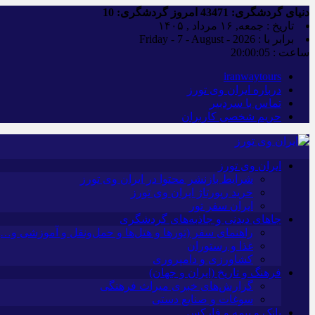
دنیای گردشگری:
43471
امروز گردشگری:
10
تاریخ : جمعه, ۱۶ مرداد , ۱۴۰۵
برابر با : Friday - 7 - August - 2026
ساعت :
20:00:06
iranwaytours
درباره ایران وی تورز
تماس با سردبیر
حریم شخصی کاربران
ایران وی تورز
شرایط بازنشر محتوا در ایران وی تورز
خرید رپورتاژ ایران وی تورز
ایران سفر تور
جاهای دیدنی و جاذبه‌های گردشگری
راهنمای سفر (تورها و هتل‌ها و حمل‌و‌نقل و آموزشی و…)
غذا و رستوران
کشاورزی و دامپروری
فرهنگ و تاریخ (ایران و جهان)
گزارش‌های خبری میراث فرهنگی
سوغات و صنایع دستی
بانک و بیمه و فارکس