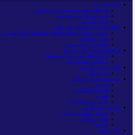
ایران وی تورز
شرایط بازنشر محتوا در ایران وی تورز
خرید رپورتاژ ایران وی تورز
ایران سفر تور
جاهای دیدنی و جاذبه‌های گردشگری
راهنمای سفر (تورها و هتل‌ها و حمل‌و‌نقل و آموزشی و…)
غذا و رستوران
کشاورزی و دامپروری
فرهنگ و تاریخ (ایران و جهان)
گزارش‌های خبری میراث فرهنگی
سوغات و صنایع دستی
بانک و بیمه و فارکس
ارزدیجیتال
صنعت و تجارت و خدمات
فناوری
اقتصاد گردشگری
خودرو
کارآفرینی و بازاریابی
عمومی و سرگرمی
پزشکی، سلامت و زیبایی
حقوق و قضایی
ورزشی
سایر راه‌ها