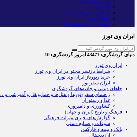
تور و سفر ایرانی
کارا دیلی
اخبار بانکی و اقتصادی
بلیط اتوبوس
مسیرهای نجف به کربلا
ایران وی تورز
دنیای گردشگری:
43471
امروز گردشگری:
10
ایران وی تورز
شرایط بازنشر محتوا در ایران وی تورز
خرید رپورتاژ ایران وی تورز
ایران سفر تور
جاهای دیدنی و جاذبه‌های گردشگری
راهنمای سفر (تورها و هتل‌ها و حمل‌و‌نقل و آموزشی و…)
غذا و رستوران
کشاورزی و دامپروری
فرهنگ و تاریخ (ایران و جهان)
گزارش‌های خبری میراث فرهنگی
سوغات و صنایع دستی
بانک و بیمه و فارکس
ارزدیجیتال