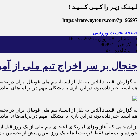
لـیـنـک زیـر را کـپـی کـنـیـد !
https://iranwaytours.com/?p=96997
صفحه نخست
ورزشی
انتشار :
8 - ژوئن - 2026 - 16:13
کد خبر :
96997
مشاهده :
47
جنجال بر سر اخراج تیم ملی از آم
هم ایسنا خبر داده بود، در این بازی با مشکلی مهم در برنامه‌های آم
هم ایسنا خبر داده بود، در این بازی با مشکلی مهم در برنامه‌های آم
خورده و تیم‌ملی فقط فرصت انجام یک روز تمرین پیش از نخستین باز