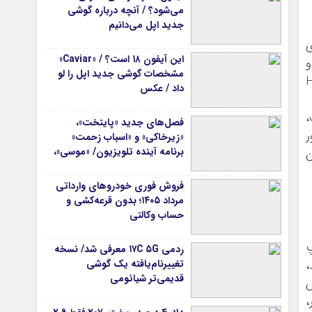
می‌شود؟ / آنچه درباره گوشی
جدید اپل می‌دانیم
این آیفون ۱۸ است؟ / «Caviar»
و
مشخصات گوشی جدید اپل را لو
وظهور از جمله HTTP
داد / عکس
،
فصل‌های جدید «پایتخت»،
ر
«زیرخاکی» و «اسباب زحمت»
برنامه آینده تلویزیون/ «موسی»،
ن
«سلمان فارسی» و چند سریال
جدید دیگر هم می‌آیند
فروش فوری خودروهای وارداتی
مرداد ۱۴۰۵؛ بدون قرعه‌کشی و
حساب وکالتی
پ
ردمی ۱۷C ۵G معرفی شد/ نسخه
تغییرنام‌یافته یک گوشی
،
قدیمی‌تر شیائومی
ارس
،