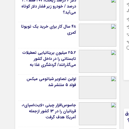
دلار ۴ درصد ریخت، ۲۰۷ فقط ۲.۹
،
درصد / خودرو زیر فشار دلار کوتاه
،
می‌آید؟
،
،
۴۸ سال کار برای خرید یک تویوتا
کمری
،
،
د تازه، Quiz of
۲۵.۲ میلیون بریتانیایی تعطیلات
تابستانی را در داخل کشور
می‌گذرانند/ گردشگری غذا به
موتور جدید سفرهای داخلی
تبدیل شد
اولین تصاویر شیائومی میکس
فولد ۵ منتشر شد
جاسوس‌افزار چینی «لایت‌اسپای»،
قربانیان را در ۱۳ کشور ازجمله
ق
آمریکا هدف گرفت