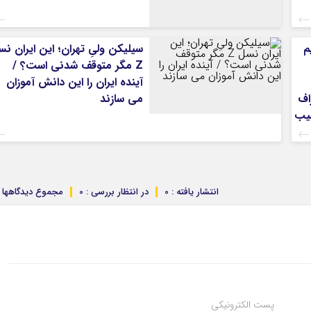
م
سیلیکن ولیِ تهران؛ این ایران ن
Z مگر متوقف شدنی است؟ /
آینده ایران را این دانش آموزان
اف
می سازند
ور آسیب
انتشار یافته : 0
در انتظار بررسی : 0
مجموع دیدگاهها : 
پست الکترونیکی