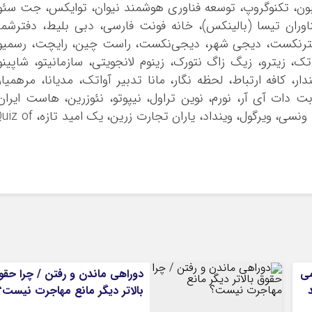
بون، تکنوگروپ، توسعه فناوری هوشمند نیوان، توایکس، جت سئو
وران تیسا (بالینکس)، خانه فونت فارسی، دبی بلیط، دفترشما
، دکترنکست، دیجی شهر، دیجی‌نکست، راست چین، رایچت، رسمیو
تک، زیترو، زیگ زاگ نتورک، زینوم لانجویتی، سازمانیتو، شاپینو
، کافه ارتباط، لحظه نگار، مانا تدبیر آواتک، مدیانا، مرهمیار
بت دات آی آر، نورم، نوین تراول، نیپوتو، نئوزرین، هاست ایران
هلدینگ هزاردستان، همراه تل، وب ۲۴، وندار، ونسی، ویرگول، وینداد، یاران تجارت زرین، یک امی
می
دوراهی ماندن و رفتن / چرا حقو
بالاتر دیگر مانع مهاجرت نیست؟