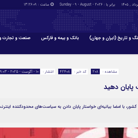
برابر با : Sunday - 9 - August - 2026
ساعت :
13:26:10
گ و تاریخ (ایران و جهان)
بانک و بیمه و فارکس
صنعت و تجارت و
جاذبه‌های
فرهنگ و تاریخ (ایران و جهان)
بانک و بیمه
گزارش‌های خبری میراث فرهنگی
ارزدیجیتال
مشاهده :
208
کد خبر :
42408
انتشار :
10 - آگوست - 2025 - 19:03
ا و هتل‌ها و
سوغات و صنایع دستی
 پایان دهید
جیتال کشور، با امضا بیانیه‌ای خواستار پایان دادن به سیاست‌های محدودکننده اینترن