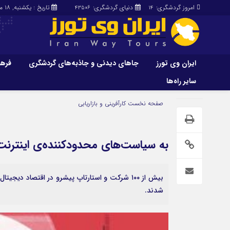
امروز گردشگری:
دنیای گردشگری:
تاریخ : یکشنبه, ۱۸ مرداد , ۱۴۰۵
43506
14
ایران وی تورز
جاهای دیدنی و جاذبه‌های گردشگری
فرهن
سایر راه‌ها
ایران وی تورز
جاهای دیدنی و 
صفحه نخست
کارآفرینی و بازاریابی
گردشگری
شرایط بازنشر محتوا در ایران وی تورز
راهنمای سفر (توره
حمل‌و‌نقل و آموزشی و…)
خرید رپورتاژ ایران وی تورز
به سیاست‌های محدودکننده‌ی اینترنت
غذا و رستوران
ایران سفر تور
کشاورزی و دامپروری
بیش از ۱۰۰ شرکت و استارتاپ پیشرو در اقتصاد دی
عمومی و سرگرمی
سایر راه‌ها
شدند.
پزشکی، سلامت و زیبایی
تور و سفر ایرانی
حقوق و قضایی
کارا دیلی