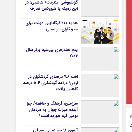
گرانفروشی اینترنت/ هاشمی: در
این زمینه با هیچ‌کس تعارف
نداریم
هدیه ۲۰۰ گیگابایتی دولت برای
خبرنگاران ایرانسلی
پنج هندزفری بی‌سیم برتر سال
۲۰۲۶
افت ۷.۸ درصدی گردشگران در
اردن/ درآمد گردشگری ۱۰.۴ درصد
کاهش یافت
سرزمین، فرهنگ و حافظه/ چرا
آینده میراث جهان به مردمان
می انجمن تجارت الکترونیک تهران، بیش از ۱۰۰
بومی گره خورده است؟
ی
آیفون ۱۸ چه زمانی معرفی