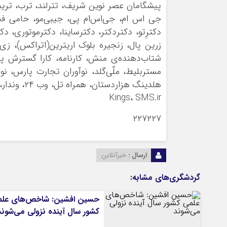
پیشگامان عصر نوین شریف، تترلند، ترب، تری
جی اس ام، جی‌اس‌ام پی، جیبی‌مو، حامی فنا
دکترِتو، دکتردکتر، دکترساینا، دکترموتوری
زرین پال، زنجیره بلوک اریترین(اتراکس)، زی‌
شتاب‌دهنده‌ی منش، کارنامه، کارا گسترش پندار
مستربلیط، ملّی‌گلد، نوآوران تجارت پارس، نو
Kings، SMS.ir
۲۲۷۲۲۷
ارسال :
خبرآنلاین
گردشگری‌های مشابه:
حسین افشین: شاخص‌های عل
کشور سال آینده نزولی می‌شوند