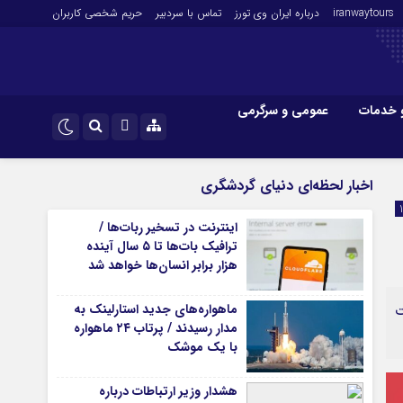
iranwaytours
درباره ایران وی تورز
تماس با سردبیر
حریم شخصی کاربران
 خدمات
عمومی و سرگرمی
 و فارکس
صنعت و تجارت و خدمات
اینستاگرام
اخبار لحظه‌ای دنیای گردشگری
فناوری
تلگرام
اینترنت در تسخیر ربات‌ها /
اقتصاد گردشگری
ترافیک بات‌ها تا ۵ سال آینده
خودرو
هزار برابر انسان‌ها خواهد شد
کارآفرینی و بازاریابی
ماهواره‌های جدید استارلینک به
ت
مدار رسیدند / پرتاب ۲۴ ماهواره
با یک موشک
هشدار وزیر ارتباطات درباره