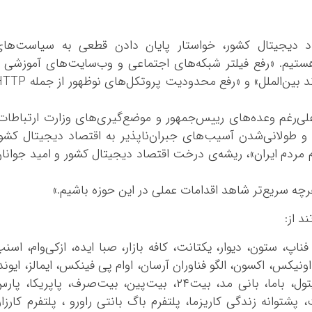
 دیجیتال کشور، خواستار پایان دادن قطعی به سیاست‌های
تیم. «رفع فیلتر شبکه‌های اجتماعی و وب‌سایت‌های آموزشی 
مهارتی پربازدید»، «افزایش سرعت و پهنای باند بین‌الملل» و «رفع محدودیت پروتکل‌های ن
ی‌رغم وعده‌های رییس‌جمهور و موضع‌گیری‌های وزارت ارتباطات
و طولانی‌شدن آسیب‌های جبران‌ناپذیر به اقتصاد دیجیتال کشو
مردم ایران»، ریشه‌ی درخت اقتصاد دیجیتال کشور و امید جوانا
هرچه سریع‌تر شاهد اقدامات عملی در این حوزه باشیم.»
د از:
فناپ، ستون، دیوار، یکتانت، کافه بازار، صبا ایده، ازکی‌وام، اسن
ونیکس، اکسون، الگو فناوران آرسان، اوام پی فینکس، ایمالز، ایوند
ایران کارت، آتریاد، آریومکس، آهن آنلاین، آیتول، باما، بانی مد، بیت۲۴، بیت‌پین، بیت‌صرف، پاپریکا، پ
توانه زندگی کاریزما، پلتفرم باگ بانتی راورو ، پلتفرم کارزار