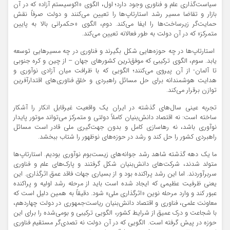
سیاست‌گذاری علم و فناوری وجود دارد؛ اول، الگوی «اکوسیستم آزاد» که در آن
بازار و تقاضا مسیر رشد استارتاپ‌ها را تعیین می‌کنند و دولت صرفاً نقش
حمایت‌گر زیرساخت‌ها را ایفا می‌کند. دوم، الگوی «حکمرانی بالا به پایین
متمرکز» که در آن دولت به طور فعالانه تعیین می‌کند.
استارتاپ‌ها در چه حوزه‌هایی شکل بگیرند و فناوری در چه مسیرهایی توسعه
یابد. سوم، الگوی ترکیبی که موفق‌ترین کشورهای جهان – از چین و کره جنوبی
تا آلمان- از آن پیروی می‌کنند؛ الگویی که با ظرافت میان آزادی نوآوری و
هدایت هوشمندانه برای حل مسائل راهبردی و خلق فناوری‌های اقتدارآفرین
توازن برقرار می‌کند.
تجربه عینی سال‌های گذشته در ایران یک واقعیت غیرقابل انکار را آشکار
ساخته است: نه اقتصاد دانش‌بنیان کاملاً دولتی و متمرکز می‌تواند موتور پایدار
نوآوری باشد، نه رهاسازی کامل و بدون جهت‌گیری ملی قادر است مسائل
راهبردی کشور را حل کند و رشد در حوزه‌های نوظهور را شتاب ببخشد.
ما یک دهه گذشته شاهد رشد جوانه‌های زیست‌بوم نوآوری بودیم. استارتاپ‌ها
متولد شدند، شرکت‌های دانش‌بنیان شکل گرفتند و پارک‌های علم و فناوری
سربرآوردند. اما این رشد پراکنده بود و از بسیاری جهات فاقد عمق اثرگذاری. این
یعنی ظرفیت عظیمی که ایجاد شده است باید از مرحله رشد اولیه و پراکنده
عبور کند و وارد مرحله نوین «اثرگذاری ملی» شود. دقیقاً به همین دلیل است که
معاونت علمی، فناوری و اقتصاد دانش‌بنیان ریاست‌جمهوری در دولت چهاردهم،
با شجاعت و درک عمیق از شرایط کشور، الگویی ترکیبی و بومی‌شده را برای این
حوزه در پیش گرفته است. الگویی که در آن دولت نه تصدی‌گر مستقیم فناوری