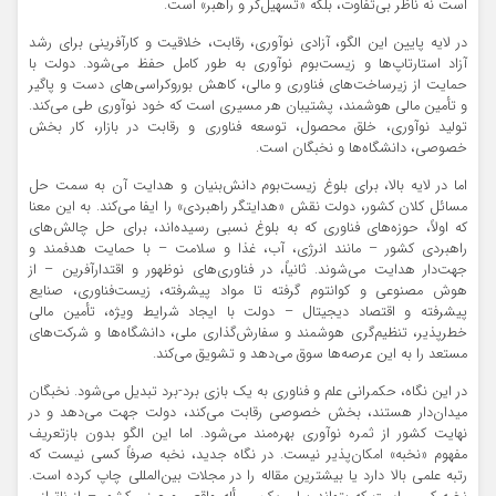
است نه ناظر بی‌تفاوت، بلکه «تسهیل‌گر و راهبر» است.
در لایه پایین این الگو، آزادی نوآوری، رقابت، خلاقیت و کارآفرینی برای رشد
آزاد استارتاپ‌ها و زیست‌بوم نوآوری به طور کامل حفظ می‌شود. دولت با
حمایت از زیرساخت‌های فناوری و مالی، کاهش بوروکراسی‌های دست و پاگیر
و تأمین مالی هوشمند، پشتیبان هر مسیری است که خود نوآوری طی می‌کند.
تولید نوآوری، خلق محصول، توسعه فناوری و رقابت در بازار، کار بخش
خصوصی، دانشگاه‌ها و نخبگان است.
اما در لایه بالا، برای بلوغ زیست‌بوم دانش‌بنیان و هدایت آن به سمت حل
مسائل کلان کشور، دولت نقش «هدایتگر راهبردی» را ایفا می‌کند. به این معنا
که اولاً، حوزه‌های فناوری که به بلوغ نسبی رسیده‌اند، برای حل چالش‌های
راهبردی کشور – مانند انرژی، آب، غذا و سلامت – با حمایت هدفمند و
جهت‌دار هدایت می‌شوند. ثانیاً، در فناوری‌های نوظهور و اقتدارآفرین – از
هوش مصنوعی و کوانتوم گرفته تا مواد پیشرفته، زیست‌فناوری، صنایع
پیشرفته و اقتصاد دیجیتال – دولت با ایجاد شرایط ویژه، تأمین مالی
خطرپذیر، تنظیم‌گری هوشمند و سفارش‌گذاری ملی، دانشگاه‌ها و شرکت‌های
مستعد را به این عرصه‌ها سوق می‌دهد و تشویق می‌کند.
در این نگاه، حکمرانی علم و فناوری به یک بازی برد-برد تبدیل می‌شود. نخبگان
میدان‌دار هستند، بخش خصوصی رقابت می‌کند، دولت جهت می‌دهد و در
نهایت کشور از ثمره نوآوری بهره‌مند می‌شود. اما این الگو بدون بازتعریف
مفهوم «نخبه» امکان‌پذیر نیست. در نگاه جدید، نخبه صرفاً کسی نیست که
رتبه علمی بالا دارد یا بیشترین مقاله را در مجلات بین‌المللی چاپ کرده است.