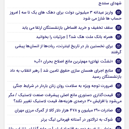
شهدای سنندج
واریز عیدانه ۳ میلیونی دولت برای دهک های یک تا سه | امروز
حساب ها شارژ می شود
سقف تخفیف و خرید اقساطی بازنشستگان ارتقا می‌ یابد
همراه بانک ملت هک شد؟ | جزئیات را بخوانید
برای نخستین بار در تاریخ اینترنت، ربات‌ها از انسان‌ها پیشی
گرفتند
«تشتّت نهادی» مهم‌ترین مانع اصلاح بحران «آب»
منابع اجرای همسان سازی حقوق تامین شد | رهبر انقلاب به داد
بازنشستگان رسید
ضرورت توجه ویژه به سلامت روان زنان باردار در شرایط جنگی
قیمت‌گذاری دستوری مانع اصلی پیشرفت صنعت لاستیک / مگر
می‌شود با افزایش ۳۰ درصدی هزینه‌ها، قیمت لاستیک تغییر نکند؟
صادرات ۲۹۰ میلیون و ۴۷۸ هزار دلار کالا از گمرک مرزی مهران
شوک به تراکتور در آستانه قهرمانی لیگ برتر
رونمایی از ضربه دوم به اقتصاد ایران | سرمایه گذاران را از این بازار