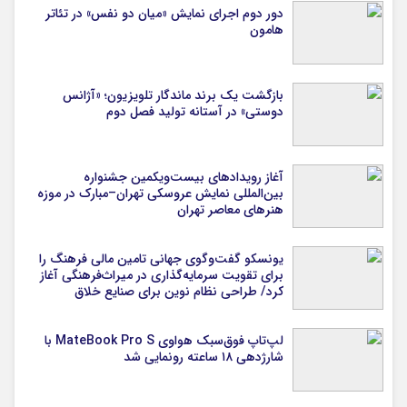
دور دوم اجرای نمایش «میان دو نفس» در تئاتر
هامون
بازگشت یک برند ماندگار تلویزیون؛ «آژانس
دوستی» در آستانه تولید فصل دوم
آغاز رویدادهای بیست‌ویکمین جشنواره
بین‌المللی نمایش عروسکی تهران–مبارک در موزه
هنرهای معاصر تهران
یونسکو گفت‌وگوی جهانی تامین مالی فرهنگ را
برای تقویت سرمایه‌گذاری در میراث‌فرهنگی آغاز
کرد/ طراحی نظام نوین برای صنایع خلاق
لپ‌تاپ فوق‌سبک هواوی MateBook Pro S با
شارژدهی ۱۸ ساعته رونمایی شد