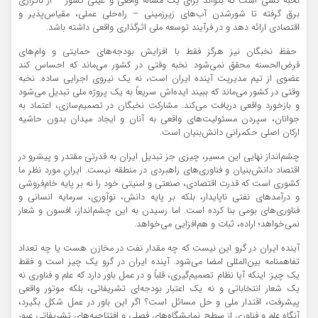
نخبه کسی است که بتواند برای یک مسأله واقعی و عینی کشور – از ناترازی
برق گرفته تا شورشدن آب‌های زیرزمینی – راه‌حلی عملی، مقیاس‌پذیر و
اقتصادی ارائه دهد و در فرآیند توسعه ملی اثرگذاری واقعی داشته باشد.
حفظ نخبگان نیز هرگز فقط با افزایش بودجه‌های حمایتی و وام‌های
قرض‌الحسنه محقق نمی‌شود. نخبه وقتی در کشور می‌ماند که احساس کند
عضوی از تیم مدیریت آینده ایران است، نه یک نیروی اجرایی ساده. نخبه
وقتی در کشور می‌ماند که ببیند ایده‌اش سریعاً به یک پروژه ملی تبدیل می‌شود
و بازخورد واقعی دریافت می‌کند. مشارکت نخبگان در تصمیم‌سازی، اعتماد به
جوانان، سپردن مسئولیت‌های واقعی به آنان و ایجاد میدان بدون حاشیه
ارکان اصلی حکمرانی دانش‌بنیان است.
چشم‌انداز نهایی این مسیر، چیزی جز تبدیل ایران به قدرتی مقتدر و پیشرو در
اقتصاد دانش‌بنیان و فناوری‌های راهبردی در منطقه نیست. ایرانِ مورد نظر ما
کشوری است که قدرت اقتصادی، صنعتی و امنیتی خود را نه بر پایه خام‌فروشی
و درآمدهای نفتی ناپایدار، بلکه بر پایه دانش، نوآوری، سرمایه انسانی و
فناوری‌های بومی بنا کرده است. اما رسیدن به این چشم‌انداز، افسون و شعار
نمی‌خواهد؛ اراده، ثبات و هم‌افزایی می‌خواهد.
آینده ایران در گرو این نیست که چه مقدار نفت در مخازن هست یا چه تعداد
تفاهمنامه بین‌المللی امضا می‌شود. آینده ایران در گرو یک چیز است و فقط
یک چیز: اینکه آیا نظام تصمیم‌گیری، قلباً و در عمل باور دارد که علم و فناوری نه
یک شعار انتخاباتی و نه یک اعتبار بودجه‌ای تشریفاتی، بلکه موتور واقعی
پیشرفت، اقتدار ملی و حل مسائل است؟ اگر این باور در عمل شکل بگیرد،
آنگاه علم و فناوری از سطح نمایشگاه‌های فصلی و افتتاحیه‌های تشریفاتی عبور