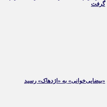
گرفت
«بیضایی‌خوانی» به «اژدهاک» رسید