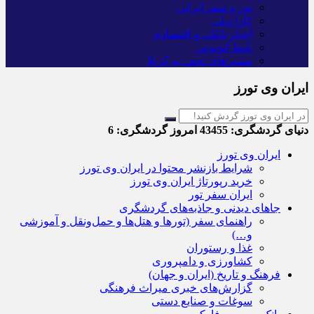
تور و سفر ایرانی
کارا دیلی
اخبار بانکی و اقتصادی
بلیط اتوبوس
مسیرهای نجف به کربلا
ایران وی تورز
دنیای گردشگری:
43455
امروز گردشگری:
6
ایران وی تورز
شرایط بازنشر محتوا در ایران وی تورز
خرید رپورتاژ ایران وی تورز
ایران سفر تور
جاهای دیدنی و جاذبه‌های گردشگری
راهنمای سفر (تورها و هتل‌ها و حمل‌و‌نقل و آموزشی
و…)
غذا و رستوران
کشاورزی و دامپروری
فرهنگ و تاریخ (ایران و جهان)
گزارش‌های خبری میراث فرهنگی
سوغات و صنایع دستی