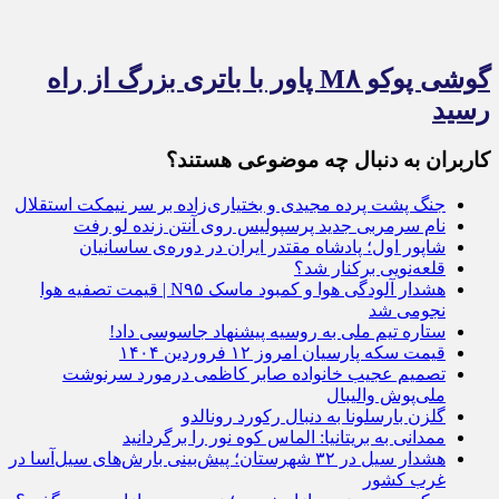
گوشی پوکو M۸ پاور با باتری بزرگ از راه
رسید
کاربران به دنبال چه موضوعی هستند؟
جنگ پشت پرده مجیدی و بختیاری‌زاده بر سر نیمکت استقلال
نام سرمربی جدید پرسپولیس روی آنتن زنده لو رفت
شاپور اول؛ پادشاه مقتدر ایران در دوره‌ی ساسانیان
قلعه‌نویی برکنار شد؟
هشدار آلودگی هوا و کمبود ماسک N۹۵ | قیمت تصفیه هوا
نجومی شد
‌ستاره تیم ملی به روسیه پیشنهاد جاسوسی داد!
قیمت سکه پارسیان امروز ۱۲ فروردین ۱۴۰۴
تصمیم عجیب خانواده صابر کاظمی درمورد سرنوشت
ملی‌پوش والیبال
گلزن بارسلونا به دنبال رکورد رونالدو
ممدانی به بریتانیا: الماس کوه نور را برگردانید
هشدار سیل در ۳۲ شهرستان؛ پیش‌بینی بارش‌های سیل‌آسا در
غرب کشور