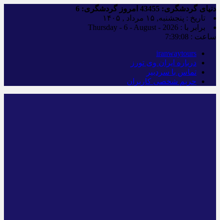
دنیای گردشگری:
43455
امروز گردشگری:
6
تاریخ : پنجشنبه, ۱۵ مرداد , ۱۴۰۵
برابر با : Thursday - 6 - August - 2026
ساعت :
7:39:09
iranwaytours
درباره ایران وی تورز
تماس با سردبیر
حریم شخصی کاربران