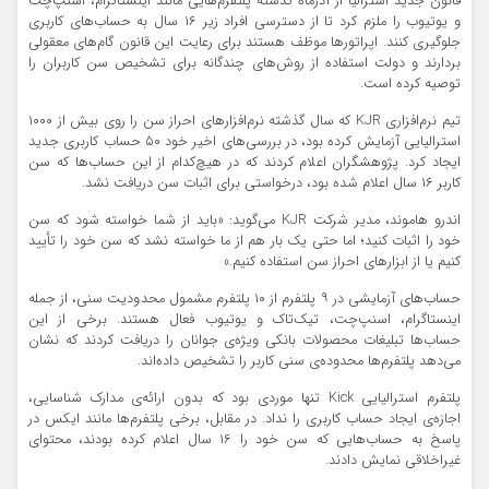
قانون جدید استرالیا از آذرماه گذشته پلتفرم‌هایی مانند اینستاگرام، اسنپ‌چت
و یوتیوب را ملزم کرد تا از دسترسی افراد زیر ۱۶ سال به حساب‌های کاربری
جلوگیری کنند. اپراتورها موظف هستند برای رعایت این قانون گام‌های معقولی
بردارند و دولت استفاده از روش‌های چندگانه برای تشخیص سن کاربران را
توصیه کرده است.
تیم نرم‌افزاری KJR که سال گذشته نرم‌افزارهای احراز سن را روی بیش از ۱۰۰۰
استرالیایی آزمایش کرده بود، در بررسی‌های اخیر خود ۵۰ حساب کاربری جدید
ایجاد کرد. پژوهشگران اعلام کردند که در هیچ‌کدام از این حساب‌ها که سن
کاربر ۱۶ سال اعلام شده بود، درخواستی برای اثبات سن دریافت نشد.
اندرو هاموند، مدیر شرکت KJR می‌گوید: «باید از شما خواسته شود که سن
خود را اثبات کنید؛ اما حتی یک بار هم از ما خواسته نشد که سن خود را تأیید
کنیم یا از ابزارهای احراز سن استفاده کنیم.»
حساب‌های آزمایشی در ۹ پلتفرم از ۱۰ پلتفرم مشمول محدودیت سنی، از جمله
اینستاگرام، اسنپ‌چت، تیک‌تاک و یوتیوب فعال هستند. برخی از این
حساب‌ها تبلیغات محصولات بانکی ویژه‌ی جوانان را دریافت کردند که نشان
می‌دهد پلتفرم‌ها محدوده‌ی سنی کاربر را تشخیص داده‌اند.
پلتفرم استرالیایی Kick تنها موردی بود که بدون ارائه‌ی مدارک شناسایی،
اجازه‌ی ایجاد حساب کاربری را نداد. در مقابل، برخی پلتفرم‌ها مانند ایکس در
پاسخ به حساب‌هایی که سن خود را ۱۶ سال اعلام کرده بودند، محتوای
غیراخلاقی نمایش دادند.