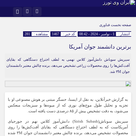
اینستاگرام
تلگرام
صفحه نخست
فناوری
انتشار :
1 - نوامبر - 2024 - 08:42
کد خبر :
1467
مشاهده :
281
برترین دانشمند جوان آمریکا
سیریش سوباش دانش‌آموز کلاس نهمی به لطف اختراع دستگاهی که بقایای
آفت‌کش‌ها را روی محصولات زراعی تشخیص می‌دهد، برنده چالش معتبر دانشمندان
جوان ۳M شد.
به گزارش خبرآنلاین، به نقل از ایسنا، حسگر مبتنی بر هوش مصنوعی او با
تجزیه و تحلیل طول موج‌های نوری که از میوه‌ها و سبزیجات منعکس
می‌شود، به دقت تشخیص بیش از ۸۵ درصدی دست یافته است.
سیریش سوباش(Sirish Subash) دانش‌آموز کلاس نهم در جورجیای
آمریکاست که به لطف اختراع دستگاهی که بقایای آفت‌کش‌ها را روی
محصولات تشخیص می‌دهد، برنده چالش معتبر دانشمندان جوان ۳M شده