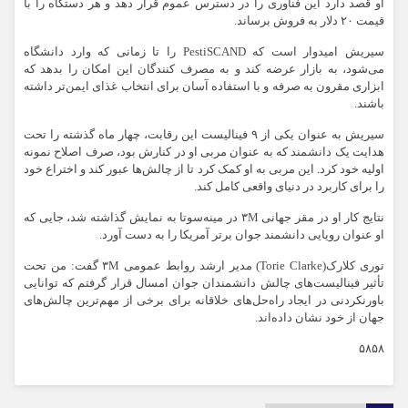
او قصد دارد این فناوری را در دسترس عموم قرار دهد و هر دستگاه را با
قیمت ۲۰ دلار به فروش برساند.
سیریش امیدوار است که PestiSCAND را تا زمانی که وارد دانشگاه
می‌شود، به بازار عرضه کند و به مصرف کنندگان این امکان را بدهد که
ابزاری مقرون به صرفه و با استفاده آسان برای انتخاب غذای ایمن‌تر داشته
باشند.
سیریش به عنوان یکی از ۹ فینالیست این رقابت، چهار ماه گذشته را تحت
هدایت یک دانشمند که به عنوان مربی او در کنارش بود، صرف اصلاح نمونه
اولیه خود کرد. این مربی به او کمک کرد تا از چالش‌ها عبور کند و اختراع خود
را برای کاربرد در دنیای واقعی کامل کند.
نتایج کار او در مقر جهانی ۳M در مینه‌سوتا به نمایش گذاشته شد، جایی که
او عنوان رویایی دانشمند جوان برتر آمریکا را به دست آورد.
توری کلارک(Torie Clarke) مدیر ارشد روابط عمومی ۳M گفت: من تحت
تأثیر فینالیست‌های چالش دانشمندان جوان امسال قرار گرفتم که توانایی
باورنکردنی در ایجاد راه‌حل‌های خلاقانه برای برخی از مهم‌ترین چالش‌های
جهان از خود نشان داده‌اند.
۵۸۵۸