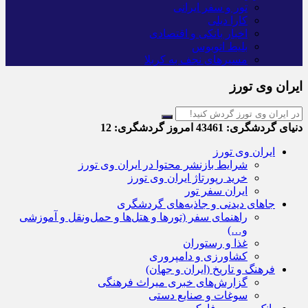
تور و سفر ایرانی
کارا دیلی
اخبار بانکی و اقتصادی
بلیط اتوبوس
مسیرهای نجف به کربلا
ایران وی تورز
دنیای گردشگری:
43461
امروز گردشگری:
12
ایران وی تورز
شرایط بازنشر محتوا در ایران وی تورز
خرید رپورتاژ ایران وی تورز
ایران سفر تور
جاهای دیدنی و جاذبه‌های گردشگری
راهنمای سفر (تورها و هتل‌ها و حمل‌و‌نقل و آموزشی
و…)
غذا و رستوران
کشاورزی و دامپروری
فرهنگ و تاریخ (ایران و جهان)
گزارش‌های خبری میراث فرهنگی
سوغات و صنایع دستی