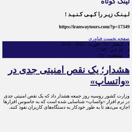
لینک کوتاه
لـیـنـک زیـر را کـپـی کـنـیـد !
https://iranwaytours.com/?p=17349
صفحه نخست
فناوری
انتشار :
15 - فوریه - 2025 - 20:02
کد خبر :
17349
مشاهده :
220
هشدار؛ یک نقص امنیتی جدی در
«واتساپ»
وزارت کشور روسیه روز جمعه هشدار داد که یک نقص امنیتی جدی
در نرم افزار «واتساپ» شناسایی شده است که به جاسوس افزارها
اجازه می‌دهد تا به طور خودکار به دستگاه‌های کاربران نفوذ کنند.