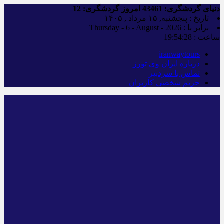
دنیای گردشگری:
43461
امروز گردشگری:
12
تاریخ : پنجشنبه, ۱۵ مرداد , ۱۴۰۵
برابر با : Thursday - 6 - August - 2026
ساعت :
19:54:29
iranwaytours
درباره ایران وی تورز
تماس با سردبیر
حریم شخصی کاربران