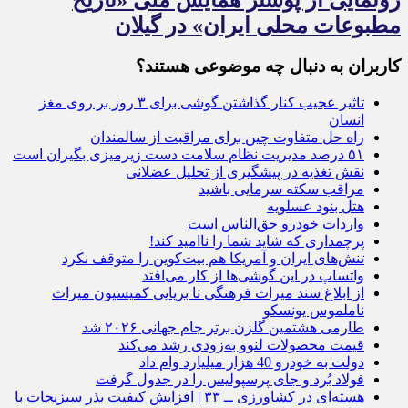
مطبوعات محلی ایران» در گیلان
کاربران به دنبال چه موضوعی هستند؟
تاثیر عجیب کنار گذاشتن گوشی برای ۳ روز بر روی مغز
انسان
راه حل متفاوت چین برای مراقبت از سالمندان
۵۱ درصد مدیریت نظام سلامت دست زیرمیزی بگیران است
نقش تغذیه در پیشگیری از تحلیل عضلانی
مراقب سکته سرمایی باشید
هتل بنود عسلویه
واردات خودرو حق‌الناس است
پرچمداری که شاید شما را ناامید کند!
تنش‌های ایران و آمریکا هم بیت‌کوین را متوقف نکرد
واتساپ در این گوشی‌ها از کار می‌افتد
از ابلاغ سند میراث فرهنگی تا برپایی کمیسیون میراث
ناملموس یونسکو
طارمی هشتمین گلزن برتر جام جهانی ۲۰۲۶ شد
قیمت محصولات لنوو به‌زودی رشد می‌کند
دولت به خودرو 40 هزار میلیارد وام داد
فولاد بُرد و جای پرسپولیس را در جدول گرفت
هسته‌ای در کشاورزی ــ ۳۳ | افزایش کیفیت بذر سبزیجات با