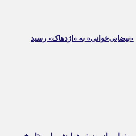
«بیضایی‌خوانی» به «اژدهاک» رسید
رونمایی از پوستر همایش ملی «تاریخ