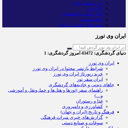
تور و سفر ایرانی
کارا دیلی
اخبار بانکی و اقتصادی
بلیط اتوبوس
مسیرهای نجف به کربلا
ایران وی تورز
دنیای گردشگری:
43472
امروز گردشگری:
1
ایران وی تورز
شرایط بازنشر محتوا در ایران وی تورز
خرید رپورتاژ ایران وی تورز
ایران سفر تور
جاهای دیدنی و جاذبه‌های گردشگری
راهنمای سفر (تورها و هتل‌ها و حمل‌و‌نقل و آموزشی
و…)
غذا و رستوران
کشاورزی و دامپروری
فرهنگ و تاریخ (ایران و جهان)
گزارش‌های خبری میراث فرهنگی
سوغات و صنایع دستی