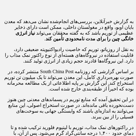
به گزارش خبرآنلاین، بررسی‌های انجام‌شده نشان می‌دهد که معدن
بایان اوبو، واقع در مغولستان داخلی، ممکن است دارای ذخایر
عظیمی از توریم باشد که به گفته محققان می‌تواند
نیاز انرژی
خانگی چین را برای مدت نامحدودی تأمین کند
.
به نقل از روزیاتو، توریم که خاصیت رادیواکتیویته ضعیفی دارد،
قابلیت استفاده در نیروگاه‌های هسته‌ای از نوع راکتور نمک مذاب را
دارد. این نیروگاه‌ها قادرند حجم زیادی از انرژی تولید کنند.
بر اساس گزارشی که روزنامه South China Post منتشر کرده، در
صورت بهره‌برداری کامل، این معدن می‌تواند تا یک میلیون تن توریم
استخراج کند. این گزارش بر پایه اطلاعاتی از یک مطالعه محرمانه
بوده که اخیراً از طبقه‌بندی خارج شده است.
در این تحقیق آمده که منابع توریم در پسماندهای معدنی چین هنوز
دست‌نخورده باقی مانده‌اند. در صورت استخراج اصولی، این منابع
می‌توانند به اندازه‌ای باشند که وابستگی جهانی به سوخت‌های
فسیلی را از بین ببرند.
در راکتورهای نمک مذاب، توریم با لیتیوم فلورید ترکیب شده و تا
دمای حدود ۱,۴۰۰ درجه سانتی‌گراد گرم می‌شود. پس از آن، با