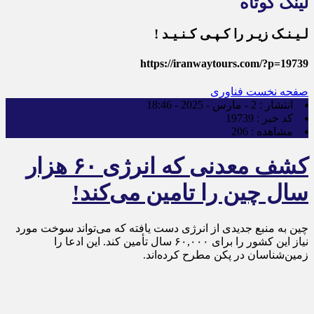
لینک کوتاه
لـیـنـک زیـر را کـپـی کـنـیـد !
https://iranwaytours.com/?p=19739
صفحه نخست
فناوری
انتشار :
2 - مارس - 2025 - 18:46
کد خبر :
19739
مشاهده :
206
کشف معدنی که انرژی ۶۰ هزار
سال چین را تامین می‌کند!
چین به منبع جدیدی از انرژی دست یافته که می‌تواند سوخت مورد
نیاز این کشور را برای ۶۰,۰۰۰ سال تأمین کند. این ادعا را
زمین‌شناسان در پکن مطرح کرده‌اند.