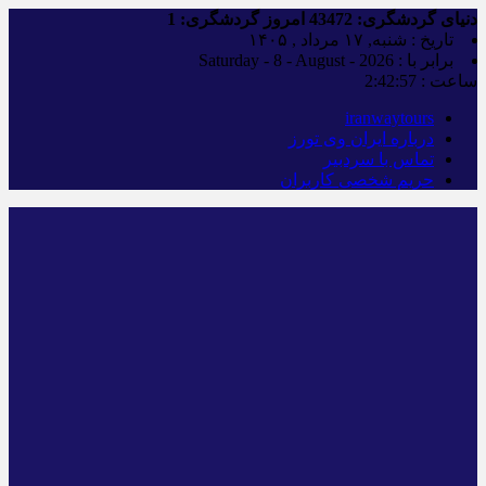
دنیای گردشگری:
43472
امروز گردشگری:
1
تاریخ : شنبه, ۱۷ مرداد , ۱۴۰۵
برابر با : Saturday - 8 - August - 2026
ساعت :
2:42:58
iranwaytours
درباره ایران وی تورز
تماس با سردبیر
حریم شخصی کاربران