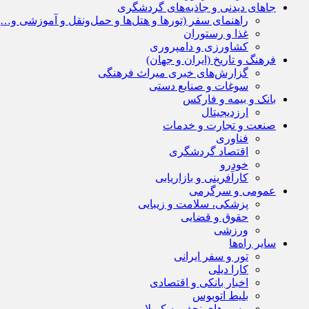
جاهای دیدنی و جاذبه‌های گردشگری
راهنمای سفر (تورها و هتل‌ها و حمل‌و‌نقل و آموزشی و…)
غذا و رستوران
کشاورزی و دامپروری
فرهنگ و تاریخ (ایران و جهان)
گزارش‌های خبری میراث فرهنگی
سوغات و صنایع دستی
بانک و بیمه و فارکس
ارزدیجیتال
صنعت و تجارت و خدمات
فناوری
اقتصاد گردشگری
خودرو
کارآفرینی و بازاریابی
عمومی و سرگرمی
پزشکی، سلامت و زیبایی
حقوق و قضایی
ورزشی
سایر راه‌ها
تور و سفر ایرانی
کارا دیلی
اخبار بانکی و اقتصادی
بلیط اتوبوس
مسیرهای نجف به کربلا