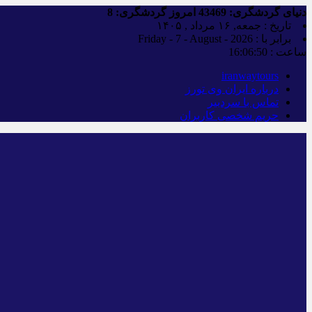
دنیای گردشگری:
43469
امروز گردشگری:
8
تاریخ : جمعه, ۱۶ مرداد , ۱۴۰۵
برابر با : Friday - 7 - August - 2026
ساعت :
16:06:51
iranwaytours
درباره ایران وی تورز
تماس با سردبیر
حریم شخصی کاربران