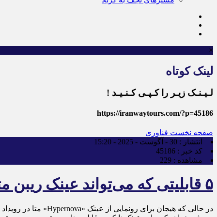
×
لینک کوتاه
لـیـنـک زیـر را کـپـی کـنـیـد !
https://iranwaytours.com/?p=45186
صفحه نخست
فناوری
انتشار :
30 - آگوست - 2025 - 15:20
کد خبر :
45186
مشاهده :
229
۵ قابلیتی که می‌تواند عینک ریبن متا را متحول کند