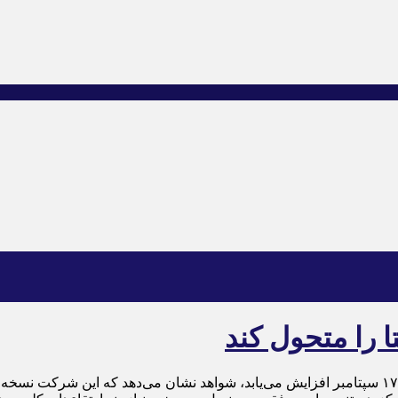
در حالی که هیجان برای رونمایی از عینک‌ «Hypernova» متا در رویداد ۱۷ سپتامبر افزایش می‌یابد، شواه