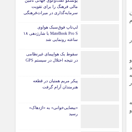
یونسکو گفت‌وگوی جهانی تامین
مالی فرهنگ را برای تقویت
ان
سرمایه‌گذاری در میراث‌فرهنگی
آغاز کرد/ طراحی نظام نوین
م
برای صنایع خلاق
لپ‌تاپ فوق‌سبک هواوی
MateBook Pro S با شارژدهی ۱۸
ر
ساعته رونمایی شد
سقوط یک هواپیمای غیرنظامی
و
در نتیجه اختلال در سیستم‌ GPS
د
ه
پیکر مریم همتیان در قطعه
ر
هنرمندان آرام گرفت
ه
«بیضایی‌خوانی» به «اژدهاک»
رسید