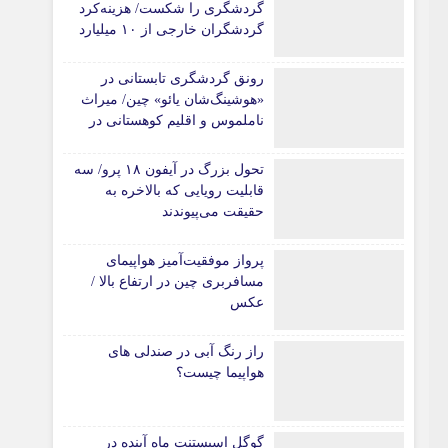
گردشگری را شکست/ هزینه‌کرد
گردشگران خارجی از ۱۰ میلیارد
یورو فراتر رفت
رونق گردشگری تابستانی در
«هوشینگ‌شان یائو» چین/ میراث
ناملموس و اقلیم کوهستانی در
کانون توجه گردشگران
تحول بزرگ در آیفون ۱۸ پرو/ سه
قابلیت رویایی که بالاخره به
حقیقت می‌پیوندند
پرواز موفقیت‌آمیز هواپیمای
مسافربری چین در ارتفاع بالا /
عکس
راز رنگ آبی در صندلی های
هواپیما چیست؟
گوگل اسیستنت ماه آینده در