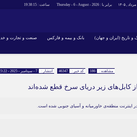
برابر با : Thursday - 6 - August - 2026
ساعت :
19:38:16
و تاریخ (ایران و جهان)
بانک و بیمه و فارکس
صنعت و تجارت و خد
جاذبه‌های
فرهنگ و تاریخ (ایران و جهان)
بانک و بیمه 
گزارش‌های خبری میراث فرهنگی
ارزدیجیتال
مشاهده :
186
کد خبر :
46347
انتشار :
7 - سپتامبر - 2025 - 23:22
ا و هتل‌ها و
سوغات و صنایع دستی
از کابل‌های زیر دریای سرخ قطع شده‌اند
در اینترنت منطقه‌ی خاورمیانه و آسیای جنوبی شده است.