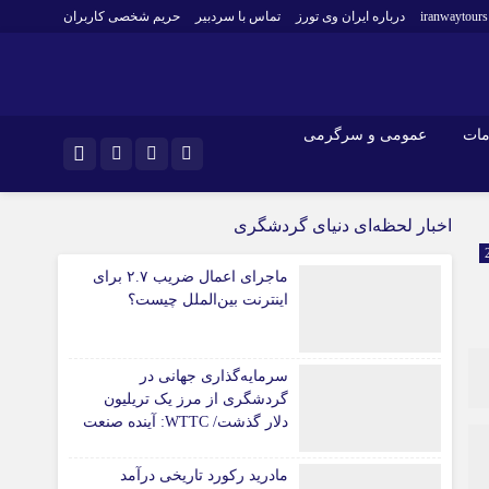
iranwaytours
درباره ایران وی تورز
تماس با سردبیر
حریم شخصی کاربران
مات
عمومی و سرگرمی
و فارکس
صنعت و تجارت و خدمات
اینستاگرام
اخبار لحظه‌ای دنیای گردشگری
فناوری
تلگرام
ماجرای اعمال ضریب ۲.۷ برای
اقتصاد گردشگری
اینترنت بین‌الملل چیست؟
خودرو
کارآفرینی و بازاریابی
سرمایه‌گذاری جهانی در
گردشگری از مرز یک تریلیون
دلار گذشت/ WTTC: آینده صنعت
سفر با شتاب سرمایه‌گذاری
جهانی تضمین می‌شود
مادرید رکورد تاریخی درآمد