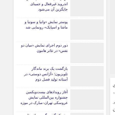
اندروید غیرفعال و جمینای
جایگزین آن می‌شود
پوستر نمایش «وانیا و سونیا و
ماشا و اسپایک» رونمایی شد
دور دوم اجرای نمایش «میان دو
نفس» در تئاتر هامون
بازگشت یک برند ماندگار
تلویزیون؛ «آژانس دوستی» در
آستانه تولید فصل دوم
آغاز رویدادهای بیست‌ویکمین
جشنواره بین‌المللی نمایش
عروسکی تهران–مبارک در موزه
ن
هنرهای معاصر تهران