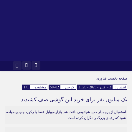
اینستاگرام
تلگرام
صفحه نخست
فناوری
انتشار :
2 - اکتبر - 2025 - 21:20
کد خبر :
50782
مشاهده :
171
یک میلیون نفر برای خرید این گوشی صف کشیدند
استقبال از پرچمدار جدید شیائومی باعث شد بازار موبایل فقط با رکورد جدیدی مواجه
شود که رقبای بزرگ را نگران کرده است.