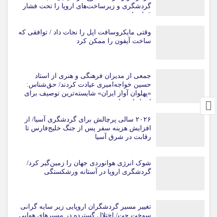
گردشگری و زیرساخت‌های اروپا را تحت فشار
قرار داد
وقتی مایکروسافت اپل را نجات داد / توافقی که
ساخت آیفون را ممکن کرد
جمعی از مدیران فرهنگی و هنری از استاد
حسین خواجه‌امیری عیادت کردند/ حق‌شناس:
«پهلوان آواز ایران» شایسته‌ترین توصیف برای
استاد ایرج است
۲۰۲۶ سالی پرچالش برای گردشگری آسیا/ از
افزایش هزینه سفر پس از جنگ خلیج‌فارس تا
رقابت در شرق آسیا
شوک انرژی هوانوردی جهان را زمین‌گیر کرد/
گردشگری اروپا در آستانه ورشکستگی
تغییر مسیر گردشگران اروپایی زیر سایه گرانی
سوخت جت/ اختلال گسترده در مسیرهای هوایی