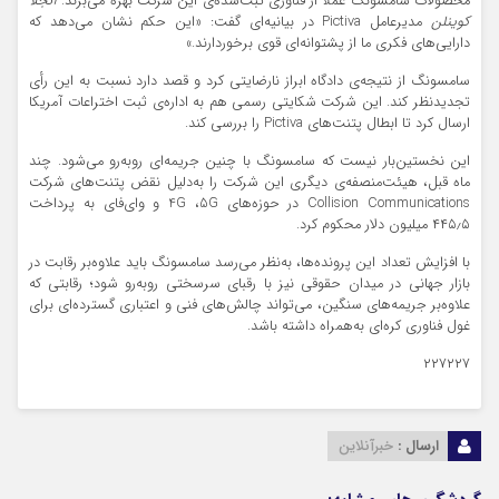
محصولات سامسونگ عملاً از فناوری ثبت‌شده‌ی این شرکت بهره می‌برند.
آنجلا
کوینلن
مدیرعامل Pictiva در بیانیه‌ای گفت: «این حکم نشان می‌دهد که
دارایی‌های فکری ما از پشتوانه‌ای قوی برخوردارند.»
سامسونگ از نتیجه‌ی دادگاه ابراز نارضایتی کرد و قصد دارد نسبت به این رأی
تجدیدنظر کند. این شرکت شکایتی رسمی هم به اداره‌ی ثبت اختراعات آمریکا
ارسال کرد تا ابطال پتنت‌های Pictiva را بررسی کند.
این نخستین‌بار نیست که سامسونگ با چنین جریمه‌ای روبه‌رو می‌شود. چند
ماه قبل، هیئت‌منصفه‌ی دیگری این شرکت را به‌دلیل نقض پتنت‌های شرکت
Collision Communications در حوزه‌های 4G ،5G و وای‌فای به پرداخت
۴۴۵٫۵ میلیون دلار محکوم کرد.
با افزایش تعداد این پرونده‌ها، به‌نظر می‌رسد سامسونگ باید علاوه‌بر رقابت در
بازار جهانی در میدان حقوقی نیز با رقبای سرسختی روبه‌رو شود؛ رقابتی که
علاوه‌بر جریمه‌های سنگین، می‌تواند چالش‌های فنی و اعتباری گسترده‌ای برای
غول فناوری کره‌ای به‌همراه داشته باشد.
۲۲۷۲۲۷
ارسال :
خبرآنلاین