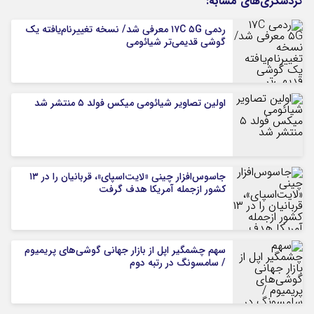
گردشگری‌های مشابه:
ردمی ۱۷C ۵G معرفی شد/ نسخه تغییرنام‌یافته یک
گوشی قدیمی‌تر شیائومی
اولین تصاویر شیائومی میکس فولد ۵ منتشر شد
جاسوس‌افزار چینی «لایت‌اسپای»، قربانیان را در ۱۳
کشور ازجمله آمریکا هدف گرفت
سهم چشمگیر اپل از بازار جهانی گوشی‌های پریمیوم
/ سامسونگ در رتبه دوم