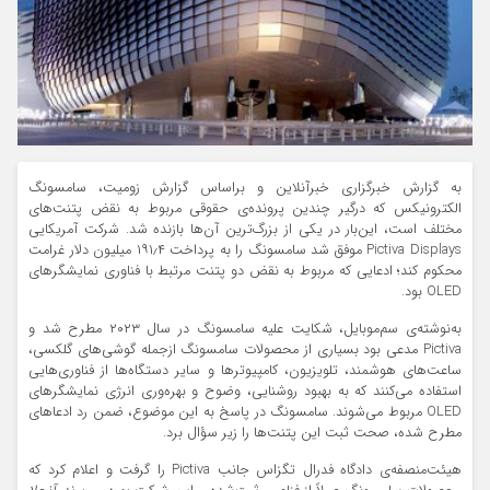
به گزارش خبرگزاری خبرآنلاین و براساس گزارش زومیت، سامسونگ
الکترونیکس که درگیر چندین پرونده‌ی حقوقی مربوط به نقض پتنت‌های
مختلف است، این‌بار در یکی از بزرگ‌ترین آن‌ها بازنده شد. شرکت آمریکایی
Pictiva Displays موفق شد سامسونگ را به پرداخت ۱۹۱٫۴ میلیون دلار غرامت
محکوم کند؛ ادعایی که مربوط به نقض دو پتنت مرتبط با فناوری نمایشگرهای
OLED بود.
به‌نوشته‌ی سم‌موبایل، شکایت علیه سامسونگ در سال ۲۰۲۳ مطرح شد و
Pictiva مدعی بود بسیاری از محصولات سامسونگ ازجمله گوشی‌های گلکسی،
ساعت‌های هوشمند، تلویزیون، کامپیوترها و سایر دستگاه‌ها از فناوری‌هایی
استفاده می‌کنند که به بهبود روشنایی، وضوح و بهره‌وری انرژی نمایشگرهای
OLED مربوط می‌شوند. سامسونگ در پاسخ به این موضوع، ضمن رد ادعاهای
مطرح شده، صحت ثبت این پتنت‌ها را زیر سؤال برد.
هیئت‌منصفه‌ی دادگاه فدرال تگزاس جانب Pictiva را گرفت و اعلام کرد که