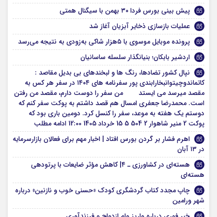
پیش بینی بورس فردا ۳۰ بهمن با سیگنال همتی
عملیات بازسازی ذخایر آبزیان آغاز شد
پرونده موبایل موسوی با ۵هزار شاکی به‌زودی به نتیجه می‌رسد
اردشیر بابکان؛ بنیانگذار سلسله ساسانیان
نپال کشور تضادها، رنگ ها و لبخندهای بی بدیل مقاصد :
کاتماندوچیتوانبخارابندی پور سفرنامه های ۱۴۰۴ در سفر هر کس به
مقصد میرسد می ایستد من سفر را دوست دارم، مقصد من رفتن
است. محمدرضا جعفری امسال هم قصد داشتم به پوکت سفر کنم که
دوستم یک هفته به موعد، سفر را کنسل کرد. دومین باری بود که
پوکت 2 منیر شاهوار 2 504 5 15 خرداد 1405 12:00 ادامه مطلب
اهرم فشار بر گردن بورس افتاد | اخبار مهم برای فعالان بازارسرمایه
در ۱۳ آبان
هسته‌ای در کشاورزی ـ ۴| کاهش مؤثر ضایعات با پرتودهی
هسته‌ای
چاپ مجدد کتاب گردشگری کودک «حسنی خوب و نازنین» درباره
شهر ورامین
خبر فوری درباره واریز وام ازدواج و فرزندآوری