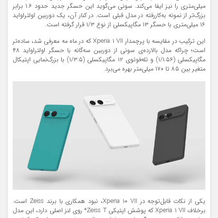
میلی‌متری را نیز ایفا می‌کند. سونی می‌گوید این حسگر جدید حدود ۱.۶ برابر
بزرگ‌تر از نمونه به‌کاررفته در مدل قبلی است. در کنار آن، یک دوربین اولتراواید
۱۶ میلی‌متری با حسگر ۱۳ مگاپیکسلی از نوع ۱/۳ قرار گرفته است.
این ترکیب در مقایسه با پرچمدار Xperia ۱ VII که در ماه مه معرفی شد، ساده‌تر
است؛ چراکه مدل بالارده‌ی سونی از دوربین سه‌گانه با حسگر اولتراواید ۴۸
مگاپیکسلی (۱/۱.۵۶) و تله‌فوتوی ۱۲ مگاپیکسلی (۱/۳.۵) با بزرگ‌نمایی اپتیکال
متغیر بین ۸۵ تا ۱۷۰ میلی‌متر بهره می‌برد.
یکی از نکات قابل‌توجه در Xperia ۱۰ VII، نبود همکاری با برند Zeiss است.
برخلاف Xperia ۱ VII که پوشش اپتیکی Zeiss T* روی لنز اصلی دارد، این مدل