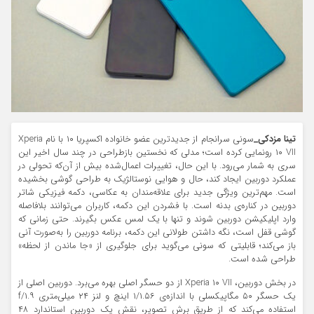
تینا مزدکی_
سونی سرانجام از جدیدترین عضو خانواده اکسپریا ۱۰ با نام Xperia
۱۰ VII رونمایی کرده است؛ مدلی که نخستین بازطراحی در چند سال اخیر این
سری به شمار می‌رود. با این حال، تغییرات اعمال‌شده بیش از آن‌که تحولی در
عملکرد دوربین ایجاد کند، حال و هوایی نوستالژیک به طراحی گوشی بخشیده
است. مهم‌ترین ویژگی جدید برای علاقه‌مندان به عکاسی، دکمه فیزیکی شاتر
دوربین در کناره‌ی بدنه است. با فشردن این دکمه، کاربران می‌توانند بلافاصله
وارد اپلیکیشن دوربین شوند و تنها با یک لمس عکس بگیرند. حتی زمانی که
گوشی قفل است، نگه داشتن طولانی این دکمه، برنامه دوربین را به‌صورت آنی
باز می‌کند؛ قابلیتی که سونی می‌گوید برای جلوگیری از «جا ماندن از لحظه»
طراحی شده است.
در بخش دوربین، Xperia ۱۰ VII از دو حسگر اصلی بهره می‌برد. دوربین اصلی از
یک حسگر ۵۰ مگاپیکسلی با اندازه‌ی ۱/۱.۵۶ اینچ و لنز ۲۴ میلی‌متری f/۱.۹
استفاده می‌کند که از طریق برش تصویر، نقش یک دوربین استاندارد ۴۸