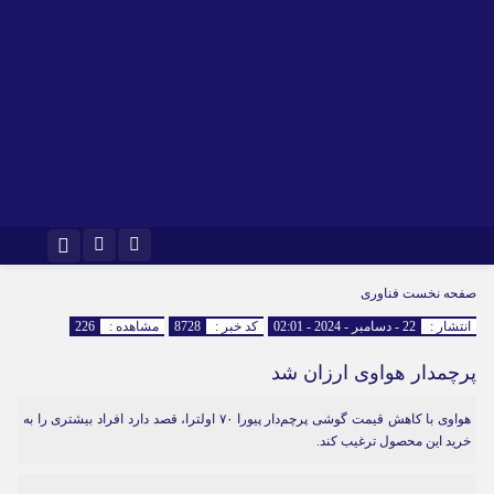
اینستاگرام
تلگرام
صفحه نخست
فناوری
انتشار :
22 - دسامبر - 2024 - 02:01
کد خبر :
8728
مشاهده :
226
پرچمدار هواوی ارزان شد
هواوی با کاهش قیمت گوشی پرچم‌دار پیورا ۷۰ اولترا، قصد دارد افراد بیشتری را به
خرید این محصول ترغیب کند.