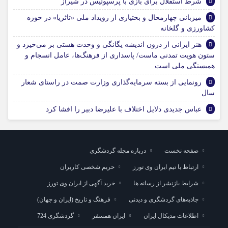
شرط استقلال برای بازی با پرسپولیس در شیراز
میزبانی چهارمحال و بختیاری از رویداد ملی «تاثریا» در حوزه
کشاورزی و گلخانه
هنر ایرانی از درون اندیشه یگانگی و وحدت هستی بر می‌خیزد و
ستون هویت تمدنی ماست/ پاسداری از فرهنگ‌ها، عامل انسجام و
همبستگی ملی است
رونمایی از بسته سرمایه‌گذاری وزارت صمت در راستای شعار
سال
عباس جدیدی دلایل اختلاف با علیرضا دبیر را افشا کرد
صفحه نخست
درباره مجله گردشگری
ارتباط با تیم ایران وی تورز
حریم شخصی کاربران
شرایط بازنشر از رسانه ها
خرید آگهی از ایران وی تورز
جاذبه‌های گردشگری و دیدنی
فرهنگ و تاریخ (ایران و جهان)
اطلاعات مدیکال ایران
ایران همسفر
گردشگری 724