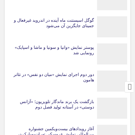
گوگل اسیستنت ماه آینده در اندروید غیرفعال و
جمینای جایگزین آن می‌شود
پوستر نمایش «وانیا و سونیا و ماشا و اسپایک»
رونمایی شد
دور دوم اجرای نمایش «میان دو نفس» در تئاتر
هامون
بازگشت یک برند ماندگار تلویزیون؛ «آژانس
دوستی» در آستانه تولید فصل دوم
آغاز رویدادهای بیست‌ویکمین جشنواره
بین‌المللی نمایش عروسکی تهران–مبارک در