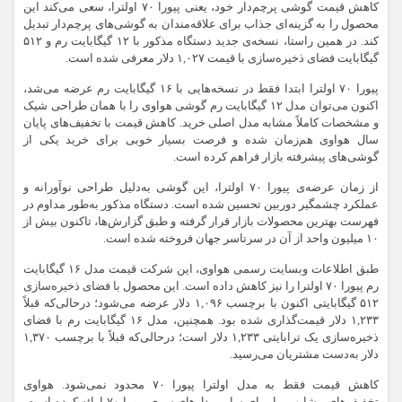
کاهش قیمت گوشی پرچم‌دار خود، یعنی پیورا ۷۰ اولترا، سعی می‌کند این
محصول را به گزینه‌ای جذاب برای علاقه‌مندان به گوشی‌های پرچم‌دار تبدیل
کند. در همین راستا، نسخه‌ی جدید دستگاه مذکور با ۱۲ گیگابایت رم و ۵۱۲
گیگابایت فضای ذخیره‌سازی با قیمت ۱,۰۲۷ دلار معرفی شده است.
پیورا ۷۰ اولترا ابتدا فقط در نسخه‌هایی با ۱۶ گیگابایت رم عرضه می‌شد،
اکنون می‌توان مدل ۱۲ گیگابایت رم گوشی هواوی را با همان طراحی شیک
و مشخصات کاملاً مشابه مدل اصلی خرید. کاهش قیمت با تخفیف‌های پایان
سال هواوی هم‌زمان شده و فرصت بسیار خوبی برای خرید یکی از
گوشی‌های پیشرفته‌ بازار فراهم کرده است.
از زمان عرضه‌ی پیورا ۷۰ اولترا، این گوشی به‌دلیل طراحی نوآورانه و
عملکرد چشمگیر دوربین تحسین شده است. دستگاه مذکور به‌طور مداوم در
فهرست بهترین محصولات بازار قرار گرفته و طبق گزارش‌ها، تاکنون بیش از
۱۰ میلیون واحد از آن در سرتاسر جهان فروخته شده است.
طبق اطلاعات وبسایت رسمی هواوی، این شرکت قیمت مدل ۱۶ گیگابایت
رم پیورا ۷۰ اولترا را نیز کاهش داده است. این محصول با فضای ذخیره‌سازی
۵۱۲ گیگابایتی اکنون با برچسب ۱,۰۹۶ دلار عرضه می‌شود؛ درحالی‌که قبلاً
۱,۲۳۳ دلار قیمت‌گذاری شده بود. همچنین، مدل ۱۶ گیگابایت رم با فضای
ذخیره‌سازی یک ترابایتی ۱,۲۳۳ دلار است؛ درحالی‌که قبلاً با برچسب ۱,۳۷۰
دلار به‌دست مشتریان می‌رسید.
کاهش قیمت فقط به مدل اولترا پیورا ۷۰ محدود نمی‌شود. هواوی