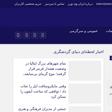
iranwaytours
درباره ایران وی تورز
تماس با سردبیر
حریم شخصی کاربران
مات
عمومی و سرگرمی
و فارکس
صنعت و تجارت و خدمات
اینستاگرام
اخبار لحظه‌ای دنیای گردشگری
فناوری
تلگرام
تمام شهرهای بزرگ ایتالیا در
اقتصاد گردشگری
وضعیت هشدار قرمز قرار
خودرو
گرفتند/ موج گرمای بی‌سابقه،
کارآفرینی و بازاریابی
گردشگری و زیرساخت‌های اروپا
را تحت فشار قرار داد
وقتی مایکروسافت اپل را نجات
ی
داد / توافقی که ساخت آیفون را
ر
ممکن کرد
جمعی از مدیران فرهنگی و هنری