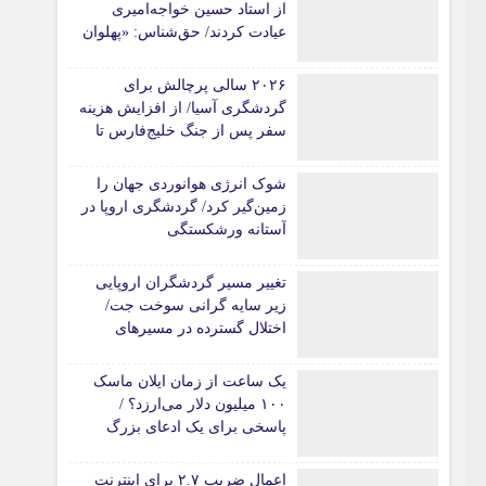
از استاد حسین خواجه‌امیری
عیادت کردند/ حق‌شناس: «پهلوان
آواز ایران» شایسته‌ترین توصیف
برای استاد ایرج است
۲۰۲۶ سالی پرچالش برای
گردشگری آسیا/ از افزایش هزینه
سفر پس از جنگ خلیج‌فارس تا
رقابت در شرق آسیا
شوک انرژی هوانوردی جهان را
زمین‌گیر کرد/ گردشگری اروپا در
آستانه ورشکستگی
تغییر مسیر گردشگران اروپایی
زیر سایه گرانی سوخت جت/
اختلال گسترده در مسیرهای
هوایی
یک ساعت از زمان ایلان ماسک
۱۰۰ میلیون دلار می‌ارزد؟ /
پاسخی برای یک ادعای بزرگ
اعمال ضریب ۲.۷ برای اینترنت