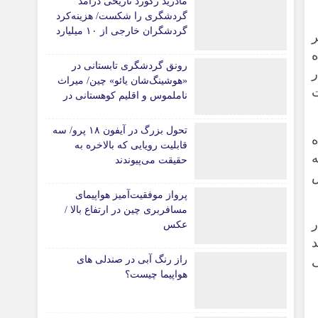
مادرید رکورد تاریخی درآمد
گردشگری را شکست/ هزینه‌کرد
گردشگران خارجی از ۱۰ میلیارد
ر
یورو فراتر رفت
ه
رونق گردشگری تابستانی در
«هوشینگ‌شان یائو» چین/ میراث
ت
ناملموس و اقلیم کوهستانی در
کانون توجه گردشگران
تحول بزرگ در آیفون ۱۸ پرو/ سه
نده
قابلیت رویایی که بالاخره به
حقیقت می‌پیوندند
 بخش
پرواز موفقیت‌آمیز هواپیمای
مسافربری چین در ارتفاع بالا /
عکس
د
راز رنگ آبی در صندلی های
هواپیما چیست؟