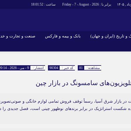
برابر با : Friday - 7 - August - 2026
ساعت :
18:01:53
و تاریخ (ایران و جهان)
بانک و بیمه و فارکس
صنعت و تجارت و خد
جاذبه‌های
فرهنگ و تاریخ (ایران و جهان)
بانک و بیمه 
گزارش‌های خبری میراث فرهنگی
ارزدیجیتال
مشاهده :
81
کد خبر :
90304
انتشار :
9 - می - 2026 - 20:14
ا و هتل‌ها و
سوغات و صنایع دستی
یزیون‌های سامسونگ در بازار چین
 در بازار شرق آسیا، رسماً توقف فروش تمامی لوازم خانگی و صوتی‌تصویر
نده شکست استراتژیک در برابر برندهای نوظهور چینی است، فصل جدیدی را د