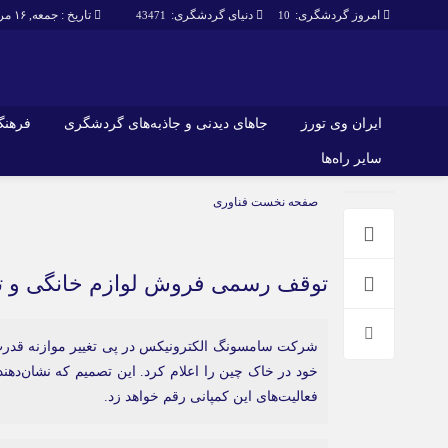
امروز گردشگری:
دنیای گردشگری:
تاریخ : جمعه, ۱۶ مرداد , ۱۴۰۵
43471
10
ایران وی تورز
جاهای دیدنی و جاذبه‌های گردشگری
فرهنگ 
سایر راه‌ها
ایران وی تورز
جاهای دیدنی و 
صفحه نخست
فناوری
گردشگری
شرایط بازنشر محتوا در ایران وی تورز
راهنمای سفر (توره
حمل‌و‌نقل و آموزشی و…)
خرید رپورتاژ ایران وی تورز
غذا و رستوران
توقف رسمی فروش لوازم خانگی و تلو
ایران سفر تور
کشاورزی و دامپروری
شرکت سامسونگ الکترونیکس در پی تغییر موازنه قدرت
عمومی و سرگرمی
سایر راه‌ها
خود در خاک چین را اعلام کرد. این تصمیم که نشان‌ده
فعالیت‌های این کمپانی رقم خواهد زد.
پزشکی، سلامت و زیبایی
تور و سفر ایرانی
حقوق و قضایی
کارا دیلی