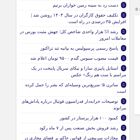
دست رد به سینه زمین خواران بزنیم
0
تکلیف حقوق کارگران در سال ۱۴۰۴ روشن شد |‌
افزایش ۳۵ درصدی در راه است
رشد 53 هزار واحدی شاخص کل؛ جهش مثبت بورس در
معاملات امروز
پاسخ رسمی پرسپولیس به بیانیه تند تراکتور
قیمت مصوب سبوس گندم ۹۵۰۰ تومان اعلام شد
استایل پاییزی سارا و نیکای سریال پایتخت در یک
مراسم با ست هم رنگ+ عکس
ساترن ۵؛ سریع‌ترین وسیله‌ای که بشر را حمل کرده
است
توضیحات خزانه‌دار فدراسیون فوتبال درباره پاداش‌های
بیرانوند
کمبود ۱۰۰ هزار پرستار در کشور
رشد فروش بخش صنعت پس از ۷ ماه رکود
مجازات سرپیچی از قوانین حاکم بر فضای مجازی در