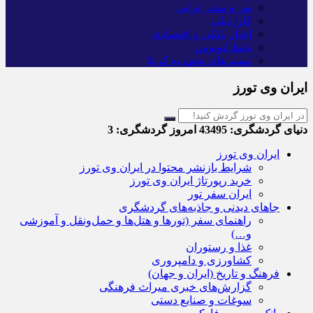
تور و سفر ایرانی
کارا دیلی
اخبار بانکی و اقتصادی
بلیط اتوبوس
مسیرهای نجف به کربلا
ایران وی تورز
دنیای گردشگری:
43495
امروز گردشگری:
3
ایران وی تورز
شرایط بازنشر محتوا در ایران وی تورز
خرید رپورتاژ ایران وی تورز
ایران سفر تور
جاهای دیدنی و جاذبه‌های گردشگری
راهنمای سفر (تورها و هتل‌ها و حمل‌و‌نقل و آموزشی
و…)
غذا و رستوران
کشاورزی و دامپروری
فرهنگ و تاریخ (ایران و جهان)
گزارش‌های خبری میراث فرهنگی
سوغات و صنایع دستی