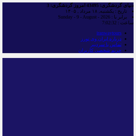
دنیای گردشگری:
43495
امروز گردشگری:
3
تاریخ : یکشنبه, ۱۸ مرداد , ۱۴۰۵
برابر با : Sunday - 9 - August - 2026
ساعت :
7:02:33
iranwaytours
درباره ایران وی تورز
تماس با سردبیر
حریم شخصی کاربران