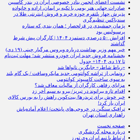
نشست اعضای انجمن بنادر خصوصی ایران در بندر كاسپین
صادرات جهانی هنر بومی با تکیه بر ایمان، اراده و خانواده
پذیرش چهار پلتفرم حوزه خرید و فروش اینترنتی طلا در
سندباکس تنظیم‌گری
پژمان جمشیدی در قزلحصار ؛ همان بندی که ستاره
پرسپولیس بود
افزایش ۵۰ درصدی دستمزد ۱۴۰۴ | کارگران پیش شرط
گذاشتد
خبر مهم وزیر بهداشت درباره ویروس مرگبار چینی (۱۹ دی)
بخشنامه فروش جدید ایران خودرو منتشر شد؛ مهلت ثبت‌نام
تا ۱۷ دی ۱۴۰۴+ جدول
«رباط شاطر» جایگزین نانواها شد
رونمایی از تراشه کوانتومی جدید مایکروسافت / یک گام بلند
به سوی ساخت کامپیوتر کوانتومی
مزایای رفاهی کارگران از مالیات معاف شد؟
اقدام تازه بیرانوند در تبریز/ بیرو به سیم آخر زد
خبر خوش برای تریدرها/ بیت‌کوین راهش را به بورس کالای
ایران باز کرد!
ترافیک سنگین در خروجی‌های پایتخت/ اعلام آماده‌باش
راهداری استان تهران
صفحه نخست
درباره مجله گردشگری
ارتباط با تیم ایران وی تورز