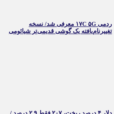
ردمی ۱۷C ۵G معرفی شد/ نسخه
تغییرنام‌یافته یک گوشی قدیمی‌تر شیائومی
دلار ۴ درصد ریخت، ۲۰۷ فقط ۲.۹ درصد /