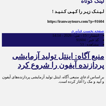
لینک کوتاه
لـیـنـک زیـر را کـپـی کـنـیـد !
https://iranwaytours.com/?p=91604
صفحه نخست
فناوری
انتشار :
15 - می - 2026 - 14:14
کد خبر :
91604
مشاهده :
53
منبع آگاه: اینتل تولید آزمایشی
پردازنده آیفون را شروع کرد
بر اساس ادعای منبعی آگاه، اینتل تولید آزمایشی پردازنده‌های آیفون
و آیپد و مک را آغاز کرده است.