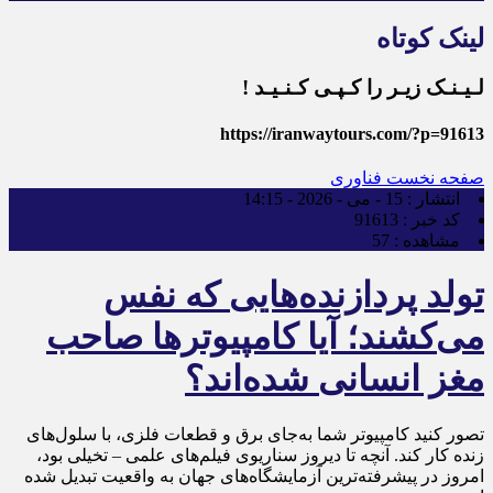
لینک کوتاه
لـیـنـک زیـر را کـپـی کـنـیـد !
https://iranwaytours.com/?p=91613
صفحه نخست
فناوری
انتشار :
15 - می - 2026 - 14:15
کد خبر :
91613
مشاهده :
57
تولد پردازنده‌هایی که نفس
می‌کشند؛ آیا کامپیوترها صاحب
مغز انسانی شده‌اند؟
تصور کنید کامپیوتر شما به‌جای برق و قطعات فلزی، با سلول‌های
زنده کار کند. آنچه تا دیروز سناریوی فیلم‌های علمی – تخیلی بود،
امروز در پیشرفته‌ترین آزمایشگاه‌های جهان به واقعیت تبدیل شده