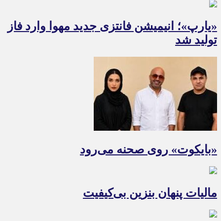
«یارپ»؛ انیمیشن فانتزی جدید مهوا وارد فاز
تولید شد
«بایکوت» روی صحنه می‌رود
مالیات پنهان بنزین بی‌کیفیت