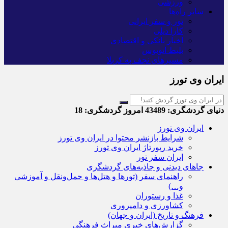
ورزشی
سایر راه‌ها
تور و سفر ایرانی
کارا دیلی
اخبار بانکی و اقتصادی
بلیط اتوبوس
مسیرهای نجف به کربلا
ایران وی تورز
دنیای گردشگری:
43489
امروز گردشگری:
18
ایران وی تورز
شرایط بازنشر محتوا در ایران وی تورز
خرید رپورتاژ ایران وی تورز
ایران سفر تور
جاهای دیدنی و جاذبه‌های گردشگری
راهنمای سفر (تورها و هتل‌ها و حمل‌و‌نقل و آموزشی
و…)
غذا و رستوران
کشاورزی و دامپروری
فرهنگ و تاریخ (ایران و جهان)
گزارش‌های خبری میراث فرهنگی