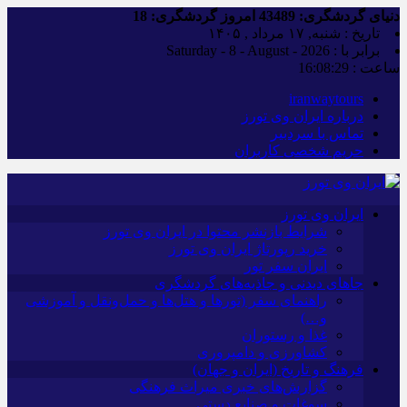
دنیای گردشگری:
43489
امروز گردشگری:
18
تاریخ : شنبه, ۱۷ مرداد , ۱۴۰۵
برابر با : Saturday - 8 - August - 2026
ساعت :
16:08:29
iranwaytours
درباره ایران وی تورز
تماس با سردبیر
حریم شخصی کاربران
ایران وی تورز
شرایط بازنشر محتوا در ایران وی تورز
خرید رپورتاژ ایران وی تورز
ایران سفر تور
جاهای دیدنی و جاذبه‌های گردشگری
راهنمای سفر (تورها و هتل‌ها و حمل‌و‌نقل و آموزشی
و…)
غذا و رستوران
کشاورزی و دامپروری
فرهنگ و تاریخ (ایران و جهان)
گزارش‌های خبری میراث فرهنگی
سوغات و صنایع دستی