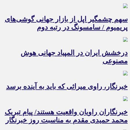
سهم چشمگیر اپل از بازار جهانی گوشی‌های
پریمیوم / سامسونگ در رتبه دوم
درخشش ایران در المپیاد جهانی هوش
مصنوعی
خبرنگار، راوی میراثی که باید به آینده برسد
خبرنگاران راویان واقعیت هستند/ پیام تبریک
محمد حمیدی مقدم به مناسبت روز خبرنگار