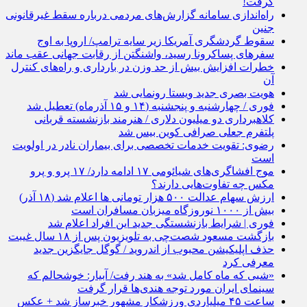
گرفت!
راه‌اندازی سامانه گزارش‌های مردمی درباره سقط غیرقانونی
جنین
سقوط گردشگری آمریکا زیر سایه ترامپ/ اروپا به اوج
سفرهای پساکرونا رسید، واشنگتن از رقابت جهانی عقب ماند
خطرات افزایش بیش از حد وزن در بارداری و راه‌های کنترل
آن
هویت بصری جدید ویستا رونمایی شد
فوری / چهارشنبه و پنجشنبه (۱۴ و ۱۵ آذرماه) تعطیل شد
کلاهبرداری دو میلیون دلاری / هنرمند بازنشسته قربانی
پلتفرم جعلی صرافی کوین‌ بیس شد
رضوی: تقویت خدمات تخصصی برای بیماران نادر در اولویت
است
موج افشاگری‌های شیائومی ۱۷ ادامه دارد/ ۱۷ پرو و پرو
مکس چه تفاوت‌هایی دارند؟
ارزش سهام عدالت ۵۰۰ هزار تومانی ها اعلام شد (۱۸ آذر)
بیش از ۱۰۰۰ نوروزگاه میزبان مسافران است
فوری | شرایط بازنشستگی جدید این افراد اعلام شد
بازگشت مسعود شصت‌چی به تلویزیون پس از ۱۸ سال غیبت
حذف اپلیکیشن محبوب از اندروید / گوگل جایگزین جدید
معرفی کرد
«شبی که ماه کامل شد» به هند رفت/ آبیار: خوشحالم که
سینمای ایران مورد توجه هندی‌ها قرار گرفت
ساعت ۴۵ میلیاردی ورزشکار مشهور خبرساز شد + عکس