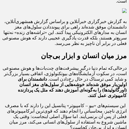
است.
به گزارش خبرگزاری خبرآنلاین و براساس گزارش همشهری‌آنلاین،
دانشمندان موفق شده‌اند راهی برای پیونددادن سلول‌های مغز
انسان به مدارهای الکترونیکی پیدا کنند. این «تراشه‌های زنده» نه‌تنها
سریع‌تر هستند، بلکه قدرت یادگیری عجیبی دارند که هوش مصنوعی
فعلی در برابر آن ناچیز به نظر می‌رسد.
مرز میان انسان و ابزار بی‌جان
درحالی‌که تمام دنیا درگیر پیشرفت‌های چت‌بات‌ها و هوش مصنوعی
است، در سکوت آزمایشگاه‌های بیوتکنولوژی، اتفاقی بسیار بزرگ‌تر
و شاید کمی ترسناک در حال رخ‌دادن است.
دانشمندان برای
اولین‌بار موفق شده‌اند خوشه‌هایی از سلول‌های مغز انسان
(اورگانوئیدها) را به‌گونه‌ای آموزش دهند که مثل یک پردازنده
کامپیوتری عمل کنند.
این سیستم‌های «بیو – کامپیوتر» پتانسیل این را دارند که با مصرف
انرژی ناچیز، محاسباتی را انجام دهند که قوی‌ترین ابرکامپیوترهای
فعلی از پس آن برنمی‌آیند. اما سؤال اصلی اینجاست: وقتی یک
ماشین شروع به استفاده از سلول‌های انسانی می‌کند، مرز میان
انسان و ابزار بی‌جان کجاست؟