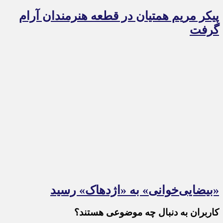
پیکر مریم همتیان در قطعه هنرمندان آرام
گرفت
«بیضایی‌خوانی» به «اژدهاک» رسید
کاربران به دنبال چه موضوعی هستند؟