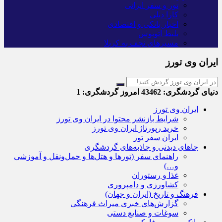
تور و سفر ایرانی
کارا دیلی
اخبار بانکی و اقتصادی
بلیط اتوبوس
مسیرهای نجف به کربلا
ایران وی تورز
دنیای گردشگری:
43462
امروز گردشگری:
1
ایران وی تورز
شرایط بازنشر محتوا در ایران وی تورز
خرید رپورتاژ ایران وی تورز
ایران سفر تور
جاهای دیدنی و جاذبه‌های گردشگری
راهنمای سفر (تورها و هتل‌ها و حمل‌و‌نقل و آموزشی
و…)
غذا و رستوران
کشاورزی و دامپروری
فرهنگ و تاریخ (ایران و جهان)
گزارش‌های خبری میراث فرهنگی
سوغات و صنایع دستی