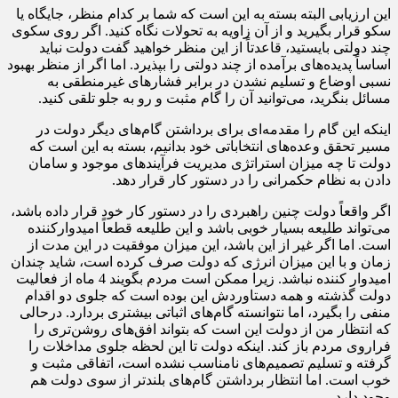
این ارزیابی البته بسته به این است که شما بر کدام منظر، جایگاه یا
سکو قرار بگیرید و از آن زاویه به تحولات نگاه کنید. اگر روی سکوی
چند دولتی بایستید، قاعدتاً از این منظر خواهید گفت دولت نباید
اساساً پدیده‌های برآمده از چند دولتی را بپذیرد. اما اگر از منظر بهبود
نسبی اوضاع و تسلیم نشدن در برابر فشارهای غیرمنطقی به
مسائل بنگرید، می‌توانید آن را گام مثبت و رو به جلو تلقی کنید.
اینکه این گام را مقدمه‌ای برای برداشتن گام‌های دیگر دولت در
مسیر تحقق وعده‌های انتخاباتی خود بدانیم، بسته به این است که
دولت تا چه میزان استراتژی مدیریت فرآیندهای موجود و سامان
دادن به نظام حکمرانی را در دستور کار قرار دهد.
اگر واقعاً دولت چنین راهبردی را در دستور کار خود قرار داده باشد،
می‌تواند طلیعه بسیار خوبی باشد و این طلیعه قطعاً امیدوارکننده
است. اما اگر غیر از این باشد، این میزان موفقیت در این مدت از
زمان و با این میزان انرژی که دولت صرف کرده است، شاید چندان
امیدوار کننده نباشد. زیرا ممکن است مردم بگویند 4 ماه از فعالیت
دولت گذشته و همه دستاوردش این بوده است که جلوی دو اقدام
منفی را بگیرد، اما نتوانسته گام‌های اثباتی بیشتری بردارد. درحالی
که انتظار من از دولت این است که بتواند افق‌های روشن‌تری را
فراروی مردم باز کند. اینکه دولت تا این لحظه جلوی مداخلات را
گرفته و تسلیم تصمیم‌های نامناسب نشده است، اتفاقی مثبت و
خوب است. اما انتظار برداشتن گام‌های بلندتر از سوی دولت هم
وجود دارد.