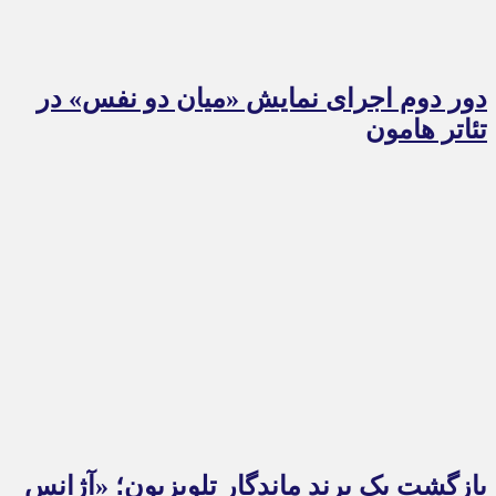
دور دوم اجرای نمایش «میان دو نفس» در
تئاتر هامون
بازگشت یک برند ماندگار تلویزیون؛ «آژانس