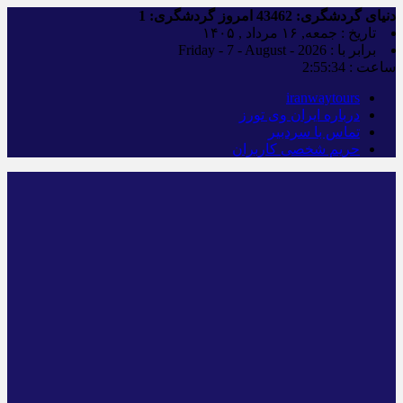
دنیای گردشگری:
43462
امروز گردشگری:
1
تاریخ : جمعه, ۱۶ مرداد , ۱۴۰۵
برابر با : Friday - 7 - August - 2026
ساعت :
2:55:35
iranwaytours
درباره ایران وی تورز
تماس با سردبیر
حریم شخصی کاربران