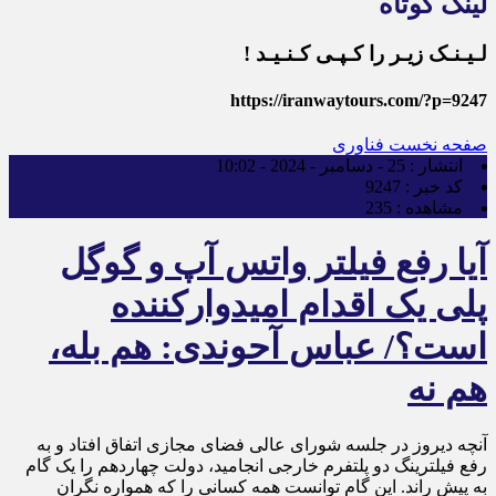
لینک کوتاه
لـیـنـک زیـر را کـپـی کـنـیـد !
https://iranwaytours.com/?p=9247
صفحه نخست
فناوری
انتشار :
25 - دسامبر - 2024 - 10:02
کد خبر :
9247
مشاهده :
235
آیا رفع فیلتر واتس آپ و گوگل
پلی یک اقدام امیدوارکننده
است؟/ عباس آحوندی: هم بله،
هم نه
آنچه دیروز در جلسه شورای عالی فضای مجازی اتفاق افتاد و به
رفع فیلترینگ دو پلتفرم خارجی انجامید، دولت چهاردهم را یک گام
به پیش راند. این گام توانست همه کسانی را که همواره نگران