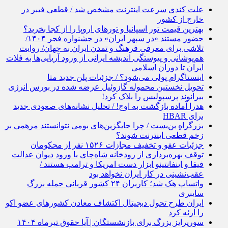
علت کندی سرعت اینترنت مشخص شد / قطعی فیبر در
خارج از کشور
بهترین قیمت تور اسپانیا و تورهای اروپا را از کجا بخرید؟
حضور مستند «در سپهر ایران» در جشنواره فجر ۱۴۰۴/
تلاشی برای معرفی فرهنگ و تمدن ایران به جهان/ روایت
هم‌پوشانی و پیوستگی اندیشه ایرانی از ورود آریایی‌ها به فلات
ایران تا دوران اسلامی
اینستاگرام پولی می‌شود؟ / جزئیات پلن جدید متا
تحویل نخستین محموله گازوئیل عرضه شده در بورس انرژی
بیرانوند پرسپولیس را بلاک کرد!
هدرا آماده بازگشت به اوج! / تحلیل نشانه‌های صعودی جدید
برای HBAR
بزرگراهِ بن‌بست / چرا جایگزین‌های بومی نتوانستند مرهمی بر
زخم قطعی اینترنت شوند؟
جزئیات عفو و تخفیف مجازات ۱۵۲۶ نفر از محکومان
توقف بهره‌برداری از رودخانه شاه‌چای با ورود دیوان عدالت
فیفا و اینفانتینو ابزار دست امریکا و ترامپ هستند /
عقب‌نشینی در کار ایران نخواهد بود
واتساپ هک شد؛ کاربران ۲۴ کشور قربانی حمله بزرگ
سایبری
ایران طرح تحول دیجیتال اکتشاف معادن کشورهای عضو اکو
را ارئه کرد
سورپرایز بزرگ برای بازنشستگان | آیا حقوق تیرماه ۱۴۰۴