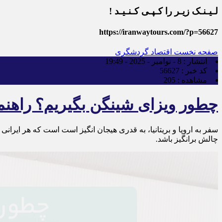
لـیـنـک زیـر را کـپـی کـنـیـد !
https://iranwaytours.com/?p=56627
صفحه نخست
اقتصاد گردشگری
انتشار :
8 - نوامبر - 2025 - 19:49
کد خبر :
56627
مشاهده :
205
چطور ویزای شینگن بگیریم؟ راهنمای 
سفر به اروپا و بریتانیا، به قدری هیجان انگیز است است که هر ایرانی ‌
چالش ‌برانگیز باشد.