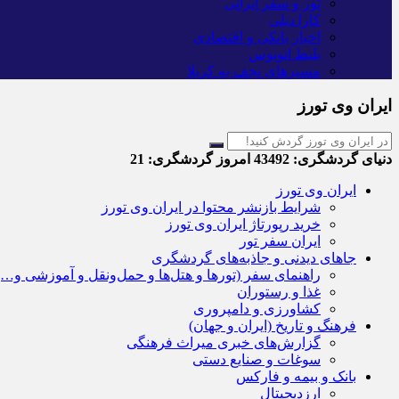
تور و سفر ایرانی
کارا دیلی
اخبار بانکی و اقتصادی
بلیط اتوبوس
مسیرهای نجف به کربلا
ایران وی تورز
دنیای گردشگری:
43492
امروز گردشگری:
21
ایران وی تورز
شرایط بازنشر محتوا در ایران وی تورز
خرید رپورتاژ ایران وی تورز
ایران سفر تور
جاهای دیدنی و جاذبه‌های گردشگری
راهنمای سفر (تورها و هتل‌ها و حمل‌و‌نقل و آموزشی و…)
غذا و رستوران
کشاورزی و دامپروری
فرهنگ و تاریخ (ایران و جهان)
گزارش‌های خبری میراث فرهنگی
سوغات و صنایع دستی
بانک و بیمه و فارکس
ارزدیجیتال