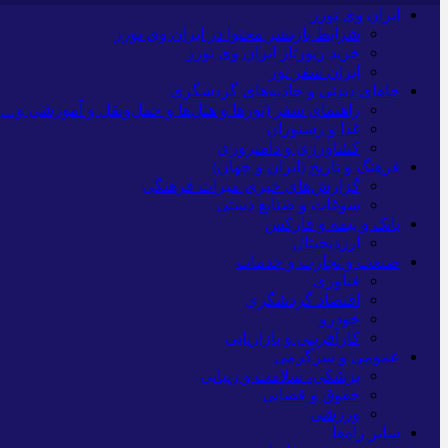
ایران وی تورز
شرایط بازنشر محتوا در ایران وی تورز
خرید رپورتاژ ایران وی تورز
ایران سفر تور
جاهای دیدنی و جاذبه‌های گردشگری
راهنمای سفر (تورها و هتل‌ها و حمل‌و‌نقل و آموزشی و…)
غذا و رستوران
کشاورزی و دامپروری
فرهنگ و تاریخ (ایران و جهان)
گزارش‌های خبری میراث فرهنگی
سوغات و صنایع دستی
بانک و بیمه و فارکس
ارزدیجیتال
صنعت و تجارت و خدمات
فناوری
اقتصاد گردشگری
خودرو
کارآفرینی و بازاریابی
عمومی و سرگرمی
پزشکی، سلامت و زیبایی
حقوق و قضایی
ورزشی
سایر راه‌ها