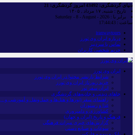
دنیای گردشگری:
43492
امروز گردشگری:
21
تاریخ : شنبه, ۱۷ مرداد , ۱۴۰۵
برابر با : Saturday - 8 - August - 2026
ساعت :
17:44:44
iranwaytours
درباره ایران وی تورز
تماس با سردبیر
حریم شخصی کاربران
ایران وی تورز
شرایط بازنشر محتوا در ایران وی تورز
خرید رپورتاژ ایران وی تورز
ایران سفر تور
جاهای دیدنی و جاذبه‌های گردشگری
راهنمای سفر (تورها و هتل‌ها و حمل‌و‌نقل و آموزشی و…)
غذا و رستوران
کشاورزی و دامپروری
فرهنگ و تاریخ (ایران و جهان)
گزارش‌های خبری میراث فرهنگی
سوغات و صنایع دستی
بانک و بیمه و فارکس