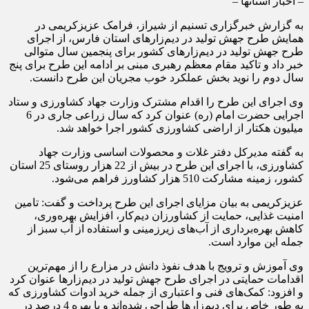
– اخبار استانها –
به گزارش خبرگزاری تسنیم از شیراز، فرامک عزیزکریمی در
همایش طرح جهش تولید در دیم‌زار‌های استان فارس، از اجرای
طرح جهش تولید در دیم‌زار‌های کشور برای پنجمین سال متوالی
خبر داد و تاکید مقام معظم رهبری مبنی بر ادامه این طرح برای پنج
سال دوم را نوید بخش عملکرد خوب مجریان این طرح دانست.
وی اجرای این طرح را اقدام مشترک وزارت جهاد کشاورزی و ستاد
اجرایی حضرت امام (ره) عنوان کرد که سال زراعی جاری در 6
میلیون هکتار از اراضی کشاورزی کشور اجرا خواهد شد.
به گفته مدیرکل دفتر غلات و محصولات اساسی وزارت جهاد
کشاورزی، با اجرای این طرح در بیش از 22 هزار روستای 25 استان
کشور، زمینه مشارکت 510 هزار کشاورز فراهم می‌شود.
عزیزکریمی به بیان مزایای اجرای این طرح پرداخت و گفت: تامین
امنیت غذایی، حمایت از کشاورزان دیم‌کار، افزایش بهره‌وری،
کاهش بهره‌برداری از آب‌های زیرزمینی و استفاده از آب سبز از
جمله این موارد است.
وی آموزش و ترویج با هدف نفوذ دانش در مزارع را از مهم‌ترین
اقدامات حمایتی در اجرای طرح جهش تولید در دیم‌زار‌ها عنوان کرد
و افزود: کمک‌های فنی و اعتباری از جمله خرید ادوات کشاورزی که
به طور خاص برای دیم‌زار‌ها طراحی شده‌اند و با بهره 4 درصد در