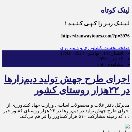
لینک کوتاه
لـیـنـک زیـر را کـپـی کـنـیـد !
https://iranwaytours.com/?p=3976
صفحه نخست
کشاورزی و دامپروری
انتشار :
18 - نوامبر - 2024 - 17:41
کد خبر :
3976
مشاهده :
256
اجرای طرح جهش تولید دیم‌زار‌ها
در ۲۲هزار روستای کشور
مدیرکل دفتر غلات و محصولات اساسی وزارت جهاد کشاورزی از
اجرای طرح جهش تولید در دیم‌زار‌ها در ۲۲ هزار روستای کشور خبر
داد که زمینه مشارکت ۵۱۰ هزار کشاورز را فراهم می‌کند.