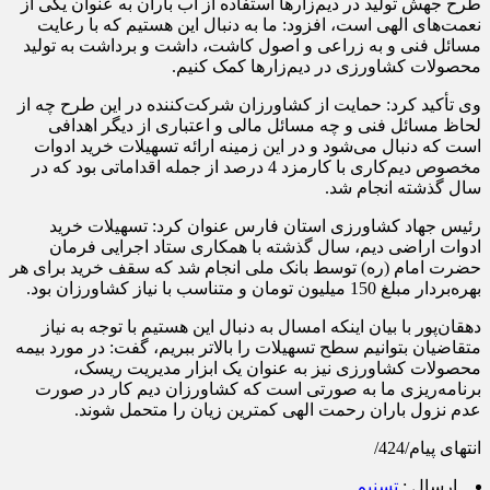
طرح جهش تولید در دیم‌زار‌ها استفاده از آب باران به عنوان یکی از
نعمت‌های الهی است، افزود: ما به دنبال این هستیم که با رعایت
مسائل فنی و به زراعی و اصول کاشت، داشت و برداشت به تولید
محصولات کشاورزی در دیم‌زار‌ها کمک کنیم.
وی تأکید کرد: حمایت از کشاورزان شرکت‌کننده در این طرح چه از
لحاظ مسائل فنی و چه مسائل مالی و اعتباری از دیگر اهدافی
است که دنبال می‌شود و در این زمینه ارائه تسهیلات خرید ادوات
مخصوص دیم‌کاری با کارمزد 4 درصد از جمله اقداماتی بود که در
سال گذشته انجام شد.
رئیس جهاد کشاورزی استان فارس عنوان کرد: تسهیلات خرید
ادوات اراضی دیم، سال گذشته با همکاری ستاد اجرایی فرمان
حضرت امام (ره) توسط بانک ملی انجام شد که سقف خرید برای هر
بهره‌بردار مبلغ 150 میلیون تومان و متناسب با نیاز کشاورزان بود.
دهقان‌پور با بیان اینکه امسال به دنبال این هستیم با توجه به نیاز
متقاضیان بتوانیم سطح تسهیلات را بالاتر ببریم، گفت: در مورد بیمه
محصولات کشاورزی نیز به عنوان یک ابزار مدیریت ریسک،
برنامه‌ریزی ما به صورتی است که کشاورزان دیم کار در صورت
عدم نزول باران رحمت الهی کمترین زیان را متحمل شوند.
انتهای پیام/424/
ارسال :
تسنیم