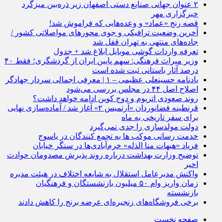
۲ عنوان جهانی صنایع دستی اصفهان زیر ذره‌بین میزگرد
خبرگزاری مهر
قصه رنج «عماد» و وعده‌هایی که فراموش شد!
آخرین وضعیت ترافیکی و جوی محورهای مواصلاتی کشور /
جاده‌های منتهی به تهران قفل شد
تعرفه واردات گوشی موبایل ابلاغ شد + جدول
وزیر میراث فرهنگی: سهم پایین ایران از گردشگری؛ فقط ۴۰
درصد آثار باستانی ثبت شده است
یادنامه حسینعلی عظیمی – ۱ | معرفی اجمالی سردار جهادگر
اصلاح اصل ۴۴ در مجلس بررسی می‌شود
روند صعودی اتریوم و دوج کوین ادامه خواهد داشت؟
قرنطینه فضانوردان «آرتمیس ۲» آغاز شد / آماده‌سازی نهایی
برای سفر تاریخی به ماه
دولت مولدسازی را جدی نمی‌گیرد
خدمت رسانی موکب ها به تجمع کنندگان در یاسوج
فریاد «هیهات منا الذله» خرم‌آبادی‌ها در سنگر خیابان
توضیح وزارت بهداشت درباره روند پذیرش مصدومان حوادث
اخیر
واکنش مدیرعامل استقلال به شایعه اختلاف در هیئت مدیره
زمان واریز وام ۵۰ میلیون بازنشستگان و فرهنگیان
بازنشسته
برخی فروشگاه‌های زنجیره‌ای عرضه برنج را کاهش دادند
صفحه نخست