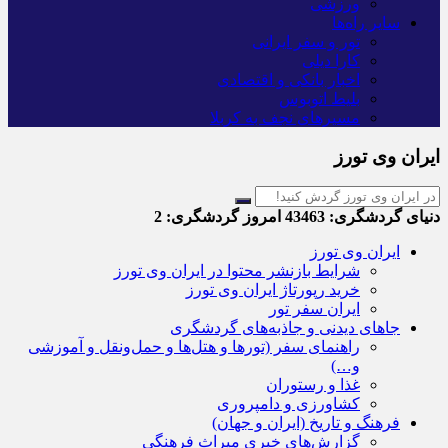
ورزشی
سایر راه‌ها
تور و سفر ایرانی
کارا دیلی
اخبار بانکی و اقتصادی
بلیط اتوبوس
مسیرهای نجف به کربلا
ایران وی تورز
دنیای گردشگری:
43463
امروز گردشگری:
2
ایران وی تورز
شرایط بازنشر محتوا در ایران وی تورز
خرید رپورتاژ ایران وی تورز
ایران سفر تور
جاهای دیدنی و جاذبه‌های گردشگری
راهنمای سفر (تورها و هتل‌ها و حمل‌و‌نقل و آموزشی
و…)
غذا و رستوران
کشاورزی و دامپروری
فرهنگ و تاریخ (ایران و جهان)
گزارش‌های خبری میراث فرهنگی