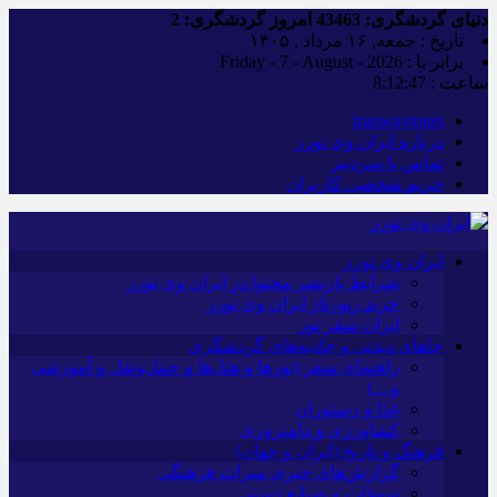
دنیای گردشگری:
43463
امروز گردشگری:
2
تاریخ : جمعه, ۱۶ مرداد , ۱۴۰۵
برابر با : Friday - 7 - August - 2026
ساعت :
8:12:48
iranwaytours
درباره ایران وی تورز
تماس با سردبیر
حریم شخصی کاربران
ایران وی تورز
شرایط بازنشر محتوا در ایران وی تورز
خرید رپورتاژ ایران وی تورز
ایران سفر تور
جاهای دیدنی و جاذبه‌های گردشگری
راهنمای سفر (تورها و هتل‌ها و حمل‌و‌نقل و آموزشی
و…)
غذا و رستوران
کشاورزی و دامپروری
فرهنگ و تاریخ (ایران و جهان)
گزارش‌های خبری میراث فرهنگی
سوغات و صنایع دستی